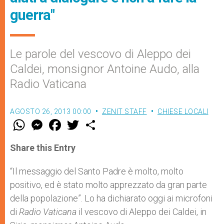
guerra"
Le parole del vescovo di Aleppo dei
Caldei, monsignor Antoine Audo, alla
Radio Vaticana
AGOSTO 26, 2013 00:00
ZENIT STAFF
CHIESE LOCALI
W
M
F
T
S
h
e
a
w
h
a
s
c
i
a
t
s
e
t
r
Share this Entry
s
e
b
t
e
A
n
o
e
p
g
o
r
“Il messaggio del Santo Padre è molto, molto
p
e
k
positivo, ed è stato molto apprezzato da gran parte
r
della popolazione”. Lo ha dichiarato oggi ai microfoni
di
Radio Vaticana
il vescovo di Aleppo dei Caldei, in