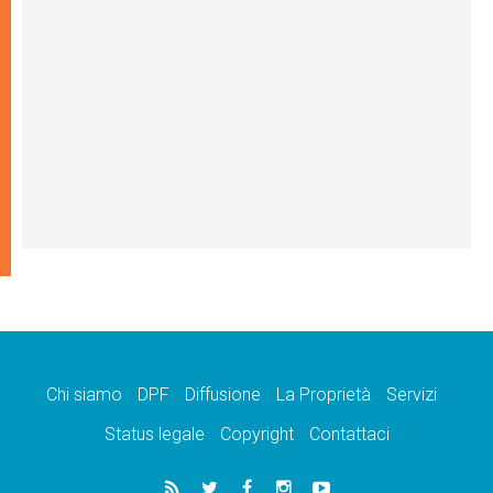
Chi siamo
DPF
Diffusione
La Proprietà
Servizi
Status legale
Copyright
Contattaci