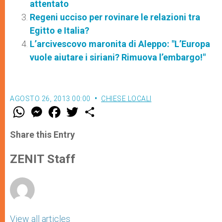
attentato
Regeni ucciso per rovinare le relazioni tra
Egitto e Italia?
L’arcivescovo maronita di Aleppo: "L’Europa
vuole aiutare i siriani? Rimuova l’embargo!"
AGOSTO 26, 2013 00:00
CHIESE LOCALI
W
M
F
T
S
h
e
a
w
h
a
s
c
i
a
t
s
e
t
r
Share this Entry
s
e
b
t
e
A
n
o
e
p
g
o
r
ZENIT Staff
p
e
k
r
View all articles