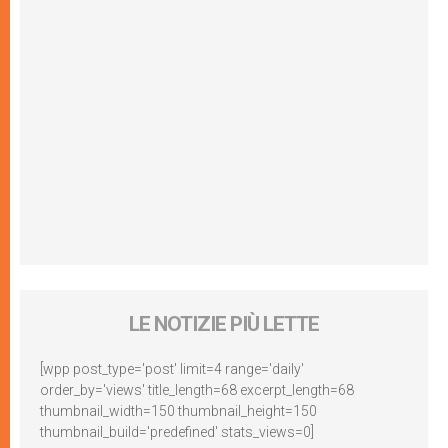
LE NOTIZIE PIÙ LETTE
[wpp post_type='post' limit=4 range='daily'
order_by='views' title_length=68 excerpt_length=68
thumbnail_width=150 thumbnail_height=150
thumbnail_build='predefined' stats_views=0]