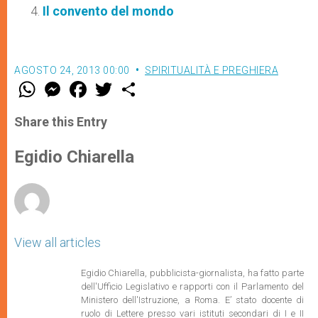
Il convento del mondo
AGOSTO 24, 2013 00:00
SPIRITUALITÀ E PREGHIERA
W
M
F
T
S
h
e
a
w
h
a
s
c
i
a
t
s
e
t
r
Share this Entry
s
e
b
t
e
A
n
o
e
p
g
o
r
Egidio Chiarella
p
e
k
r
View all articles
Egidio Chiarella, pubblicista-giornalista, ha fatto parte
dell'Ufficio Legislativo e rapporti con il Parlamento del
Ministero dell'Istruzione,
a Roma. E’ stato docente di
ruolo di Lettere presso vari istituti secondari di I e II