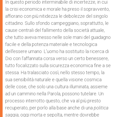
p
g
o
r
In questo periodo interminabile di incertezze, in cui
p
e
k
la crisi economica e morale ha preso il sopravvento,
r
affiorano con più nitidezza le debolezze del singolo
cittadino. Sullo sfondo campeggiano, soprattutto, le
cause centrali del fallimento della società attuale,
che tutto aveva messo nelle sole mani del guadagno
facile e della potenza materiale e tecnologica
dell’essere umano. L’uomo ha sostituito la ricerca di
Dio con l’affannata corsa verso un certo benessere,
tutto focalizzato sulla sicurezza economica fine a se
stessa. Ha tralasciato così, nello stesso tempo, la
sua sensibilità naturale e quella visione cosmica
delle cose, che solo una cultura illuminata, assieme
ad un cammino nella Parola, possono tutelare. Un
processo interrotto questo, che va al più presto
recuperato, per porlo alla base anche di una
politica
saggia
, oggi morta e sepolta, mentre dovrebbe