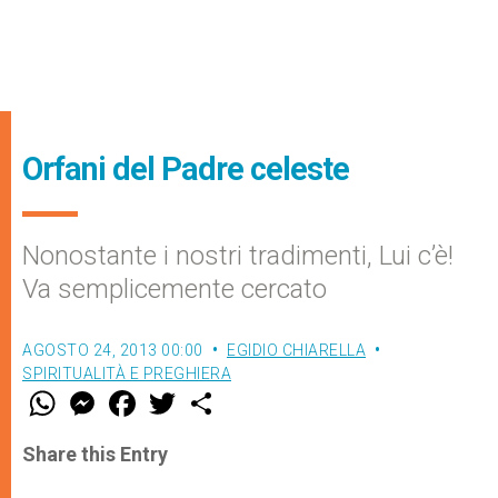
Orfani del Padre celeste
Nonostante i nostri tradimenti, Lui c’è!
Va semplicemente cercato
AGOSTO 24, 2013 00:00
EGIDIO CHIARELLA
SPIRITUALITÀ E PREGHIERA
W
M
F
T
S
h
e
a
w
h
a
s
c
i
a
t
s
e
t
r
Share this Entry
s
e
b
t
e
A
n
o
e