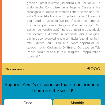
grado a Lamezia Terme (Calabria). Dal 1999 al 2010 è
stato anche Consigliere della Regione Calabria. Ha
conseguito la laurea in Materie Letterarie con una tesi
sulla Storia delle Tradizioni popolari presso l’Università
degli Studi di Messina (Sicilia). E’ autore del romanzo
"La nuova primavera dei giovani" e del saggio “Sui
Sentieri del vecchio Gesù”, nato su ZENIT e base ideale
per incontri e dibattiti in ambienti laici e religiosi.
L'ultimo suo lavoro editoriale si intitola "Luci di verità In
rete" Editrice Tau - Analisi di tweet sapienziali del
teologo mons. Costantino Di Bruno. Conduce su Tele
Padre Pio la rubrica culturale - religiosa "Troppa terra e
poco cielo".