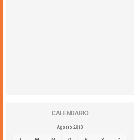
CALENDARIO
Agosto 2013
L
M
M
G
V
S
D