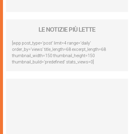
LE NOTIZIE PIÙ LETTE
[wpp post_type='post' limit=4 range='daily'
order_by='views' title_length=68 excerpt_length=68
thumbnail_width=150 thumbnail_height=150
thumbnail_build='predefined' stats_views=0]