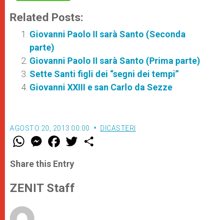
Related Posts:
Giovanni Paolo II sarà Santo (Seconda
parte)
Giovanni Paolo II sarà Santo (Prima parte)
Sette Santi figli dei “segni dei tempi”
Giovanni XXIII e san Carlo da Sezze
AGOSTO 20, 2013 00:00
DICASTERI
W
M
F
T
S
h
e
a
w
h
a
s
c
i
a
t
s
e
t
r
Share this Entry
s
e
b
t
e
A
n
o
e
p
g
o
r
ZENIT Staff
p
e
k
r