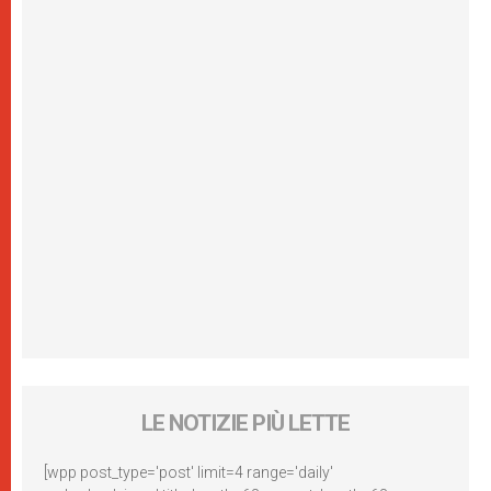
LE NOTIZIE PIÙ LETTE
[wpp post_type='post' limit=4 range='daily'