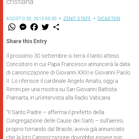
cristiana”
AGOSTO 20, 2013 00:00
ZENIT STAFF
DICASTERI
W
M
F
T
S
h
e
a
w
h
a
s
c
i
a
t
s
e
t
r
Share this Entry
s
e
b
t
e
A
n
o
e
p
g
o
r
Il prossimo 30 settembre si terrà il tanto atteso
p
e
k
Concistoro in cui Papa Francesco annuncerà la data
r
di canonizzazione di Giovanni XXIII e Giovanni Paolo
II. Lo riferisce il cardinale Angelo Amato, oggi a
Rimini per una mostra su San Giovanni Battista
Piamarta, in un’intervista alla Radio Vaticana.
“Il Santo Padre – afferma il prefetto della
Congregazione delle Cause dei Santi – sull’aereo,
proprio tornando dal Brasile, aveva già annunciato
che la loro Canonizzazione dovrebbe essere non