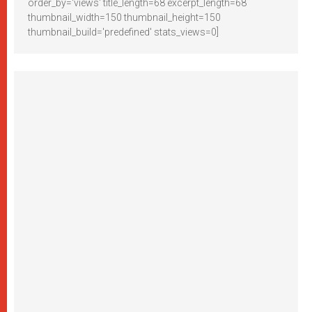
order_by='views' title_length=68 excerpt_length=68
thumbnail_width=150 thumbnail_height=150
thumbnail_build='predefined' stats_views=0]