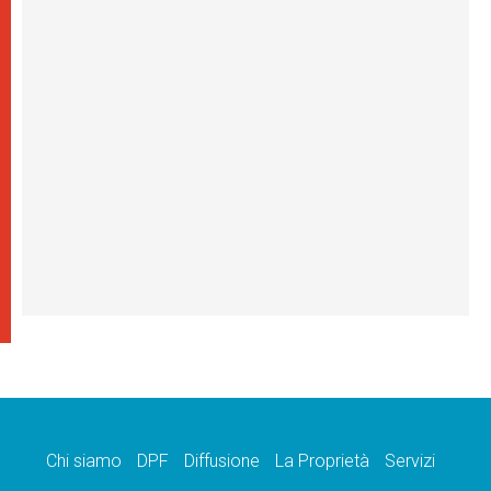
Chi siamo
DPF
Diffusione
La Proprietà
Servizi