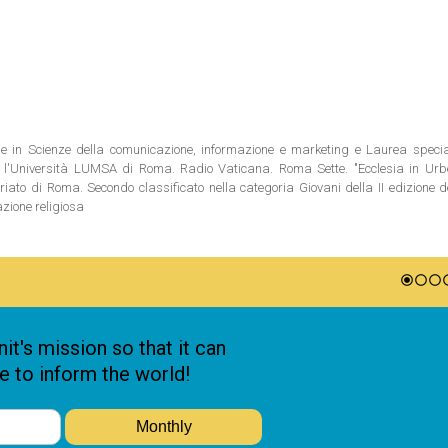
ale in Scienze della comunicazione, informazione e marketing e Laurea special
 l'Università LUMSA di Roma. Radio Vaticana. Roma Sette. "Ecclesia in Urbe"
riato di Roma. Secondo classificato nella categoria Giovani della II edizione 
azione religiosa