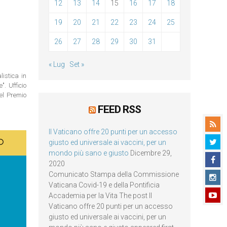
12
13
14
15
16
17
18
19
20
21
22
23
24
25
26
27
28
29
30
31
« Lug
Set »
istica in
. Ufficio
del Premio
FEED RSS
Il Vaticano offre 20 punti per un accesso
giusto ed universale ai vaccini, per un
mondo più sano e giusto
Dicembre 29,
2020
Comunicato Stampa della Commissione
Vaticana Covid-19 e della Pontificia
Accademia per la Vita The post Il
Vaticano offre 20 punti per un accesso
giusto ed universale ai vaccini, per un