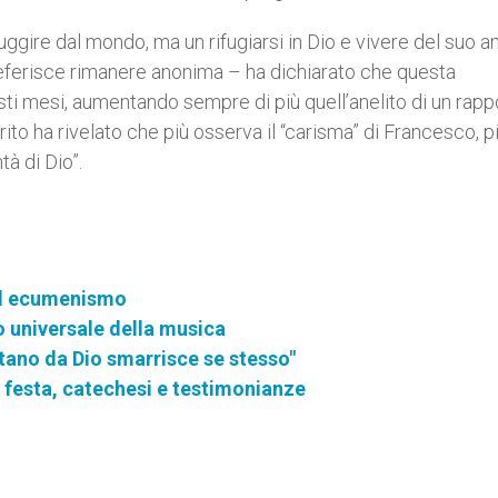
uggire dal mondo, ma un rifugiarsi in Dio e vivere del suo a
referisce rimanere anonima – ha dichiarato che questa
esti mesi, aumentando sempre di più quell’anelito di un rapp
erito ha rivelato che più osserva il “carisma” di Francesco, p
à di Dio”.
 ed ecumenismo
o universale della musica
ntano da Dio smarrisce se stesso"
di festa, catechesi e testimonianze