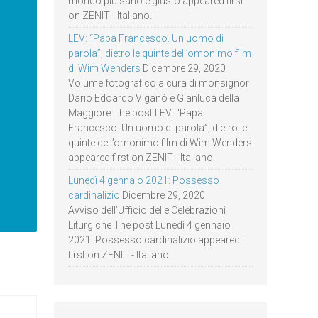
mondo più sano e giusto appeared first
on ZENIT - Italiano.
LEV: “Papa Francesco. Un uomo di
parola”, dietro le quinte dell’omonimo film
di Wim Wenders
Dicembre 29, 2020
Volume fotografico a cura di monsignor
Dario Edoardo Viganò e Gianluca della
Maggiore The post LEV: “Papa
Francesco. Un uomo di parola”, dietro le
quinte dell’omonimo film di Wim Wenders
appeared first on ZENIT - Italiano.
Lunedì 4 gennaio 2021: Possesso
cardinalizio
Dicembre 29, 2020
Avviso dell’Ufficio delle Celebrazioni
Liturgiche The post Lunedì 4 gennaio
2021: Possesso cardinalizio appeared
first on ZENIT - Italiano.