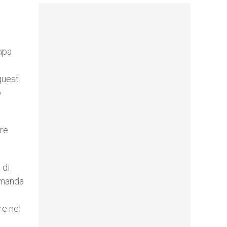
Papa
questi
o
ure
 di
domanda
re nel