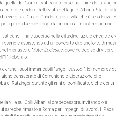
quella dei Giardini Vaticani, o forse, sul finire della stagio
a accolto e godere della vista del lago di Albano. Sta di fatt
breve gita a Castel Gandolfo, nella villa che è residenza e
o per i primi due mesi dopo la rinuncia al ministero petrino.
 vaticane – ha trascorso nella cittadina laziale circa tre or
il rosario e assistendo ad un concerto di pianoforte di mus
no, nel monastero
Mater Ecclesiae
, dove ha deciso di vivere
l’11 febbraio.
’erano i suoi immancabili “angeli custodi”: le memores do
o laiche consacrate di Comunione e Liberazione che
ba di Ratzinger durante gli anni di pontificato, e che conti
la villa sui Colli Albani al predecessore, invitandolo a
lui sarebbe rimasto a Roma per ‘impegni di lavoro’. Il Papa