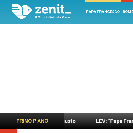
PAPA FRANCESCO
ROM
do più sano e giusto
LEV: “Papa Francesco. Un 
PRIMO PIANO