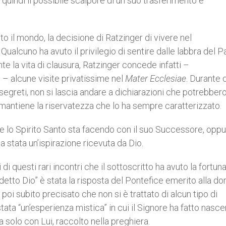
 quindi il possibile scalpore di un suo trasferimento e
o il mondo, la decisione di Ratzinger di vivere nel
Qualcuno ha avuto il privilegio di sentire dalle labbra del 
e la vita di clausura, Ratzinger concede infatti –
– alcune visite privatissime nel
Mater Ecclesiae
. Durante 
segreti, non si lascia andare a dichiarazioni che potrebber
 mantiene la riservatezza che lo ha sempre caratterizzato.
e lo Spirito Santo sta facendo con il suo Successore, opp
a stata un’ispirazione ricevuta da Dio.
 questi rari incontri che il sottoscritto ha avuto la fortuna
 detto Dio” è stata la risposta del Pontefice emerito alla 
 poi subito precisato che non si è trattato di alcun tipo di
ata “un’esperienza mistica” in cui il Signore ha fatto nasce
a solo con Lui, raccolto nella preghiera.