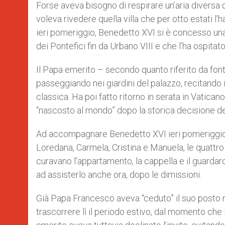
p
g
o
r
Forse aveva bisogno di respirare un’aria diversa da 
p
e
k
voleva rivedere quella villa che per otto estati l’h
r
ieri pomeriggio, Benedetto XVI si è concesso una 
dei Pontefici fin da Urbano VIII e che l’ha ospitat
Il Papa emerito – secondo quanto riferito da fonti
passeggiando nei giardini del palazzo, recitando 
classica. Ha poi fatto ritorno in serata in Vatica
“nascosto al mondo” dopo la storica decisione del
Ad accompagnare Benedetto XVI ieri pomeriggio c
Loredana, Carmela, Cristina e Manuela, le quattr
curavano l’appartamento, la cappella e il guardaro
ad assisterlo anche ora, dopo le dimissioni.
Già Papa Francesco aveva “ceduto” il suo posto nel
trascorrere lì il periodo estivo, dal momento che 