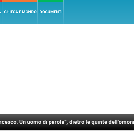
A
CHIESA E MONDO
DOCUMENTI
uomo di parola”, dietro le quinte dell’omonimo film d