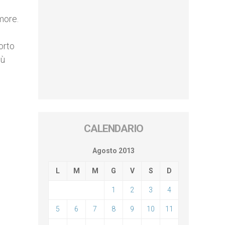
more.
orto
iù
CALENDARIO
Agosto 2013
L
M
M
G
V
S
D
1
2
3
4
5
6
7
8
9
10
11