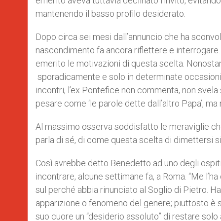
emerito aveva tuttavia declinato l’invito, evitando
mantenendo il basso profilo desiderato.
Dopo circa sei mesi dall’annuncio che ha sconvolt
nascondimento fa ancora riflettere e interrogare. 
emerito le motivazioni di questa scelta. Nonostant
sporadicamente e solo in determinate occasioni 
incontri, l’ex Pontefice non commenta, non svela 
pesare come ‘le parole dette dall’altro Papa’, ma
Al massimo osserva soddisfatto le meraviglie ch
parla di sé, di come questa scelta di dimettersi si
Così avrebbe detto Benedetto ad uno degli ospiti di
incontrare, alcune settimane fa, a Roma. “Me l’ha
sul perché abbia rinunciato al Soglio di Pietro. Ha
apparizione o fenomeno del genere; piuttosto è st
suo cuore un “desiderio assoluto” di restare solo 