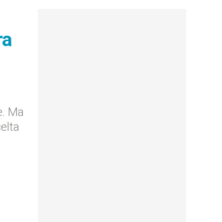
ra
e. Ma
elta