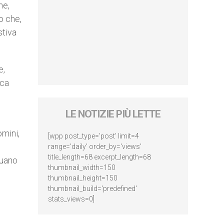
ne,
o che,
stiva
e,
ica
LE NOTIZIE PIÙ LETTE
mini,
[wpp post_type='post' limit=4
range='daily' order_by='views'
title_length=68 excerpt_length=68
nuano
thumbnail_width=150
thumbnail_height=150
thumbnail_build='predefined'
stats_views=0]