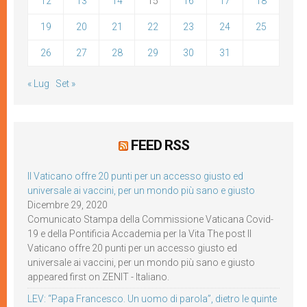
12
13
14
15
16
17
18
19
20
21
22
23
24
25
26
27
28
29
30
31
« Lug
Set »
FEED RSS
Il Vaticano offre 20 punti per un accesso giusto ed
universale ai vaccini, per un mondo più sano e giusto
Dicembre 29, 2020
Comunicato Stampa della Commissione Vaticana Covid-
19 e della Pontificia Accademia per la Vita The post Il
Vaticano offre 20 punti per un accesso giusto ed
universale ai vaccini, per un mondo più sano e giusto
appeared first on ZENIT - Italiano.
LEV: “Papa Francesco. Un uomo di parola”, dietro le quinte