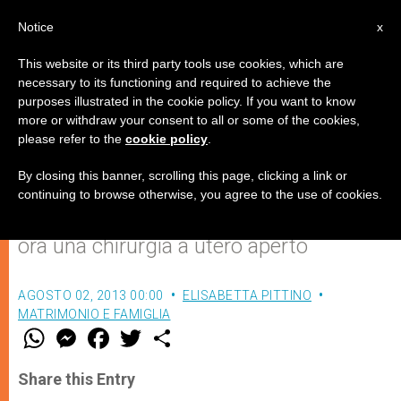
IT
Notice
x
This website or its third party tools use cookies, which are
necessary to its functioning and required to achieve the
purposes illustrated in the cookie policy. If you want to know
Feto idrocefalo operato e
more or withdraw your consent to all or some of the cookies,
please refer to the
cookie policy
.
rimesso nel ventre materno
By closing this banner, scrolling this page, clicking a link or
continuing to browse otherwise, you agree to the use of cookies.
Lo sviluppo della tecnologia permette
ora una chirurgia a utero aperto
AGOSTO 02, 2013 00:00
ELISABETTA PITTINO
MATRIMONIO E FAMIGLIA
W
M
F
T
S
h
e
a
w
h
a
s
c
i
a
t
s
e
t
r
Share this Entry
s
e
b
t
e