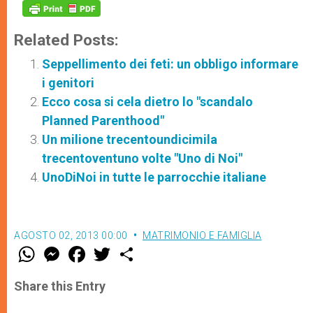
Related Posts:
Seppellimento dei feti: un obbligo informare
i genitori
Ecco cosa si cela dietro lo "scandalo
Planned Parenthood"
Un milione trecentoundicimila
trecentoventuno volte "Uno di Noi"
UnoDiNoi in tutte le parrocchie italiane
AGOSTO 02, 2013 00:00
MATRIMONIO E FAMIGLIA
W
M
F
T
S
h
e
a
w
h
a
s
c
i
a
t
s
e
t
r
Share this Entry
s
e
b
t
e
A
n
o
e