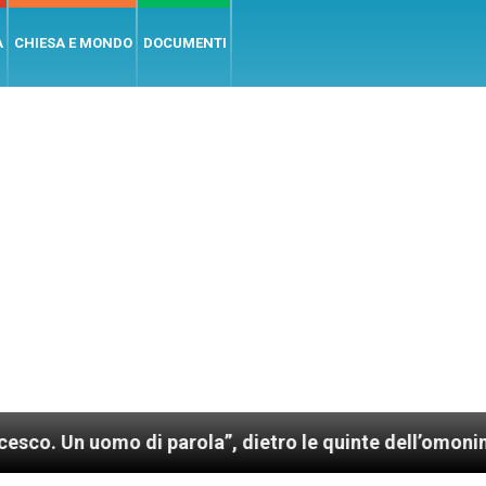
A
CHIESA E MONDO
DOCUMENTI
mo di parola”, dietro le quinte dell’omonimo film di 