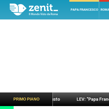
PAPA FRANCESCO
ROM
o più sano e giusto
LEV: “Papa Francesco. Un uo
PRIMO PIANO