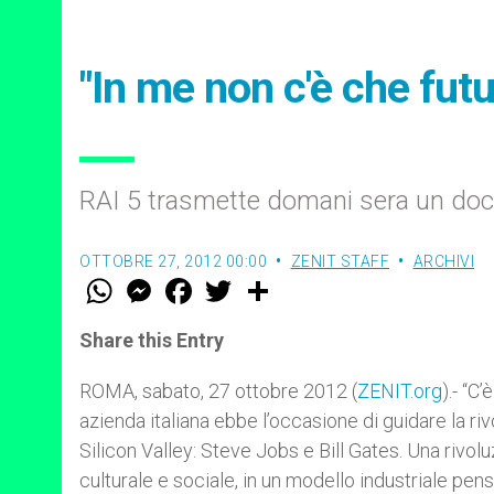
"In me non c'è che futu
RAI 5 trasmette domani sera un doc
OTTOBRE 27, 2012 00:00
ZENIT STAFF
ARCHIVI
W
M
F
T
S
h
e
a
w
h
a
s
c
i
a
t
s
e
t
r
Share this Entry
s
e
b
t
e
A
n
o
e
p
g
o
r
ROMA, sabato, 27 ottobre 2012 (
ZENIT.org
).- “C
p
e
k
azienda italiana ebbe l’­occasione di guidare la r
r
Silicon Valley: Steve Jobs e Bill Gates. Una rivol
culturale e sociale, in un modello industriale pens