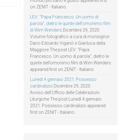
mondo più sano e giusto appeared first
on ZENIT - Italiano.
LEV: “Papa Francesco. Un uomo di
parola”, dietro le quinte dell’omonimo film
di Wim Wenders
Dicembre 29, 2020
Volume fotografico a cura di monsignor
Dario Edoardo Viganò e Gianluca della
Maggiore The post LEV: “Papa
Francesco. Un uomo di parola”, dietro le
quinte dell’omonimo film di Wim Wenders
appeared first on ZENIT - Italiano.
Lunedì 4 gennaio 2021: Possesso
cardinalizio
Dicembre 29, 2020
Avviso dell’Ufficio delle Celebrazioni
Liturgiche The post Lunedì 4 gennaio
2021: Possesso cardinalizio appeared
first on ZENIT - Italiano.