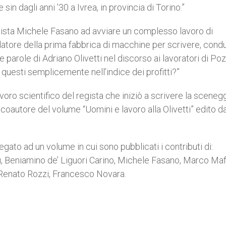
in dagli anni ’30 a Ivrea, in provincia di Torino.”
gista Michele Fasano ad avviare un complesso lavoro di
ndatore della prima fabbrica di macchine per scrivere, cond
e parole di Adriano Olivetti nel discorso ai lavoratori di Poz
no questi semplicemente nell’indice dei profitti?”
voro scientifico del regista che iniziò a scrivere la sceneg
coautore del volume “Uomini e lavoro alla Olivetti” edito da
egato ad un volume in cui sono pubblicati i contributi di:
u, Beniamino de’ Liguori Carino, Michele Fasano, Marco Maffi
Renato Rozzi, Francesco Novara.