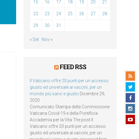
15
16
17
18
19
20
21
22
23
24
25
26
27
28
29
30
31
« Set
Nov »
FEED RSS
Il Vaticano offre 20 punti per un accesso
giusto ed universale ai vaccini, per un
mondo più sano e giusto
Dicembre 29,
2020
Comunicato Stampa della Commissione
Vaticana Covid-19 e della Pontificia
Accademia per la Vita The post Il
Vaticano offre 20 punti per un accesso
giusto ed universale ai vaccini, per un