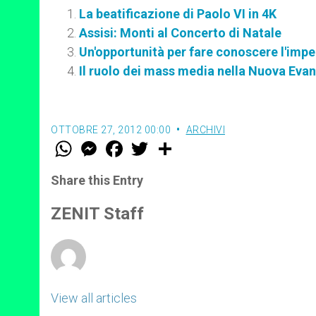
La beatificazione di Paolo VI in 4K
Assisi: Monti al Concerto di Natale
Un'opportunità per fare conoscere l'impe
Il ruolo dei mass media nella Nuova Eva
OTTOBRE 27, 2012 00:00
ARCHIVI
W
M
F
T
S
h
e
a
w
h
a
s
c
i
a
t
s
e
t
r
Share this Entry
s
e
b
t
e
A
n
o
e
p
g
o
r
ZENIT Staff
p
e
k
r
View all articles