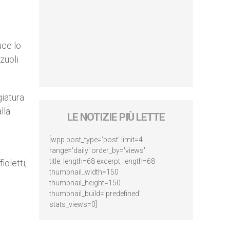
uce lo
zuoli
giatura
lla
LE NOTIZIE PIÙ LETTE
[wpp post_type='post' limit=4
range='daily' order_by='views'
title_length=68 excerpt_length=68
oletti,
thumbnail_width=150
thumbnail_height=150
thumbnail_build='predefined'
stats_views=0]