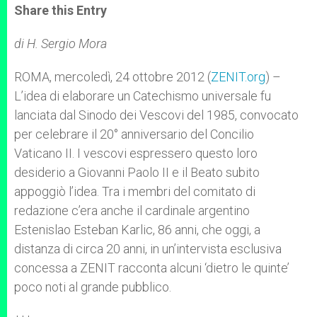
t
s
e
t
r
Share this Entry
s
e
b
t
e
A
n
o
e
p
g
o
r
di H. Sergio Mora
p
e
k
r
ROMA, mercoledì, 24 ottobre 2012 (
ZENIT.org
) –
L’idea di elaborare un Catechismo universale fu
lanciata dal Sinodo dei Vescovi del 1985, convocato
per celebrare il 20° anniversario del Concilio
Vaticano II. I vescovi espressero questo loro
desiderio a Giovanni Paolo II e il Beato subito
appoggiò l’idea. Tra i membri del comitato di
redazione c’era anche il cardinale argentino
Estenislao Esteban Karlic, 86 anni, che oggi, a
distanza di circa 20 anni, in un’intervista esclusiva
concessa a ZENIT racconta alcuni ‘dietro le quinte’
poco noti al grande pubblico.