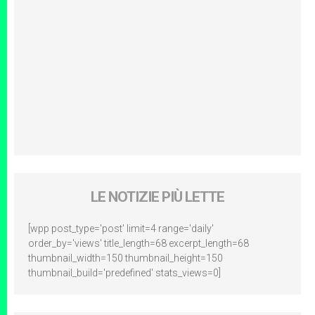
LE NOTIZIE PIÙ LETTE
[wpp post_type='post' limit=4 range='daily'
order_by='views' title_length=68 excerpt_length=68
thumbnail_width=150 thumbnail_height=150
thumbnail_build='predefined' stats_views=0]