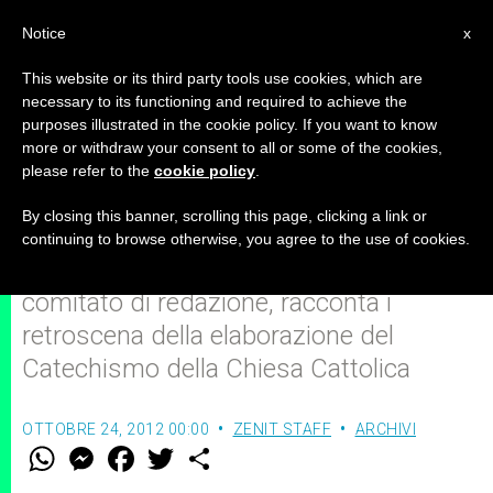
IT
Notice
x
This website or its third party tools use cookies, which are
necessary to its functioning and required to achieve the
purposes illustrated in the cookie policy. If you want to know
Il Catechismo è stato un frutto
more or withdraw your consent to all or some of the cookies,
please refer to the
cookie policy
.
profetico del Concilio Vaticano II
By closing this banner, scrolling this page, clicking a link or
continuing to browse otherwise, you agree to the use of cookies.
Il Cardinale Karlic, membro del
comitato di redazione, racconta i
retroscena della elaborazione del
Catechismo della Chiesa Cattolica
OTTOBRE 24, 2012 00:00
ZENIT STAFF
ARCHIVI
W
M
F
T
S
h
e
a
w
h
a
s
c
i
a