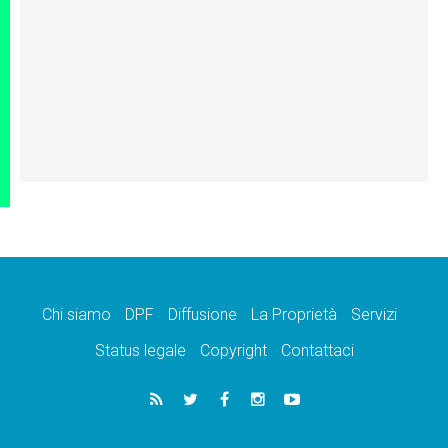
Chi siamo
DPF
Diffusione
La Proprietà
Servizi
Status legale
Copyright
Contattaci