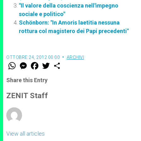
"Il valore della coscienza nell'impegno
sociale e politico"
Schönborn: "In Amoris laetitia nessuna
rottura col magistero dei Papi precedenti"
OTTOBRE 24, 2012 00:00
ARCHIVI
W
M
F
T
S
h
e
a
w
h
a
s
c
i
a
t
s
e
t
r
Share this Entry
s
e
b
t
e
A
n
o
e
p
g
o
r
ZENIT Staff
p
e
k
r
View all articles