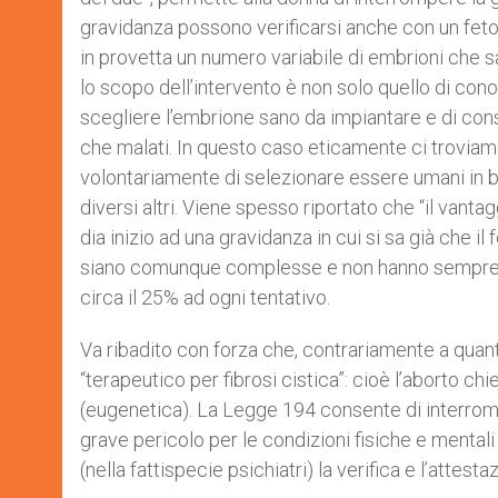
gravidanza possono verificarsi anche con un fet
in provetta un numero variabile di embrioni che sa
lo scopo dell’intervento è non solo quello di con
scegliere l’embrione sano da impiantare e di conse
che malati. In questo caso eticamente ci troviam
volontariamente di selezionare essere umani in bas
diversi altri. Viene spesso riportato che “il vanta
dia inizio ad una gravidanza in cui si sa già che i
siano comunque complesse e non hanno sempre e
circa il 25% ad ogni tentativo.
Va ribadito con forza che, contrariamente a quanto
“terapeutico per fibrosi cistica”: cioè l’aborto ch
(eugenetica). La Legge 194 consente di interrom
grave pericolo per le condizioni fisiche e mentali
(nella fattispecie psichiatri) la verifica e l’attest