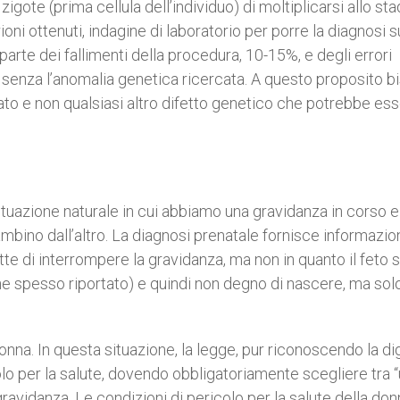
igote (prima cellula dell’individuo) di moltiplicarsi allo sta
brioni ottenuti, indagine di laboratorio per porre la diagnosi 
rte dei fallimenti della procedura, 10-15%, e degli errori
i senza l’anomalia genetica ricercata. A questo proposito 
rcato e non qualsiasi altro difetto genetico che potrebbe ess
ituazione naturale in cui abbiamo una gravidanza in corso e 
bino dall’altro. La diagnosi prenatale fornisce informazion
te di interrompere la gravidanza, ma non in quanto il feto s
e spesso riportato) e quindi non degno di nascere, ma sol
onna. In questa situazione, la legge, pur riconoscendo la dig
colo per la salute, dovendo obbligatoriamente scegliere tra 
ravidanza. Le condizioni di pericolo per la salute della don