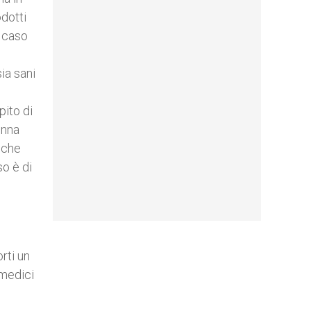
dotti
o caso
ia sani
pito di
onna
niche
o è di
rti un
 medici