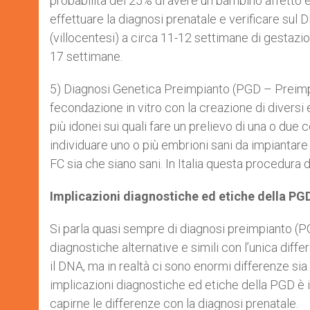
probabilità del 25% di avere un bambino affetto e
effettuare la diagnosi prenatale e verificare sul D
(villocentesi) a circa 11-12 settimane di gestazi
17 settimane.
5) Diagnosi Genetica Preimpianto (PGD – Preimpl
fecondazione in vitro con la creazione di diversi 
più idonei sui quali fare un prelievo di una o due 
individuare uno o più embrioni sani da impiantare 
FC sia che siano sani. In Italia questa procedura
Implicazioni diagnostiche ed etiche della PG
Si parla quasi sempre di diagnosi preimpianto (
diagnostiche alternative e simili con l’unica differ
il DNA, ma in realtà ci sono enormi differenze sia 
implicazioni diagnostiche ed etiche della PGD 
capirne le differenze con la diagnosi prenatale.