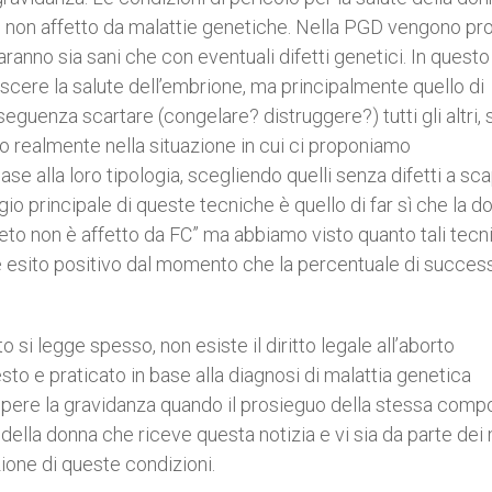
o non affetto da malattie genetiche. Nella PGD vengono pro
ranno sia sani che con eventuali difetti genetici. In quest
oscere la salute dell’embrione, ma principalmente quello di
guenza scartare (congelare? distruggere?) tutti gli altri, s
o realmente nella situazione in cui ci proponiamo
e alla loro tipologia, scegliendo quelli senza difetti a sca
ggio principale di queste tecniche è quello di far sì che la d
l feto non è affetto da FC” ma abbiamo visto quanto tali tec
sito positivo dal momento che la percentuale di success
 si legge spesso, non esiste il diritto legale all’aborto
iesto e praticato in base alla diagnosi di malattia genetica
pere la gravidanza quando il prosieguo della stessa compo
 della donna che riceve questa notizia e vi sia da parte dei
azione di queste condizioni.