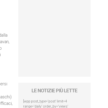
dalla
Pavan,
o
i
versi
LE NOTIZIE PIÙ LETTE
maschi)
[wpp post_type='post' limit=4
ficaci,
range='daily' order_by='views'