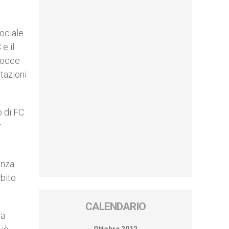
sociale
e il
 gocce
tazioni
o di FC
r
enza
mbito
CALENDARIO
la