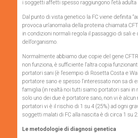
i soggetti affetti spesso raggiungono l’età adulta
Dal punto di vista genetico la FC viene definita 
provoca un’anomalia della proteina chiamata C
in condizioni normali regola il passaggio di sali e 
dell’organismo.
Normalmente abbiamo due copie del gene CFTR f
non funziona, è sufficiente l’altra copia funzionan
portatori sani (è l’esempio di Rosetta Costa e W
portatore sano e spesso l’interessato non sa di e
famiglia (in realtà noi tutti siamo portatori sani i
solo uno dei due è portatore sano, non vi è alcun r
portatori vi è il rischio di 1 su 4 (25%) ad ogni gr
soggetti malati di FC alla nascita è di circa 1 su
Le metodologie di diagnosi genetica