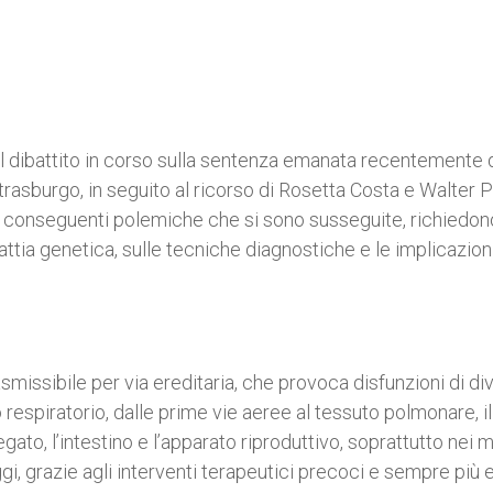
 Il dibattito in corso sulla sentenza emanata recentemente 
trasburgo, in seguito al ricorso di Rosetta Costa e Walter 
e le conseguenti polemiche che si sono susseguite, richiedon
lattia genetica, sulle tecniche diagnostiche e le implicazion
smissibile per via ereditaria, che provoca disfunzioni di di
o respiratorio, dalle prime vie aeree al tessuto polmonare, il
egato, l’intestino e l’apparato riproduttivo, soprattutto nei 
, grazie agli interventi terapeutici precoci e sempre più ef