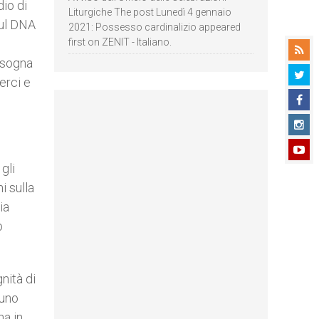
dio di
Liturgiche The post Lunedì 4 gennaio
sul DNA
2021: Possesso cardinalizio appeared
first on ZENIT - Italiano.
bisogna
erci e
gli
i sulla
ia
o
nità di
“uno
na in