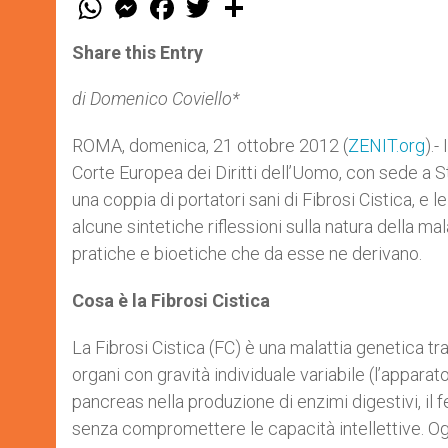
h
e
a
w
h
a
s
c
i
a
t
s
e
t
r
Share this Entry
s
e
b
t
e
A
n
o
e
p
g
o
r
di Domenico Coviello*
p
e
k
r
ROMA, domenica, 21 ottobre 2012 (
ZENIT.org
).-
Corte Europea dei Diritti dell’Uomo, con sede a S
una coppia di portatori sani di Fibrosi Cistica, 
alcune sintetiche riflessioni sulla natura della ma
pratiche e bioetiche che da esse ne derivano.
Cosa è la Fibrosi Cistica
La Fibrosi Cistica (FC) è una malattia genetica tra
organi con gravità individuale variabile (l’apparat
pancreas nella produzione di enzimi digestivi, il f
senza compromettere le capacità intellettive. Oggi