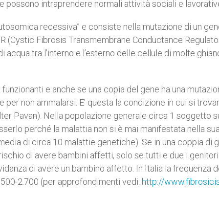
 e possono intraprendere normali attività sociali e lavorativ
“autosomica recessiva” e consiste nella mutazione di un ge
FTR (Cystic Fibrosis Transmembrane Conductance Regulato
di acqua tra l’interno e l’esterno delle cellule di molte ghia
unzionanti e anche se una copia del gene ha una mutazio
te per non ammalarsi. E’ questa la condizione in cui si trova
alter Pavan). Nella popolazione generale circa 1 soggetto s
sserlo perché la malattia non si è mai manifestata nella su
n media di circa 10 malattie genetiche). Se in una coppia di g
ischio di avere bambini affetti, solo se tutti e due i genitor
avidanza di avere un bambino affetto. In Italia la frequenza d
 2.500-2.700 (per approfondimenti vedi:
http://www.fibrosicis