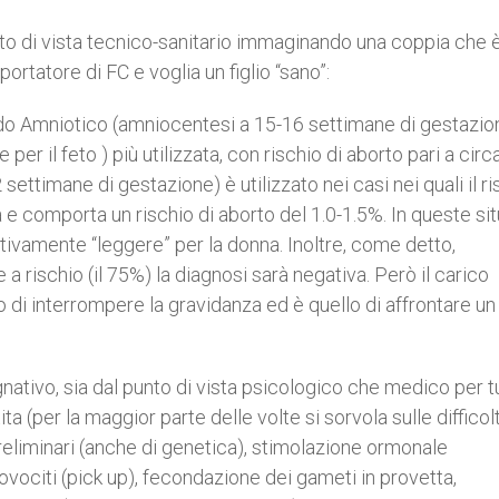
o di vista tecnico-sanitario immaginando una coppia che è
ortatore di FC e voglia un figlio “sano”:
uido Amniotico (amniocentesi a 15-16 settimane di gestazio
r il feto ) più utilizzata, con rischio di aborto pari a circa
12 settimane di gestazione) è utilizzato nei casi nei quali il r
 e comporta un rischio di aborto del 1.0-1.5%. In queste sit
tivamente “leggere” per la donna. Inoltre, come detto,
a rischio (il 75%) la diagnosi sarà negativa. Però il carico
di interrompere la gravidanza ed è quello di affrontare un
ivo, sia dal punto di vista psicologico che medico per tu
ita (per la maggior parte delle volte si sorvola sulle difficol
reliminari (anche di genetica), stimolazione ormonale
i ovociti (pick up), fecondazione dei gameti in provetta,