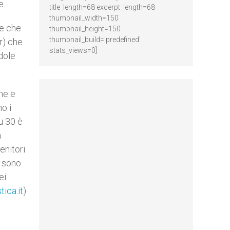
e.
title_length=68 excerpt_length=68
thumbnail_width=150
ne che
thumbnail_height=150
thumbnail_build='predefined'
r) che
stats_views=0]
ndole
ne e
no i
u 30 è
a
enitori
i sono
ei
tica.it
)