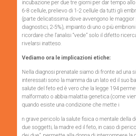
incubazione per due tre giorni per dar tempo allo z
6-8 cellule, prelievo di 1-2 cellule da tutti gli em
(parte delicatissima dove avvengono le maggior pa
diagnostici, 2-5%), impianto di uno o più embrion
ricordare che l’analisi “vede” solo il difetto rice
rivelarsi inatteso.
Vediamo ora le implicazioni etiche:
Nella diagnosi prenatale siamo di fronte ad una s
interessati sono la mamma da un lato ed il suo bam
salute del feto ed è vero che la legge 194 permet
malformato o abbia malattia genetica (come vien
quando esiste una condizione che mette i
n grave pericolo la salute fisica o mentale della d
due soggetti, la madre ed il feto, in caso di peri
dei due”, permette alla donna di interrompere la g