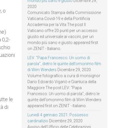
mondo più sano e giusto
Dicembre 29,
2020
, o
Comunicato Stampa della Commissione
Vaticana Covid-19 e della Pontificia
Accademia per la Vita The post Il
Vaticano offre 20 punti per un accesso
ne)
giusto ed universale ai vaccini, per un
 0,2-
mondo più sano e giusto appeared first
ischio
on ZENIT - Italiano.
uazioni
LEV: “Papa Francesco. Un uomo di
parola”, dietro le quinte dell’omonimo film
di Wim Wenders
Dicembre 29, 2020
Volume fotografico a cura di monsignor
Dario Edoardo Viganò e Gianluca della
Maggiore The post LEV: “Papa
Francesco. Un uomo di parola”, dietro le
tte le
quinte dell’omonimo film di Wim Wenders
appeared first on ZENIT - Italiano.
tà di
Lunedì 4 gennaio 2021: Possesso
cardinalizio
Dicembre 29, 2020
Avviso dell’Ufficio delle Celebrazioni