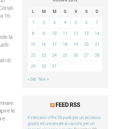
può
Ottobre 2012
Coriali
L
M
M
G
V
S
D
 a 16-
1
2
3
4
5
6
7
8
9
10
11
12
13
14
ede la
elli
15
16
17
18
19
20
21
22
23
24
25
26
27
28
ti di
29
30
31
« Set
Nov »
aminare
FEED RSS
apire le
Il Vaticano offre 20 punti per un accesso
a e
giusto ed universale ai vaccini, per un