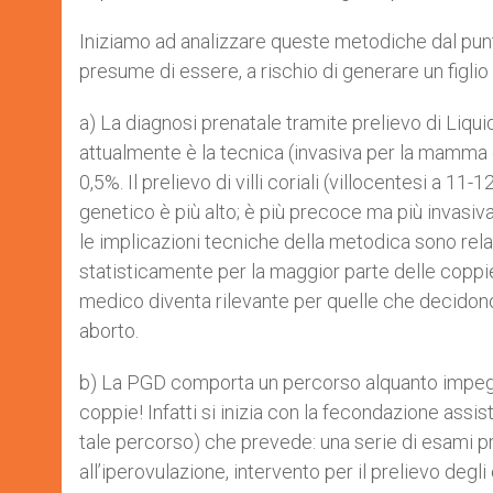
Iniziamo ad analizzare queste metodiche dal punt
presume di essere, a rischio di generare un figlio p
a) La diagnosi prenatale tramite prelievo di Liq
attualmente è la tecnica (invasiva per la mamma e pe
0,5%. Il prelievo di villi coriali (villocentesi a 11-
genetico è più alto; è più precoce ma più invasiva
le implicazioni tecniche della metodica sono rela
statisticamente per la maggior parte delle coppie 
medico diventa rilevante per quelle che decidono 
aborto.
b) La PGD comporta un percorso alquanto impegnat
coppie! Infatti si inizia con la fecondazione assist
tale percorso) che prevede: una serie di esami p
all’iperovulazione, intervento per il prelievo degl