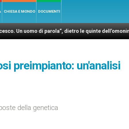
A
CHIESA E MONDO
DOCUMENTI
o di parola”, dietro le quinte dell’omonimo film di W
osi preimpianto: un'analisi
poste della genetica