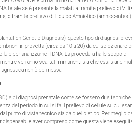
 del 75% di avere un bambino non affetto. Chi lo richiede 
NA fetale se è presente la malattia tramite prelievo di Villi 
one, o tramite prelievo di Liquido Amniotico (amniocentesi)
antation Genetic Diagnosis): questo tipo di diagnosi prev
embrioni in provetta (circa da 10 a 20) da cui selezionare qu
cellule per analizzarne il DNA. La procedura ha lo scopo di
mentre verranno scartati i rimanenti sia che essi siano mala
 diagnostica non è permessa.
D
PGD) e di diagnosi prenatale come se fossero due tecniche
enza del periodo in cui si fa il prelievo di cellule su cui es
dal punto di vista tecnico sia da quello etico. Per meglio c
è indispensabile aver compreso come questa viene eseguit