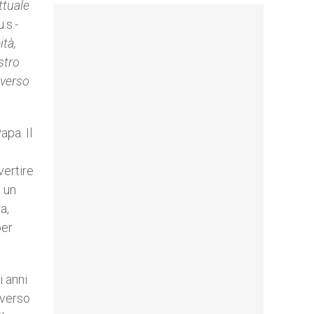
ttuale
.s.-
ità,
stro
 verso
apa. Il
vertire
i un
a,
per
i anni
averso