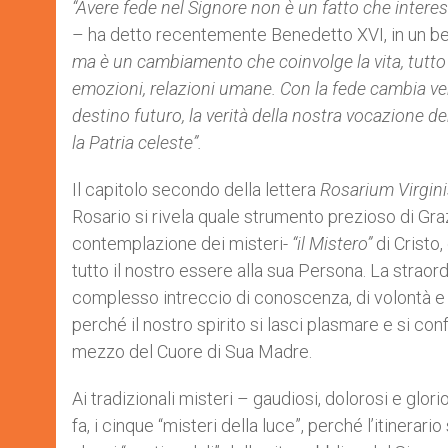
“Avere fede nel Signore non è un fatto che interess
– ha detto recentemente Benedetto XVI, in un bel
ma è un cambiamento che coinvolge la vita, tutto n
emozioni, relazioni umane. Con la fede cambia vera
destino futuro, la verità della nostra vocazione dent
la Patria celeste”.
Il capitolo secondo della lettera
Rosarium Virgini
Rosario si rivela quale strumento prezioso di Graz
contemplazione dei misteri-
“il Mistero”
di Cristo,
tutto il nostro essere alla sua Persona. La straord
complesso intreccio di conoscenza, di volontà e di
perché il nostro spirito si lasci plasmare e si c
mezzo del Cuore di Sua Madre.
Ai tradizionali misteri – gaudiosi, dolorosi e glori
fa, i cinque “misteri della luce”, perché l’itinera