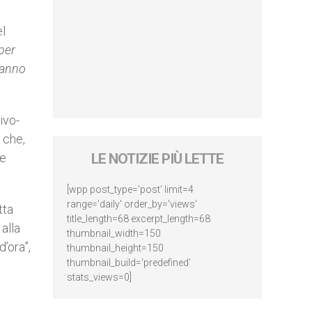
el
per
ranno
ivo-
 che,
ne
LE NOTIZIE PIÙ LETTE
[wpp post_type='post' limit=4
range='daily' order_by='views'
tta
title_length=68 excerpt_length=68
 alla
thumbnail_width=150
’ora”,
thumbnail_height=150
thumbnail_build='predefined'
stats_views=0]