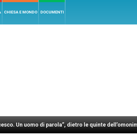
A
CHIESA E MONDO
DOCUMENTI
 di parola”, dietro le quinte dell’omonimo film di Wi