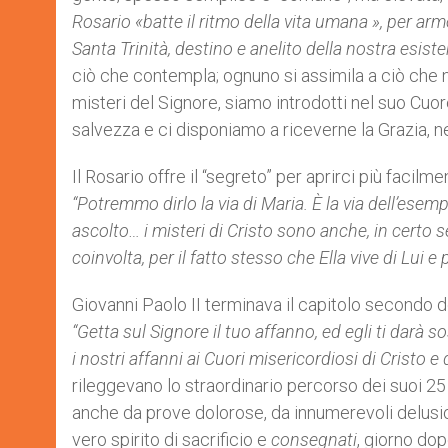
Rosario «batte il ritmo della vita umana », per arm
Santa Trinità, destino e anelito della nostra esist
ciò che contempla; ognuno si assimila a ciò che nut
misteri del Signore, siamo introdotti nel suo Cuo
salvezza e ci disponiamo a riceverne la Grazia, n
Il Rosario offre il “segreto” per aprirci più faci
“Potremmo dirlo la via di Maria. È la via dell’esemp
ascolto… i misteri di Cristo sono anche, in certo 
coinvolta, per il fatto stesso che Ella vive di Lui e 
Giovanni Paolo II terminava il capitolo secondo d
“Getta sul Signore il tuo affanno, ed egli ti darà s
i nostri affanni ai Cuori misericordiosi di Cristo 
rileggevano lo straordinario percorso dei suoi 
anche da prove dolorose, da innumerevoli delusio
vero spirito di sacrificio e
consegnati
, giorno dop