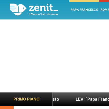
PAPA FRANCESCO
ROM
iù sano e giusto
LEV: “Papa Francesco. Un uomo
PRIMO PIANO