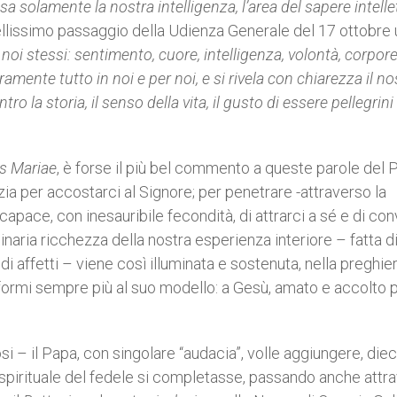
a solamente la nostra intelligenza, l’area del sapere intelle
lissimo passaggio della Udienza Generale del 17 ottobre u
oi stessi: sentimento, cuore, intelligenza, volontà, corpore
mente tutto in noi e per noi, e si rivela con chiarezza il no
ro la storia, il senso della vita, il gusto di essere pellegrini
s Mariae
, è forse il più bel commento a queste parole del P
ia per accostarci al Signore; per penetrare -attraverso la
 capace, con inesauribile fecondità, di attrarci a sé e di con
inaria ricchezza della nostra esperienza interiore – fatta d
 affetti – viene così illuminata e sostenuta, nella preghier
onformi sempre più al suo modello: a Gesù, amato e accolto 
osi – il Papa, con singolare “audacia”, volle aggiungere, diec
rio spirituale del fedele si completasse, passando anche attr