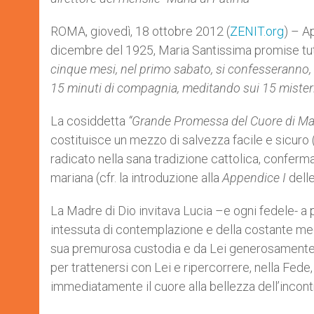
ROMA, giovedì, 18 ottobre 2012 (
ZENIT.org
) – A
dicembre del 1925, Maria Santissima promise tut
cinque mesi, nel primo sabato, si confesseranno,
15 minuti di compagnia, meditando sui 15 misteri
La cosiddetta
“Grande Promessa del Cuore di Mar
costituisce un mezzo di salvezza facile e sicuro
radicato nella sana tradizione cattolica, conferma,
mariana (cfr. la introduzione alla
Appendice I
dell
La Madre di Dio invitava Lucia –e ogni fedele- a pa
intessuta di contemplazione e della costante me
sua premurosa custodia e da Lei generosamente do
per trattenersi con Lei e ripercorrere, nella Fede
immediatamente il cuore alla bellezza dell’incon