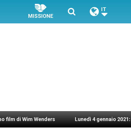
IT
MISSIONE
m Wenders
Lunedì 4 gennaio 2021: Possesso car