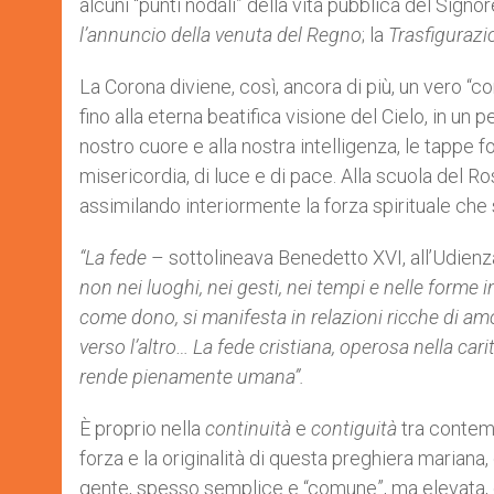
alcuni “punti nodali” della vita pubblica del Signore
l’annuncio della venuta del Regno
; la
Trasfigurazi
La Corona diviene, così, ancora di più, un vero 
fino alla eterna beatifica visione del Cielo, in un 
nostro cuore e alla nostra intelligenza, le tappe 
misericordia, di luce e di pace. Alla scuola del 
assimilando interiormente la forza spirituale che 
“L
a fede
– sottolineava Benedetto XVI, all’Udien
non nei luoghi, nei gesti, nei tempi e nelle forme 
come dono, si manifesta in relazioni ricche di amo
verso l’altro… La fede cristiana, operosa nella cari
rende pienamente umana”.
È proprio nella
continuità
e
contiguità
tra contemp
forza e la originalità di questa preghiera mariana
gente, spesso semplice e “comune”, ma elevata, da