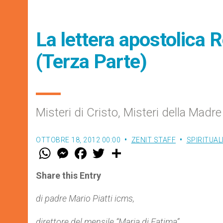
La lettera apostolica 
(Terza Parte)
Misteri di Cristo, Misteri della Madr
OTTOBRE 18, 2012 00:00
ZENIT STAFF
SPIRITUAL
W
M
F
T
S
h
e
a
w
h
a
s
c
i
a
t
s
e
t
r
Share this Entry
s
e
b
t
e
A
n
o
e
p
g
o
r
di padre Mario Piatti icms,
p
e
k
r
direttore del mensile “Maria di Fatima”