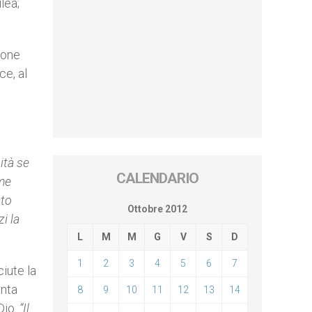
lea;
ione
ce, al
ità se
CALENDARIO
ime
ato
Ottobre 2012
i la
L
M
M
G
V
S
D
1
2
3
4
5
6
7
iute la
anta
8
9
10
11
12
13
14
Dio.
“Il