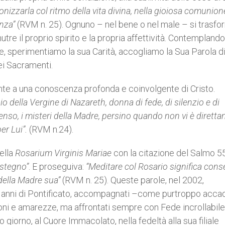
onizzarla col ritmo della vita divina, nella gioiosa comunion
enza”
(RVM n. 25). Ognuno – nel bene o nel male – si trasfo
re il proprio spirito e la propria affettività. Contemplando
re, sperimentiamo la sua Carità, accogliamo la Sua Parola d
ei Sacramenti.
lmente a una conoscenza profonda e coinvolgente di Cristo.
io della Vergine di Nazareth, donna di fede, di silenzio e di
senso, i misteri della Madre, persino quando non vi è dirett
per Lui”.
(RVM n.24).
ella
Rosarium Virginis Mariae
con la citazione del Salmo 55
ostegno”
. E proseguiva:
“Meditare col Rosario significa con
e della Madre sua”
(RVM n. 25). Queste parole, nel 2002,
25 anni di Pontificato, accompagnati –come purtroppo acca
ni e amarezze, ma affrontati sempre con Fede incrollabile
o giorno, al Cuore Immacolato, nella fedeltà alla sua filiale