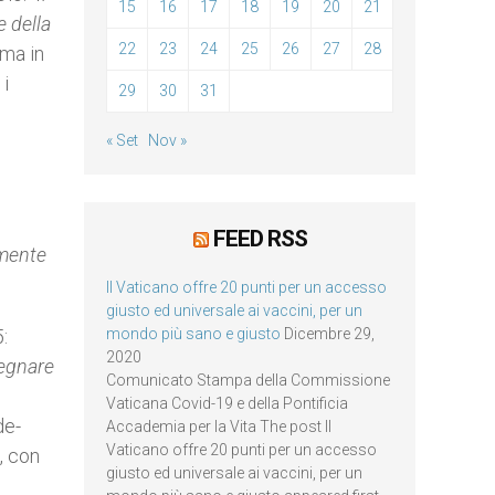
15
16
17
18
19
20
21
e della
22
23
24
25
26
27
28
rma in
 i
29
30
31
i
« Set
Nov »
FEED RSS
amente
Il Vaticano offre 20 punti per un accesso
giusto ed universale ai vaccini, per un
:
mondo più sano e giusto
Dicembre 29,
2020
segnare
Comunicato Stampa della Commissione
Vaticana Covid-19 e della Pontificia
de-
Accademia per la Vita The post Il
Vaticano offre 20 punti per un accesso
, con
giusto ed universale ai vaccini, per un