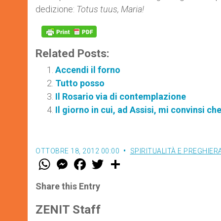
dedizione:
Totus tuus, Maria!
Related Posts:
Accendi il forno
Tutto posso
Il Rosario via di contemplazione
Il giorno in cui, ad Assisi, mi convinsi ch
OTTOBRE 18, 2012 00:00
SPIRITUALITÀ E PREGHIER
W
M
F
T
S
h
e
a
w
h
a
s
c
i
a
t
s
e
t
r
Share this Entry
s
e
b
t
e
A
n
o
e
p
g
o
r
ZENIT Staff
p
e
k