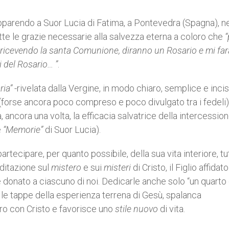
pparendo a Suor Lucia di Fatima, a Pontevedra (Spagna), n
te le grazie necessarie alla salvezza eterna a coloro che
“
 ricevendo la santa Comunione, diranno un Rosario e mi fa
 del Rosario… ”
.
ia”
-rivelata dalla Vergine, in modo chiaro, semplice e incis
 (forse ancora poco compreso e poco divulgato tra i fedeli)
 ancora una volta, la efficacia salvatrice della intercessio
e
“Memorie”
di Suor Lucia).
rtecipare, per quanto possibile, della sua vita interiore, tu
ditazione sul
mistero
e sui
misteri
di Cristo, il Figlio affidato
nato a ciascuno di noi. Dedicarle anche solo “un quarto d
, le tappe della esperienza terrena di Gesù, spalanca
tro con Cristo e favorisce uno
stile nuovo
di vita.