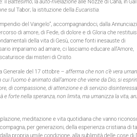
: il
Battesimo
; la
auto-rivelazione
alle Nozze di Cana, in Gali
one
sul Tabor; la istituzione della
Eucaristia
.
“compendio del Vangelo”, accompagnandoci, dalla Annunciaz
percorso di amore, di Fede, di dolore e di Gloria che restituis
fondamentali della vita di Gesù, come fonti inesauste di
Rosario impariamo ad amare, ci lasciamo educare all’Amore,
scaturisce dai misteri di Cristo.
za Generale del 17 ottobre –
afferma che non c’è vera uman
in cui l’uomo è animato dall’amore che viene da Dio; si espr
re, di compassione, di attenzione e di servizio disinteress
tà e forte nella speranza, non limita, ma umanizza la vita, anz
lazione, meditazione e vita quotidiana che vanno riconosc
, compagna, per generazioni, della esperienza cristiana di t
lla propria umile condizione, alla sublimità delle cose di 