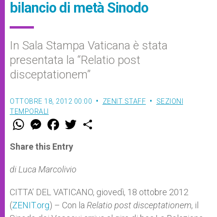
bilancio di metà Sinodo
In Sala Stampa Vaticana è stata
presentata la “Relatio post
disceptationem”
OTTOBRE 18, 2012 00:00
ZENIT STAFF
SEZIONI
TEMPORALI
W
M
F
T
S
h
e
a
w
h
a
s
c
i
a
t
s
e
t
r
Share this Entry
s
e
b
t
e
A
n
o
e
p
g
o
r
di Luca Marcolivio
p
e
k
r
CITTA’ DEL VATICANO, giovedì, 18 ottobre 2012
(
ZENIT.org
) – Con la
Relatio
post disceptationem
, il