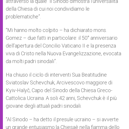
attraverso la quale “il Sinodo dimostra l’universalità
della Chiesa di cui noi condividiamo le
problematiche”.
“Mi hanno molto colpito – ha dichiarato mons.
Gomez – due fatti in particolare: il 50° anniversario
dell’apertura del Concilio Vaticano II e la presenza
viva di Cristo nella Nuova Evangelizzazione, evocata
da molti padri sinodali”.
Ha chiuso il ciclo di interventi Sua Beatitudine
Sviatoslav Schevchuk, Arcivescovo maggiore di
Kyiv-Halyč, Capo del Sinodo della Chiesa Greco-
Cattolica Ucraina. A soli 42 anni, Schevchuk è il più
giovane degli attuali padri sinodali.
“Al Sinodo – ha detto il presule ucraino – si avverte
un grande entusiasmo:la Chiesaè nella fiamma dello