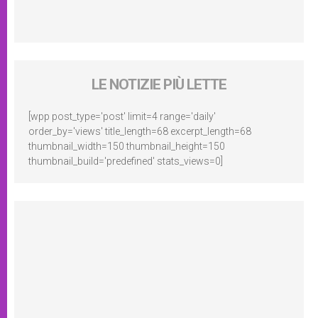
LE NOTIZIE PIÙ LETTE
[wpp post_type='post' limit=4 range='daily'
order_by='views' title_length=68 excerpt_length=68
thumbnail_width=150 thumbnail_height=150
thumbnail_build='predefined' stats_views=0]