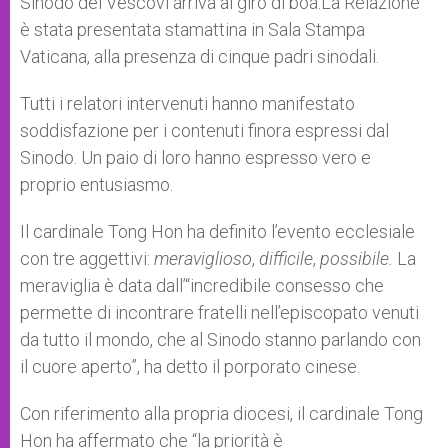
Sinodo dei Vescovi arriva al giro di boa.La Relazione
è stata presentata stamattina in Sala Stampa
Vaticana, alla presenza di cinque padri sinodali.
Tutti i relatori intervenuti hanno manifestato
soddisfazione per i contenuti finora espressi dal
Sinodo. Un paio di loro hanno espresso vero e
proprio entusiasmo.
Il cardinale Tong Hon ha definito l’evento ecclesiale
con tre aggettivi:
meraviglioso
,
difficile
,
possibile.
La
meraviglia è data dall’“incredibile consesso che
permette di incontrare fratelli nell’episcopato venuti
da tutto il mondo, che al Sinodo stanno parlando con
il cuore aperto”, ha detto il porporato cinese.
Con riferimento alla propria diocesi, il cardinale Tong
Hon ha affermato che “la priorità è