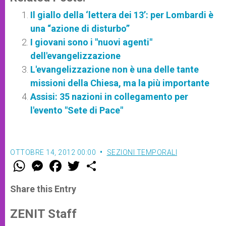
Il giallo della ‘lettera dei 13’: per Lombardi è
una “azione di disturbo”
I giovani sono i "nuovi agenti"
dell'evangelizzazione
L'evangelizzazione non è una delle tante
missioni della Chiesa, ma la più importante
Assisi: 35 nazioni in collegamento per
l'evento "Sete di Pace"
OTTOBRE 14, 2012 00:00
SEZIONI TEMPORALI
W
M
F
T
S
h
e
a
w
h
a
s
c
i
a
t
s
e
t
r
Share this Entry
s
e
b
t
e
A
n
o
e
p
g
o
r
ZENIT Staff
p
e
k