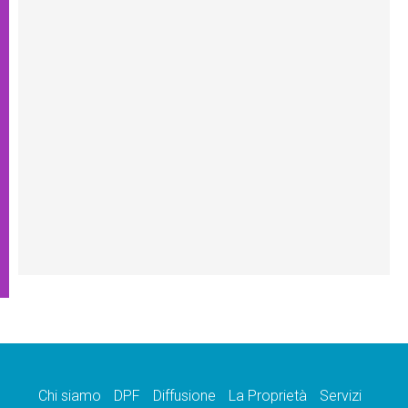
Chi siamo
DPF
Diffusione
La Proprietà
Servizi