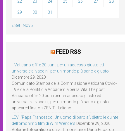
22
23
24
25
26
27
28
29
30
31
« Set
Nov »
FEED RSS
Il Vaticano offre 20 punti per un accesso giusto ed
universale ai vaccini, per un mondo più sano e giusto
Dicembre 29, 2020
Comunicato Stampa della Commissione Vaticana Covid-
19 e della Pontificia Accademia per la Vita The post Il
Vaticano offre 20 punti per un accesso giusto ed
universale ai vaccini, per un mondo più sano e giusto
appeared first on ZENIT - Italiano.
LEV: “Papa Francesco. Un uomo di parola”, dietro le quinte
dell’omonimo film di Wim Wenders
Dicembre 29, 2020
Volume fotografico a cura di monsignor Dario Edoardo