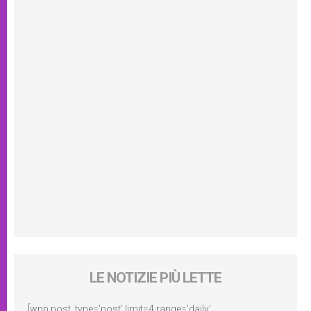
LE NOTIZIE PIÙ LETTE
[wpp post_type='post' limit=4 range='daily'