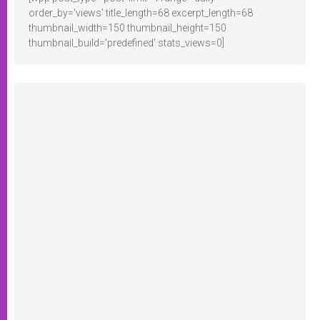
order_by='views' title_length=68 excerpt_length=68
thumbnail_width=150 thumbnail_height=150
thumbnail_build='predefined' stats_views=0]