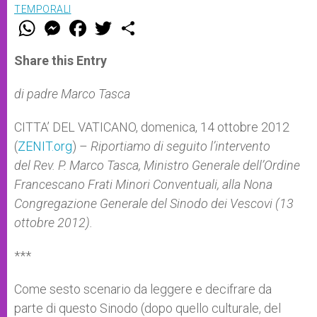
TEMPORALI
W
M
F
T
S
h
e
a
w
h
a
s
c
i
a
t
s
e
t
r
Share this Entry
s
e
b
t
e
A
n
o
e
p
g
o
r
di padre Marco Tasca
p
e
k
r
CITTA’ DEL VATICANO, domenica, 14 ottobre 2012
(
ZENIT.org
) –
Riportiamo di seguito l’intervento
del Rev. P. Marco Tasca, Ministro Generale dell’Ordine
Francescano Frati Minori Conventuali, alla Nona
Congregazione Generale del Sinodo dei Vescovi (13
ottobre 2012).
***
Come sesto scenario da leggere e decifrare da
parte di questo Sinodo (dopo quello culturale, del