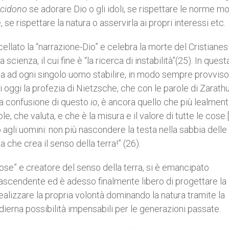
cidono
se adorare Dio o gli idoli, se rispettare le norme mo
se rispettare la natura o asservirla ai propri interessi etc.
llato la “narrazione-Dio” e celebra la morte del Cristiane
scienza, il cui fine è “la ricerca di instabilità”(25). In quest
ta ad ogni singolo uomo stabilire, in modo sempre provviso
ndi oggi la profezia di Nietzsche, che con le parole di Zarathu
 la confusione di questo
io
, è ancora quello che più lealmen
e, che valuta, e che è la misura e il valore di tutte le cose.
o agli uomini: non più nascondere la testa nella sabbia delle
 che crea il senso della terra!” (26).
cose” e creatore del senso della terra, si è emancipato
rascendente ed è adesso finalmente libero di progettare la
ealizzare la propria volontà dominando la natura tramite la
odierna possibilità impensabili per le generazioni passate.