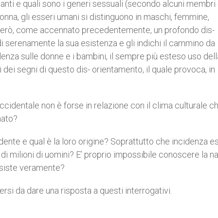
anti e quali sono i generi sessuali (secondo alcuni membri 
onna, gli esseri umani si distinguono in maschi, femmine,
e però, come accennato precedentemente, un profondo dis-
i serenamente la sua esistenza e gli indichi il cammino da
lenza sulle donne e i bambini, il sempre più esteso uso dell
ni dei segni di questo dis- orientamento, il quale provoca, in
cidentale non è forse in relazione con il clima culturale ch
nato?
dente e qual è la loro origine? Soprattutto che incidenza e
di milioni di uomini? E’ proprio impossibile conoscere la n
esiste veramente?
rsi da dare una risposta a questi interrogativi.