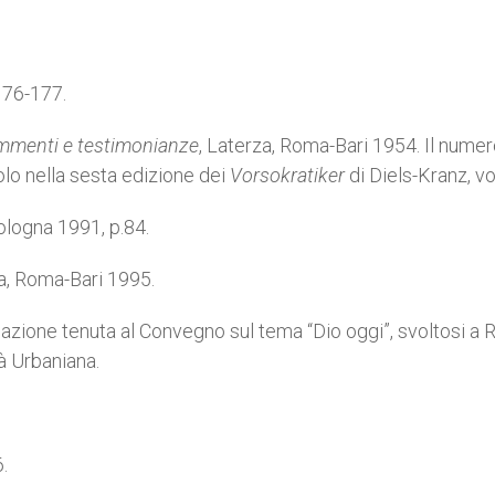
. 176-177.
mmenti e testimonianze
, Laterza, Roma-Bari 1954. Il numer
olo nella sesta edizione dei
Vorsokratiker
di Diels-Kranz, vol.
Bologna 1991, p.84.
a, Roma-Bari 1995.
elazione tenuta al Convegno sul tema “Dio oggi”, svoltosi a 
à Urbaniana.
6.