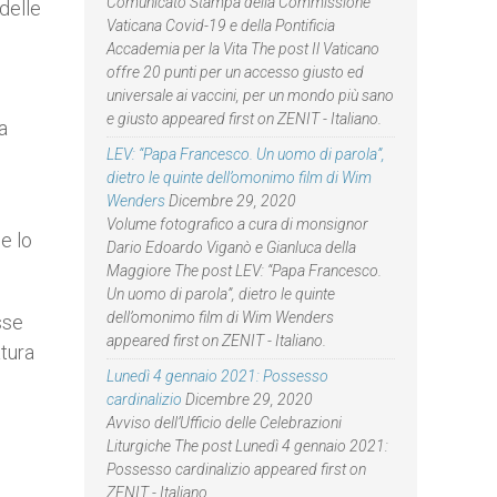
Comunicato Stampa della Commissione
delle
Vaticana Covid-19 e della Pontificia
Accademia per la Vita The post Il Vaticano
offre 20 punti per un accesso giusto ed
universale ai vaccini, per un mondo più sano
e giusto appeared first on ZENIT - Italiano.
a
LEV: “Papa Francesco. Un uomo di parola”,
dietro le quinte dell’omonimo film di Wim
Wenders
Dicembre 29, 2020
Volume fotografico a cura di monsignor
e lo
Dario Edoardo Viganò e Gianluca della
Maggiore The post LEV: “Papa Francesco.
Un uomo di parola”, dietro le quinte
dell’omonimo film di Wim Wenders
sse
appeared first on ZENIT - Italiano.
atura
Lunedì 4 gennaio 2021: Possesso
cardinalizio
Dicembre 29, 2020
Avviso dell’Ufficio delle Celebrazioni
Liturgiche The post Lunedì 4 gennaio 2021:
Possesso cardinalizio appeared first on
ZENIT - Italiano.