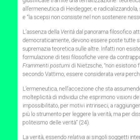
giustificate tramite una tematizzazione “teoretica”
all’ermeneutica di Heidegger, e radicalizzandol
e “la scepsi non consiste nel non sostenere nessun
L’assenza della
Verità
dal panorama filosofico att
democraticamente, devono essere poste tutte su
supremazia teoretica sulle altre. Infatti non esis
formulazione di tesi filosofiche vere da contrapp
Frammenti postumi
di Nietzsche, “non esistono f
secondo Vattimo, essere considerata
vera
perché
L’ermeneutica, nell’accezione che sta assumendo n
molteplicità di individui che esprimono visioni del 
impossibilitato, per motivi intrinseci, a raggiunge
più lo strumento per leggere la verità, ma per di
politeismo delle verità” (24).
La verità, essendo
relativa
ai singoli soggetti in