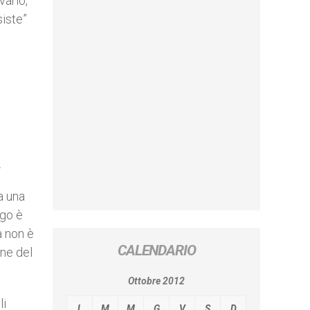
vario,
siste”
.
a una
ogo è
a non è
CALENDARIO
one del
Ottobre 2012
li
L
M
M
G
V
S
D