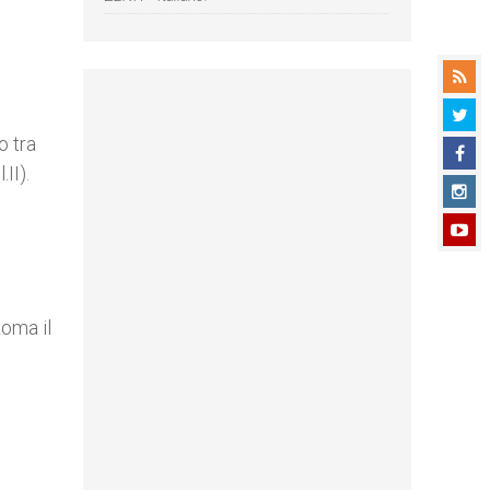
o tra
II).
Roma il