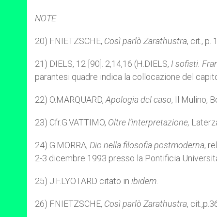
NOTE
20) F.NIETZSCHE,
Così parlò Zarathustra
, cit., p
21) DIELS, 12 [90]. 2,14,16 (H.DIELS,
I sofisti.
Fra
parantesi quadre indica la collocazione del capit
22) O.MARQUARD,
Apologia del caso
, Il Mulino, 
23) Cfr.G.VATTIMO,
Oltre l’interpretazione,
Laterz
24) G.MORRA,
Dio nella filosofia postmoderna
, r
2-3 dicembre 1993 presso la Pontificia Universit
25) J.F.LYOTARD citato in
ibidem
.
26) F.NIETZSCHE,
Così parlò Zarathustra
, cit.,p.3