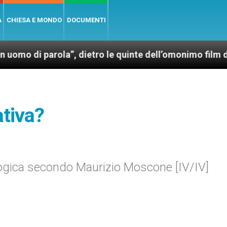
A
CHIESA E MONDO
DOCUMENTI
ola”, dietro le quinte dell’omonimo film di Wim Wende
ativa?
logica secondo Maurizio Moscone [IV/IV]