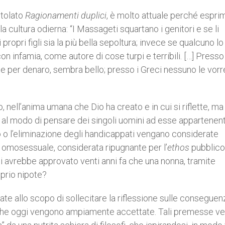
itolato
Ragionamenti duplici
, è molto attuale perché esprim
a cultura odierna: “I Massageti squartano i genitori e se li
ropri figli sia la più bella sepoltura; invece se qualcuno lo
 infamia, come autore di cose turpi e terribili. […] Presso i
ite per denaro, sembra bello; presso i Greci nessuno le vor
mo, nell’anima umana che Dio ha creato e in cui si riflette, m
e, al modo di pensare dei singoli uomini ad esse appartenent
 o l’eliminazione degli handicappati vengano considerate
e omosessuale, considerata ripugnante per l’
ethos
pubblico 
 Chi avrebbe approvato venti anni fa che una nonna, tramite
oprio nipote?
e allo scopo di sollecitare la riflessione sulle conseguen
che oggi vengono ampiamente accettate. Tali premesse v