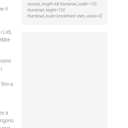
excerpt_length=68 thumbnail_width=150
e il
thumbnail_height=150
thumbnail_build='predefined' stats_views=0]
 Lidi,
rebbe
a sono
i,
fino a
ze a
engono