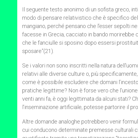
Il seguente testo anonimo di un sofista greco, int
modo di pensare relativistico che è specifico dell
mangiano, perché pensano che l’esser sepolti nei p
facesse in Grecia, cacciato in bando morirebbe con
che le fanciulle si sposino dopo essersi prostitu
sposare”(21).
Se i valori non sono inscritti nella natura dell’uo
relativi alle diverse culture o, più specificament
come è possibile escludere che domani l’incesto
pratiche legittime? Non è forse vero che l’union
venti anni fa, è oggi legittimata da alcuni stati?
l’inseminazione artificiale, potesse partorire il pr
Altre domande analoghe potrebbero venir formulat
cui conducono determinate premesse culturali 