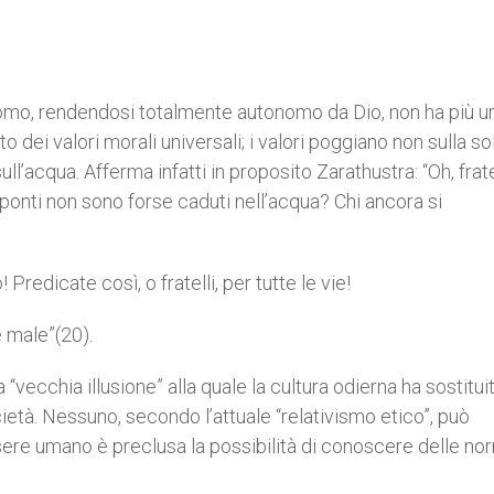
uomo, rendendosi totalmente autonomo da Dio, non ha più u
dei valori morali universali; i valori poggiano non sulla so
acqua. Afferma infatti in proposito Zarathustra: “Oh, fratel
i ponti non sono forse caduti nell’acqua? Chi ancora si
! Predicate così, o fratelli, per tutte le vie!
 male”(20).
 “vecchia illusione” alla quale la cultura odierna ha sostitui
ietà. Nessuno, secondo l’attuale “relativismo etico”, può
sere umano è preclusa la possibilità di conoscere delle no