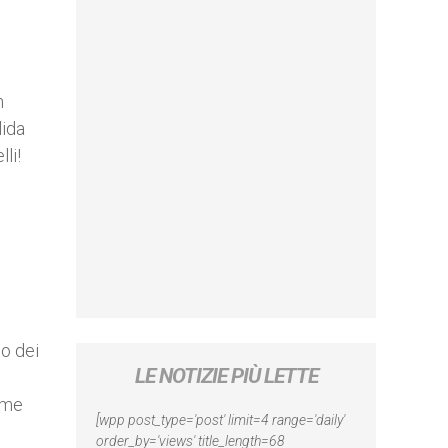
n
lida
li!
to dei
LE NOTIZIE PIÙ LETTE
rme
[wpp post_type='post' limit=4 range='daily'
order_by='views' title_length=68