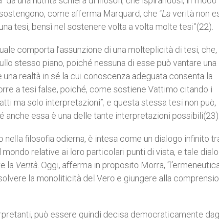
 da una nutrita schiera di filosofi, che ispirandosi, in modo 
a, sostengono, come afferma Marquard, che “
La
verità non e
a tesi, bensì nel sostenere volta a volta molte tesi”(22).
uale comporta l’assunzione di una molteplicità di tesi, che,
llo stesso piano, poiché nessuna di esse può vantare una
te una realtà in sé la cui conoscenza adeguata consenta la
orre a tesi false, poiché, come sostiene Vattimo citando i
atti ma solo interpretazioni”; e questa stessa tesi non può,
 anche essa è una delle tante interpretazioni possibili(23)
ella filosofia odierna, è intesa come un dialogo infinito tr
mondo relative ai loro particolari punti di vista, e tale dial
re la
Verità
. Oggi, afferma in proposito Morra, “l’ermeneutic
ssolvere la monoliticità del Vero e giungere alla comprensi
terpretanti, può essere quindi decisa democraticamente dag