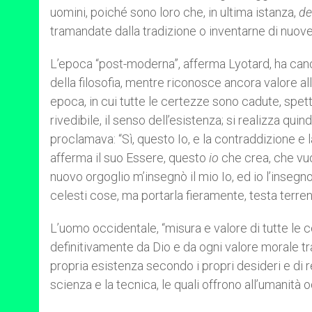
uomini, poiché sono loro che, in ultima istanza,
de
tramandate dalla tradizione o inventarne di nuove, 
L’epoca “post-moderna”, afferma Lyotard, ha cance
della filosofia, mentre riconosce ancora valore alla 
epoca, in cui tutte le certezze sono cadute, spet
rivedibile, il senso dell’esistenza; si realizza qui
proclamava: “Sì, questo Io, e la contraddizione e
afferma il suo Essere, questo
io
che crea, che vuol
nuovo orgoglio m’insegnò il mio Io, ed io l’insegn
celesti cose, ma portarla fieramente, testa terrena
L’uomo occidentale, “misura e valore di tutte le 
definitivamente da Dio e da ogni valore morale t
propria esistenza secondo i propri desideri e di r
scienza e la tecnica, le quali offrono all’umanità 