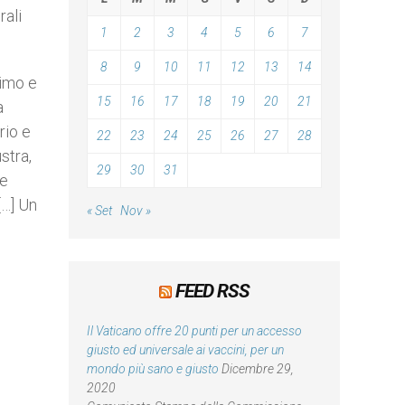
rali
1
2
3
4
5
6
7
8
9
10
11
12
13
14
simo e
15
16
17
18
19
20
21
a
rio e
22
23
24
25
26
27
28
stra,
29
30
31
te
[…] Un
« Set
Nov »
FEED RSS
Il Vaticano offre 20 punti per un accesso
giusto ed universale ai vaccini, per un
mondo più sano e giusto
Dicembre 29,
2020