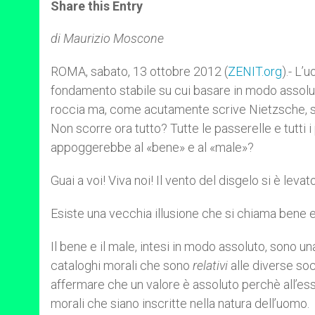
t
s
e
t
r
Share this Entry
s
e
b
t
e
A
n
o
e
p
g
o
r
di Maurizio Moscone
p
e
k
r
ROMA, sabato, 13 ottobre 2012 (
ZENIT.org
).- L’
fondamento stabile su cui basare in modo assoluto 
roccia ma, come acutamente scrive Nietzsche, sull’
Non scorre ora tutto? Tutte le passerelle e tutti 
appoggerebbe al «bene» e al «male»?
Guai a voi! Viva noi! Il vento del disgelo si è levato
Esiste una vecchia illusione che si chiama bene e
Il bene e il male, intesi in modo assoluto, sono una
cataloghi morali che sono
relativi
alle diverse soc
affermare che un valore è assoluto perchè all’es
morali che siano inscritte nella natura dell’uomo.