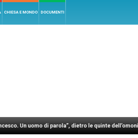
A
CHIESA E MONDO
DOCUMENTI
omo di parola”, dietro le quinte dell’omonimo film di