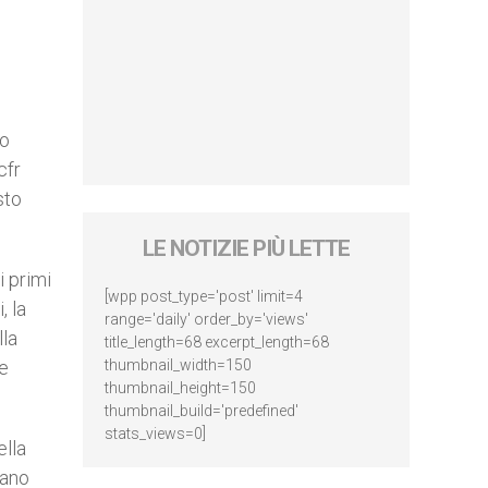
to
cfr
sto
LE NOTIZIE PIÙ LETTE
i primi
[wpp post_type='post' limit=4
, la
range='daily' order_by='views'
lla
title_length=68 excerpt_length=68
re
thumbnail_width=150
thumbnail_height=150
thumbnail_build='predefined'
stats_views=0]
ella
tano