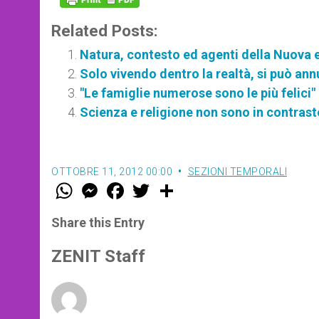
Related Posts:
Natura, contesto ed agenti della Nuova 
Solo vivendo dentro la realtà, si può an
"Le famiglie numerose sono le più felici"
Scienza e religione non sono in contrast
OTTOBRE 11, 2012 00:00
SEZIONI TEMPORALI
W
M
F
T
S
h
e
a
w
h
a
s
c
i
a
t
s
e
t
r
Share this Entry
s
e
b
t
e
A
n
o
e
p
g
o
r
ZENIT Staff
p
e
k
r