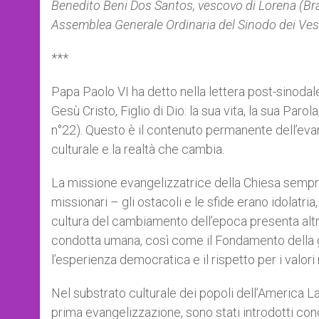
Benedito Beni Dos Santos, vescovo di Lorena (Bra
r
Assemblea Generale Ordinaria del Sinodo dei Ves
***
Papa Paolo VI ha detto nella lettera post-sinoda
Gesù Cristo, Figlio di Dio: la sua vita, la sua Paro
n°22). Questo è il contenuto permanente dell’evan
culturale e la realtà che cambia.
La missione evangelizzatrice della Chiesa sempre 
missionari – gli ostacoli e le sfide erano idolatri
cultura del cambiamento dell’epoca presenta altr
condotta umana, così come il Fondamento della giust
l’esperienza democratica e il rispetto per i valori 
Nel substrato culturale dei popoli dell’America La
prima evangelizzazione, sono stati introdotti con