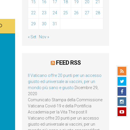
15
16
17
18
19
20
21
22
23
24
25
26
27
28
29
30
31
« Set
Nov »
FEED RSS
Il Vaticano offre 20 punti per un accesso
giusto ed universale ai vaccini, per un
mondo più sano e giusto
Dicembre 29,
2020
Comunicato Stampa della Commissione
Vaticana Covid-19 e della Pontificia
Accademia per la Vita The post Il
Vaticano offre 20 punti per un accesso
giusto ed universale ai vaccini, per un