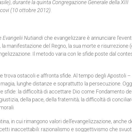
sile)
,
durante la quinta Congregazione Generale della XIII
covi (10 ottobre 2012).
le
Evangelii Nutiandi
che evangelizzare è annunciare l’even
la, la manifestazione del Regno, la sua morte e risurrezione (
gelizzazione. Il metodo varia con le sfide poste dal conte
trova ostacoli e affronta sfide. Al tempo degli Apostoli – 
a, magia, lunghe distanze e soprattutto la persecuzione. Oggi
e sfide: la difficoltà di accettare Dio come Fondamento de
izia, della pace, della fraternità; la difficoltà di concilia
morali.
tina, in cui rimangono valori dell’evangelizzazione, anche d
cetti inaccettabili: razionalismo e soggettivismo che svuo