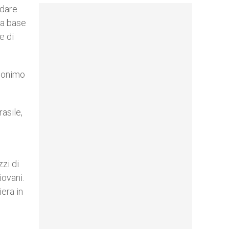
ndare
la base
e di
inonimo
asile,
zzi di
iovani.
iera in