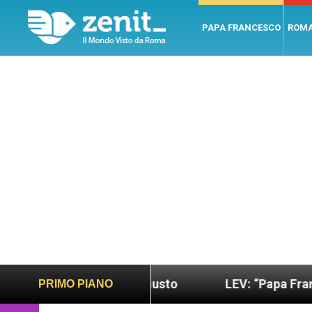
PAPA FRANCESCO
ROM
do più sano e giusto
LEV: “Papa Francesco. Un u
PRIMO PIANO