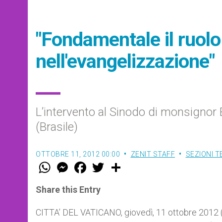
"Fondamentale il ruolo 
nell'evangelizzazione"
L’intervento al Sinodo di monsignor
(Brasile)
OTTOBRE 11, 2012 00:00
ZENIT STAFF
SEZIONI 
W
M
F
T
S
h
e
a
w
h
a
s
c
i
a
t
s
e
t
r
Share this Entry
s
e
b
t
e
A
n
o
e
p
g
o
r
CITTA’ DEL VATICANO, giovedì, 11 ottobre 2012 
p
e
k