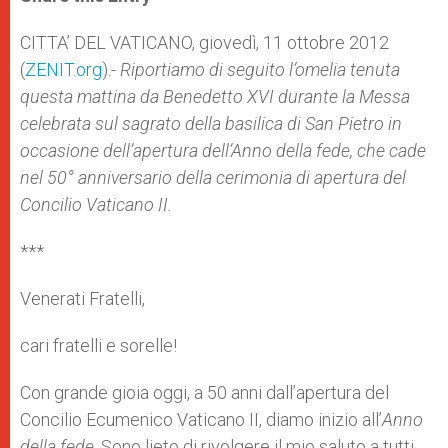
s
e
b
t
e
A
n
o
e
p
g
o
r
CITTA’ DEL VATICANO, giovedì, 11 ottobre 2012
p
e
k
(
ZENIT.org
r
).-
Riportiamo di seguito l’omelia tenuta
questa mattina da Benedetto XVI durante la Messa
celebrata sul sagrato della basilica di San Pietro
in
occasione dell’apertura dell’Anno della fede, che cade
nel 50° anniversario della cerimonia di apertura del
Concilio Vaticano II.
***
Venerati Fratelli,
cari fratelli e sorelle!
Con grande gioia oggi, a 50 anni dall’apertura del
Concilio Ecumenico Vaticano II, diamo inizio all’
Anno
della fede
. Sono lieto di rivolgere il mio saluto a tutti