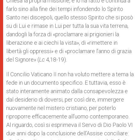
Chiesa la propria missione, e lo ha fatto e continua a
farlo sino alla fine dei tempi infondendo lo Spirito
Santo nei discepoli, quello stesso Spirito che si posò
su di Lui e rimase in Lui per tutta la sua vita terrena,
dandogli la forza di «proclamare ai prigionieri la
liberazione e ai ciechi la vista», di «rimettere in
libertà gli oppressi» e di «proclamare l’anno di grazia
del Signore» (
Lc
4,18-19).
Il Concilio Vaticano II non ha voluto mettere a tema la
fede in un documento specifico. E tuttavia, esso è
stato interamente animato dalla consapevolezza e
dal desiderio di doversi, per così dire, immergere
nuovamente nel mistero cristiano, per poterlo
riproporre efficacemente all’uomo contemporaneo.
Al riguardo, così si esprimeva il Servo di Dio Paolo VI
due anni dopo la conclusione dell’Assise conciliare: