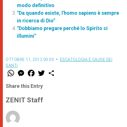
modo definitivo
"Da quando esiste, l'homo sapiens è sempre
in ricerca di Dio"
"Dobbiamo pregare perché lo Spirito ci
illumini"
OTTOBRE 11, 2012 00:00
ESCATOLOGIA E CAUSE DEI
SANTI
W
M
F
T
S
h
e
a
w
h
a
s
c
i
a
t
s
e
t
r
Share this Entry
s
e
b
t
e
A
n
o
e
p
g
o
r
ZENIT Staff
p
e
k
r