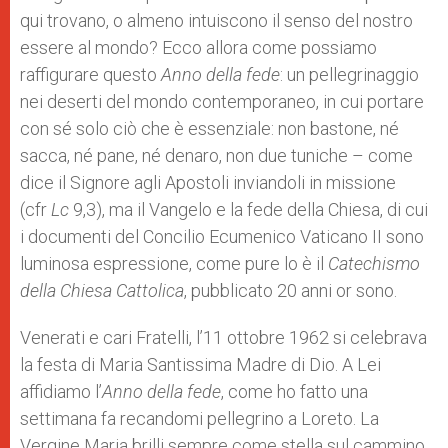
qui trovano, o almeno intuiscono il senso del nostro
essere al mondo? Ecco allora come possiamo
raffigurare questo
Anno della fede
: un pellegrinaggio
nei deserti del mondo contemporaneo, in cui portare
con sé solo ciò che è essenziale: non bastone, né
sacca, né pane, né denaro, non due tuniche – come
dice il Signore agli Apostoli inviandoli in missione
(cfr
Lc
9,3), ma il Vangelo e la fede della Chiesa, di cui
i documenti del Concilio Ecumenico Vaticano II sono
luminosa espressione, come pure lo è il
Catechismo
della Chiesa Cattolica
, pubblicato 20 anni or sono.
Venerati e cari Fratelli, l’11 ottobre 1962 si celebrava
la festa di Maria Santissima Madre di Dio. A Lei
affidiamo l’
Anno della fede
, come ho fatto una
settimana fa recandomi pellegrino a Loreto. La
Vergine Maria brilli sempre come stella sul cammino