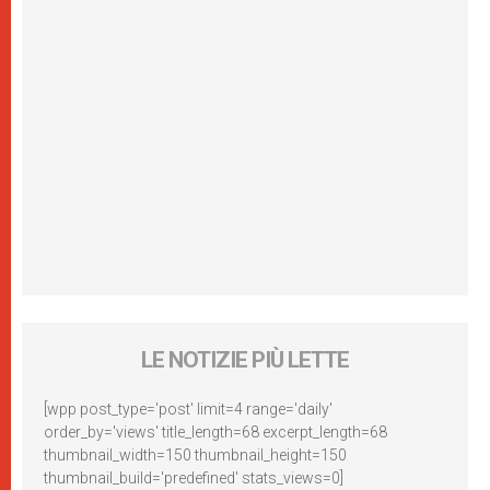
LE NOTIZIE PIÙ LETTE
[wpp post_type='post' limit=4 range='daily'
order_by='views' title_length=68 excerpt_length=68
thumbnail_width=150 thumbnail_height=150
thumbnail_build='predefined' stats_views=0]