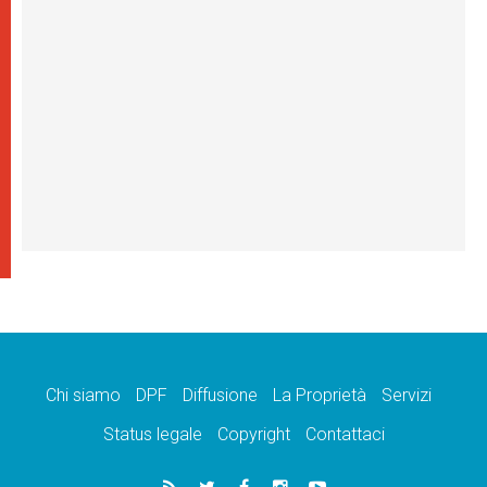
Chi siamo
DPF
Diffusione
La Proprietà
Servizi
Status legale
Copyright
Contattaci