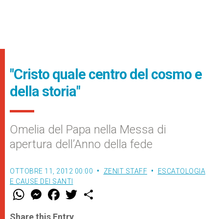
"Cristo quale centro del cosmo e
della storia"
Omelia del Papa nella Messa di
apertura dell’Anno della fede
OTTOBRE 11, 2012 00:00
ZENIT STAFF
ESCATOLOGIA
E CAUSE DEI SANTI
W
M
F
T
S
h
e
a
w
h
a
s
c
i
a
t
s
e
t
r
Share this Entry