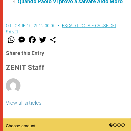
Quando Paolo VI provò a salvare Aldo Moro
OTTOBRE 10, 2012 00:00
ESCATOLOGIA E CAUSE DEI
SANTI
W
M
F
T
S
h
e
a
w
h
a
s
c
i
a
t
s
e
t
r
Share this Entry
s
e
b
t
e
A
n
o
e
p
g
o
r
ZENIT Staff
p
e
k
r
View all articles