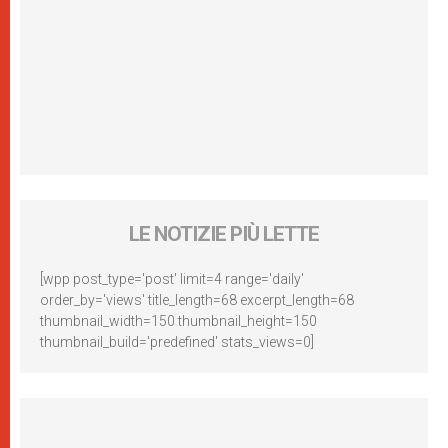
LE NOTIZIE PIÙ LETTE
[wpp post_type='post' limit=4 range='daily'
order_by='views' title_length=68 excerpt_length=68
thumbnail_width=150 thumbnail_height=150
thumbnail_build='predefined' stats_views=0]