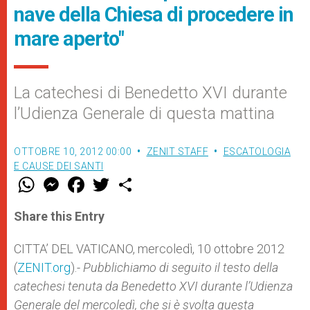
nave della Chiesa di procedere in
mare aperto"
La catechesi di Benedetto XVI durante
l’Udienza Generale di questa mattina
OTTOBRE 10, 2012 00:00
ZENIT STAFF
ESCATOLOGIA
E CAUSE DEI SANTI
W
M
F
T
S
h
e
a
w
h
a
s
c
i
a
t
s
e
t
r
Share this Entry
s
e
b
t
e
A
n
o
e
p
g
o
r
CITTA’ DEL VATICANO, mercoledì, 10 ottobre 2012
p
e
k
(
ZENIT.org
r
).-
Pubblichiamo di seguito il testo della
catechesi tenuta da Benedetto XVI durante l’Udienza
Generale del mercoledì, che si è svolta questa