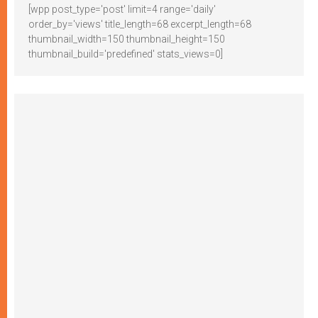
[wpp post_type='post' limit=4 range='daily'
order_by='views' title_length=68 excerpt_length=68
thumbnail_width=150 thumbnail_height=150
thumbnail_build='predefined' stats_views=0]