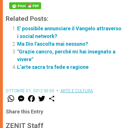
Related Posts:
E' possibile annunciare il Vangelo attraverso
i social network?
Ma Dio l'ascolta mai nessuno?
"Grazie cancro, perché mi hai insegnato a
vivere"
L’arte sacra tra fede e ragione
OTTOBRE 01, 2012 00:00
ARTE E CULTURA
W
M
F
T
S
h
e
a
w
h
a
s
c
i
a
t
s
e
t
r
Share this Entry
s
e
b
t
e
A
n
o
e
p
g
o
r
ZENIT Staff