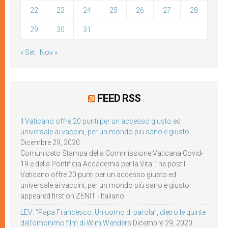
22
23
24
25
26
27
28
29
30
31
« Set
Nov »
FEED RSS
Il Vaticano offre 20 punti per un accesso giusto ed
universale ai vaccini, per un mondo più sano e giusto
Dicembre 29, 2020
Comunicato Stampa della Commissione Vaticana Covid-
19 e della Pontificia Accademia per la Vita The post Il
Vaticano offre 20 punti per un accesso giusto ed
universale ai vaccini, per un mondo più sano e giusto
appeared first on ZENIT - Italiano.
LEV: “Papa Francesco. Un uomo di parola”, dietro le quinte
dell’omonimo film di Wim Wenders
Dicembre 29, 2020