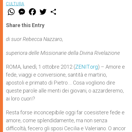
CULTURA
W
M
F
T
S
h
e
a
w
h
a
s
c
i
a
t
s
e
t
r
Share this Entry
s
e
b
t
e
A
n
o
e
p
g
o
r
di suor Rebecca Nazzaro,
p
e
k
r
superiora delle Missionarie della Divina Rivelazione
ROMA, lunedì, 1 ottobre 2012 (
ZENIT.org
) – Amore e
fede, viaggi e conversione, santità e martirio,
apostoli e primato di Pietro…. Cosa vogliono dire
queste parole alle menti dei giovani, o azzarderemo,
ai loro cuori?
Resta forse inconcepibile oggi far coesistere fede e
amore, come splendidamente, ma non senza
difficoltà, fecero gli sposi Cecilia e Valeriano. O ancor