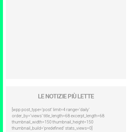
LE NOTIZIE PIÙ LETTE
[wpp post_type='post' limit=4 range='daily'
order_by='views' title_length=68 excerpt_length=68
thumbnail_width=150 thumbnail_height=150
thumbnail_build='predefined' stats_views=0]