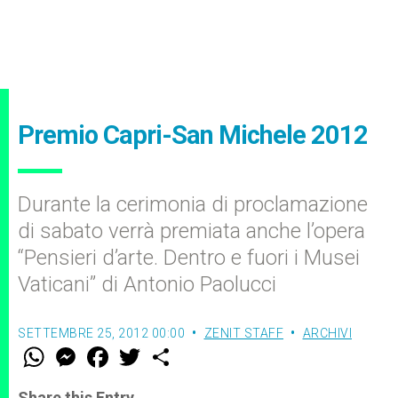
Premio Capri-San Michele 2012
Durante la cerimonia di proclamazione
di sabato verrà premiata anche l’opera
“Pensieri d’arte. Dentro e fuori i Musei
Vaticani” di Antonio Paolucci
SETTEMBRE 25, 2012 00:00
ZENIT STAFF
ARCHIVI
W
M
F
T
S
h
e
a
w
h
a
s
c
i
a
t
s
e
t
r
Share this Entry