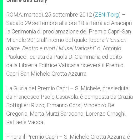
s
e
b
t
e
A
n
o
e
p
g
o
r
ROMA, martedì, 25 settembre 2012 (
ZENIT.org
) –
p
e
k
Sabato 29 settembre alle ore 18 si terrà ad Anacapri
r
la Cerimonia di proclamazione del Premio Capri-San
Michele 2012 all’interno del quale l’opera “
Pensieri
d’arte. Dentro e fuori i Musei Vaticani
” di Antonio
Paolucci, curata da Paola Di Giammaria ed edito
dalla Libreria Editrice Vaticana riceverà il Premio
Capri-San Michele Grotta Azzurra.
La Giuria del Premio Capri – S. Michele, presieduta
da Francesco Paolo Casavola, è composta da Grazia
Bottiglieri Rizzo, Ermanno Corsi, Vincenzo De
Gregorio, Marta Murzi Saraceno, Lorenzo Ornaghi,
Raffaele Vacca.
Finora il Premio Capri – S. Michele Grotta Azzurra è