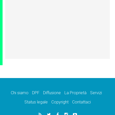
Chi siamo
DPF
Diffusione
La Proprietà
Servizi
Status legale
Copyright
Contattaci