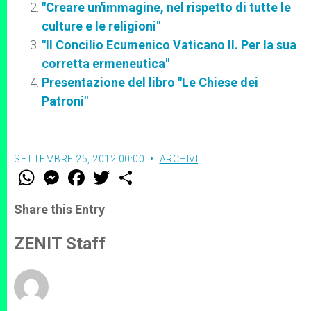
"Creare un'immagine, nel rispetto di tutte le
culture e le religioni"
"Il Concilio Ecumenico Vaticano II. Per la sua
corretta ermeneutica"
Presentazione del libro "Le Chiese dei
Patroni"
SETTEMBRE 25, 2012 00:00
ARCHIVI
W
M
F
T
S
h
e
a
w
h
a
s
c
i
a
t
s
e
t
r
Share this Entry
s
e
b
t
e
A
n
o
e
p
g
o
r
ZENIT Staff
p
e
k
r