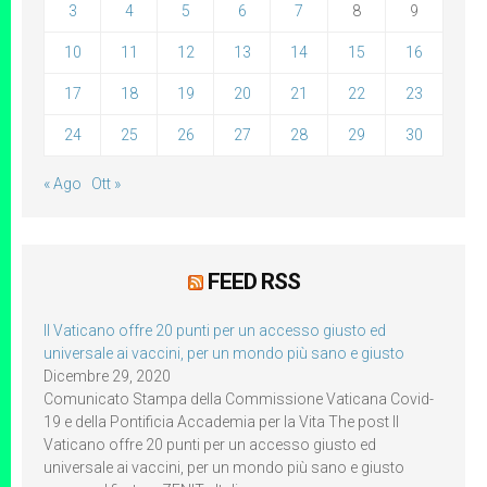
3
4
5
6
7
8
9
10
11
12
13
14
15
16
17
18
19
20
21
22
23
24
25
26
27
28
29
30
« Ago
Ott »
FEED RSS
Il Vaticano offre 20 punti per un accesso giusto ed
universale ai vaccini, per un mondo più sano e giusto
Dicembre 29, 2020
Comunicato Stampa della Commissione Vaticana Covid-
19 e della Pontificia Accademia per la Vita The post Il
Vaticano offre 20 punti per un accesso giusto ed
universale ai vaccini, per un mondo più sano e giusto