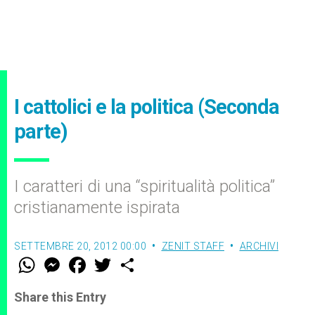
I cattolici e la politica (Seconda
parte)
I caratteri di una “spiritualità politica”
cristianamente ispirata
SETTEMBRE 20, 2012 00:00
ZENIT STAFF
ARCHIVI
W
M
F
T
S
h
e
a
w
h
a
s
c
i
a
t
s
e
t
r
Share this Entry
s
e
b
t
e