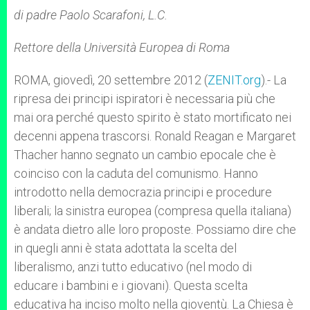
A
n
o
e
p
g
o
r
di padre Paolo Scarafoni, L.C.
p
e
k
r
Rettore della Università Europea di Roma
ROMA, giovedì, 20 settembre 2012 (
ZENIT.org
).- La
ripresa dei principi ispiratori è necessaria più che
mai ora perché questo spirito è stato mortificato nei
decenni appena trascorsi. Ronald Reagan e Margaret
Thacher hanno segnato un cambio epocale che è
coinciso con la caduta del comunismo. Hanno
introdotto nella democrazia principi e procedure
liberali; la sinistra europea (compresa quella italiana)
è andata dietro alle loro proposte. Possiamo dire che
in quegli anni è stata adottata la scelta del
liberalismo, anzi tutto educativo (nel modo di
educare i bambini e i giovani). Questa scelta
educativa ha inciso molto nella gioventù. La Chiesa è