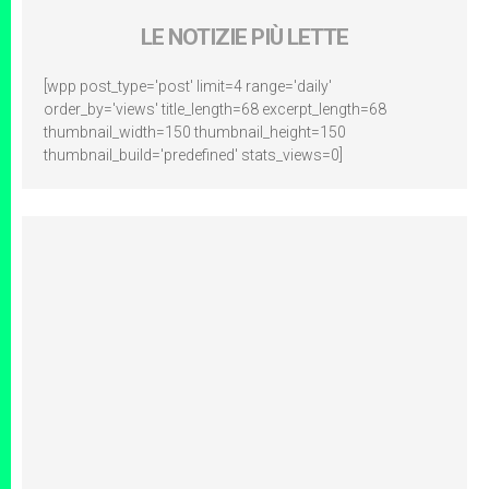
LE NOTIZIE PIÙ LETTE
[wpp post_type='post' limit=4 range='daily'
order_by='views' title_length=68 excerpt_length=68
thumbnail_width=150 thumbnail_height=150
thumbnail_build='predefined' stats_views=0]