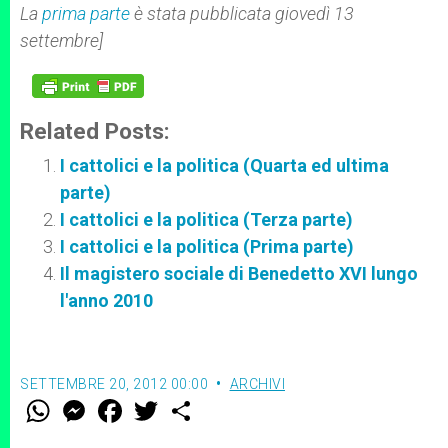
La
prima parte
è stata pubblicata giovedì 13
settembre]
Related Posts:
I cattolici e la politica (Quarta ed ultima
parte)
I cattolici e la politica (Terza parte)
I cattolici e la politica (Prima parte)
Il magistero sociale di Benedetto XVI lungo
l'anno 2010
SETTEMBRE 20, 2012 00:00
ARCHIVI
W
M
F
T
S
h
e
a
w
h
a
s
c
i
a