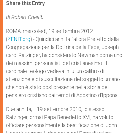
t
s
e
t
r
Share this Entry
s
e
b
t
e
A
n
o
e
p
g
o
r
di Robert Cheaib
p
e
k
r
ROMA, mercoledì, 19 settembre 2012
(
ZENIT.org
).- Quindici anni fa l’allora Prefetto della
Congregazione per la Dottrina della Fede, Joseph
card. Ratzinger, ha considerato Newman come uno
dei massimi personalisti del cristianesimo. Il
cardinale teologo vedeva in lui un calibro di
attenzione e di auscultazione del soggetto umano
che non è stato così presente nella storia del
pensiero cristiano dai tempi di Agostino d’Ippona.
Due anni fa, il 19 settembre 2010, lo stesso
Ratzinger, ormai Papa Benedetto XVI, ha voluto
officiare personalmente la beatificazione di John