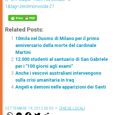
1&tag=zenilmonvisda-21
Related Posts:
10mila nel Duomo di Milano per il primo
anniversario della morte del cardinale
Martini
12.000 studenti al santuario di San Gabriele
per i "100 giorni agli esami"
Anche i vescovi australiani intervengono
sulla crisi umanitaria in Iraq
Angeli e demoni nelle apparizioni dei Santi
SETTEMBRE 19, 2012 00:00
CHIESE LOCALI
W
M
F
T
S