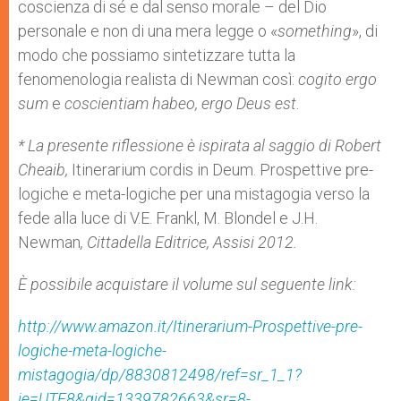
coscienza di sé e dal senso morale – del Dio
personale e non di una mera legge o «
something
», di
modo che possiamo sintetizzare tutta la
fenomenologia realista di Newman così:
cogito ergo
sum
e
coscientiam habeo, ergo Deus est
.
* La presente riflessione è ispirata al saggio di Robert
Cheaib,
Itinerarium cordis in Deum. Prospettive pre-
logiche e meta-logiche per una mistagogia verso la
fede alla luce di V.E. Frankl, M. Blondel e J.H.
Newman
, Cittadella Editrice, Assisi 2012.
È possibile acquistare il volume sul seguente link:
http://www.amazon.it/Itinerarium-Prospettive-pre-
logiche-meta-logiche-
mistagogia/dp/8830812498/ref=sr_1_1?
ie=UTF8&qid=1339782663&sr=8-