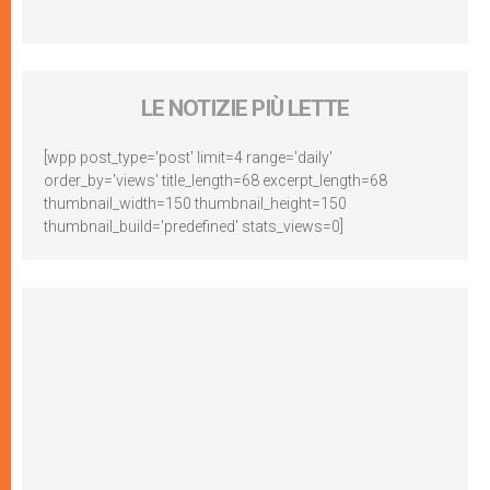
LE NOTIZIE PIÙ LETTE
[wpp post_type='post' limit=4 range='daily'
order_by='views' title_length=68 excerpt_length=68
thumbnail_width=150 thumbnail_height=150
thumbnail_build='predefined' stats_views=0]