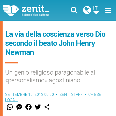
IT
La via della coscienza verso Dio
secondo il beato John Henry
Newman
Un genio religioso paragonabile al
«personalismo» agostiniano
SETTEMBRE 19, 2012 00:00
ZENIT STAFF
CHIESE
LOCALI
W
M
F
T
S
h
e
a
w
h
a
s
c
i
a