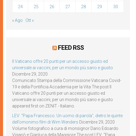
24
25
26
27
28
29
30
« Ago
Ott »
FEED RSS
Il Vaticano offre 20 punti per un accesso giusto ed
universale ai vaccini, per un mondo più sano e giusto
Dicembre 29, 2020
Comunicato Stampa della Commissione Vaticana Covid-
19 e della Pontificia Accademia per la Vita The post Il
Vaticano offre 20 punti per un accesso giusto ed
universale ai vaccini, per un mondo più sano e giusto
appeared first on ZENIT - Italiano.
LEV: “Papa Francesco. Un uomo di parola”, dietro le quinte
dell’omonimo film di Wim Wenders
Dicembre 29, 2020
Volume fotografico a cura di monsignor Dario Edoardo
Viganò e Gianluca della Maggiore The post LEV: “Papa