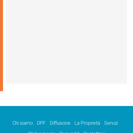
Chi siamo
DPF
Diffusione
La Proprietà
Servizi