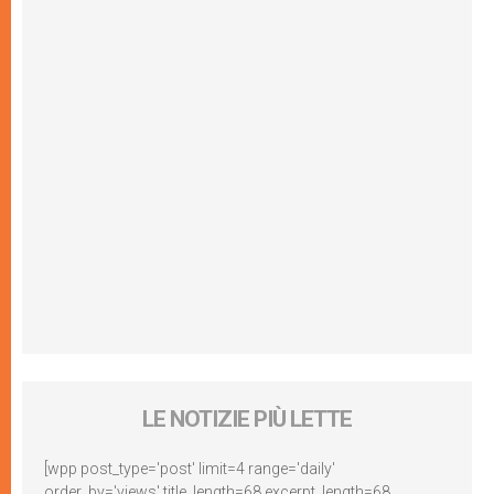
LE NOTIZIE PIÙ LETTE
[wpp post_type='post' limit=4 range='daily'
order_by='views' title_length=68 excerpt_length=68