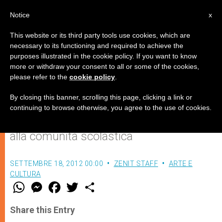
IT
Notice
x
This website or its third party tools use cookies, which are
necessary to its functioning and required to achieve the
purposes illustrated in the cookie policy. If you want to know
"Occorre un patto tra famiglie,
more or withdraw your consent to all or some of the cookies,
please refer to the
cookie policy
.
alunni e formazioni sociali"
By closing this banner, scrolling this page, clicking a link or
continuing to browse otherwise, you agree to the use of cookies.
Lettera del vescovo di Città di Castello
alla comunità scolastica
SETTEMBRE 18, 2012 00:00
ZENIT STAFF
ARTE E
CULTURA
W
M
F
T
S
h
e
a
w
h
a
s
c
i
a
t
s
e
t
r
Share this Entry
s
e
b
t
e