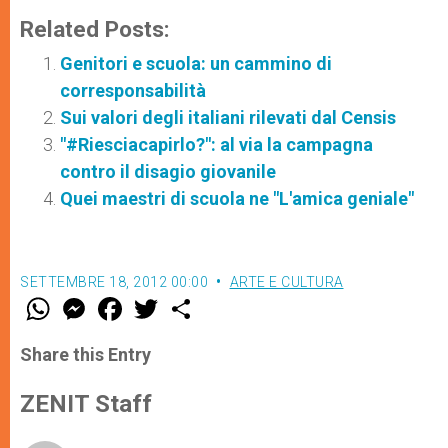
Related Posts:
Genitori e scuola: un cammino di
corresponsabilità
Sui valori degli italiani rilevati dal Censis
"#Riesciacapirlo?": al via la campagna
contro il disagio giovanile
Quei maestri di scuola ne "L'amica geniale"
SETTEMBRE 18, 2012 00:00
ARTE E CULTURA
W
M
F
T
S
h
e
a
w
h
a
s
c
i
a
t
s
e
t
r
Share this Entry
s
e
b
t
e
A
n
o
e
p
g
o
r
ZENIT Staff
p
e
k
r