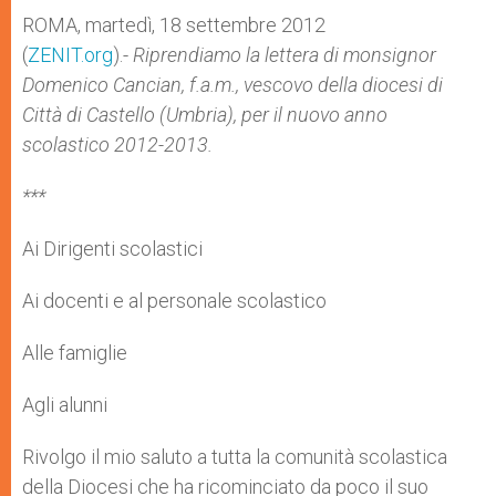
A
n
o
e
p
g
o
r
ROMA, martedì, 18 settembre 2012
p
e
k
(
ZENIT.org
r
).-
Riprendiamo la lettera di monsignor
Domenico Cancian, f.a.m., vescovo della diocesi di
Città di Castello (Umbria)
, per il nuovo anno
scolastico 2012-2013.
***
Ai Dirigenti scolastici
Ai docenti e al personale scolastico
Alle famiglie
Agli alunni
Rivolgo il mio saluto a tutta la comunità scolastica
della Diocesi che ha ricominciato da poco il suo