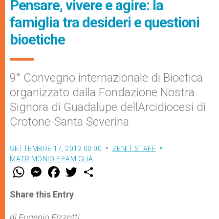
Pensare, vivere e agire: la
famiglia tra desideri e questioni
bioetiche
9° Convegno internazionale di Bioetica
organizzato dalla Fondazione Nostra
Signora di Guadalupe dellArcidiocesi di
Crotone-Santa Severina
SETTEMBRE 17, 2012 00:00
ZENIT STAFF
MATRIMONIO E FAMIGLIA
W
M
F
T
S
h
e
a
w
h
a
s
c
i
a
t
s
e
t
r
Share this Entry
s
e
b
t
e
A
n
o
e
p
g
o
r
di Eugenio Fizzotti