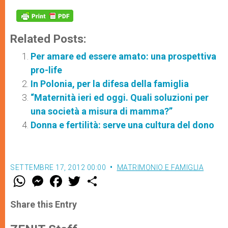
Related Posts:
Per amare ed essere amato: una prospettiva
pro-life
In Polonia, per la difesa della famiglia
“Maternità ieri ed oggi. Quali soluzioni per
una società a misura di mamma?”
Donna e fertilità: serve una cultura del dono
SETTEMBRE 17, 2012 00:00
MATRIMONIO E FAMIGLIA
W
M
F
T
S
h
e
a
w
h
a
s
c
i
a
t
s
e
t
r
Share this Entry
s
e
b
t
e
A
n
o
e
p
g
o
r