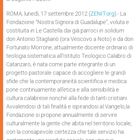
p
e
k
r
ROMA, lunedì, 17 settembre 2012 (
ZENIT.org
).- La
Fondazione “Nostra Signora di Guadalupe”, voluta e
costituita in Le Castella dai già parroci
in solidum
don Antonio Staglianò (ora Vescovo a Noto) e da don
Fortunato Morrone, attualmente docente ordinario di
teologia sistematica all’Istituto Teologico Calabro di
Catanzaro, è nata come parte integrante di un
progetto pastorale capace di accogliere le grandi
sfide che la contemporaneità scientifica e medica
pone continuamente all’etica e alla sensibilità e
cultura calabrese nonché alla fede di tanti cristiani.
Avvalendosi di tali finalità e ispirandosi al Vangelo,la
Fondazione si propone annualmente di servire
culturalmente la gente che abita nel territorio locale,
con la consapevole certezza che tale servizio ha