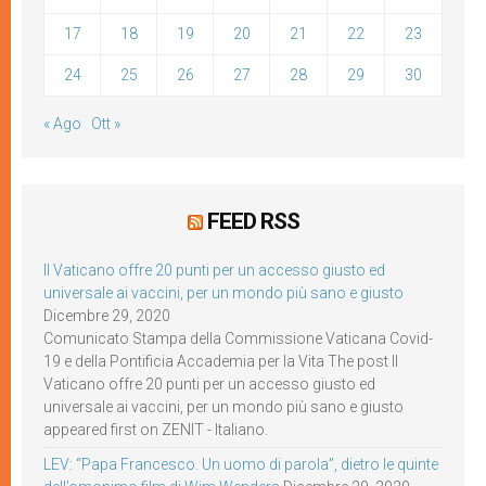
17
18
19
20
21
22
23
24
25
26
27
28
29
30
« Ago
Ott »
FEED RSS
Il Vaticano offre 20 punti per un accesso giusto ed
universale ai vaccini, per un mondo più sano e giusto
Dicembre 29, 2020
Comunicato Stampa della Commissione Vaticana Covid-
19 e della Pontificia Accademia per la Vita The post Il
Vaticano offre 20 punti per un accesso giusto ed
universale ai vaccini, per un mondo più sano e giusto
appeared first on ZENIT - Italiano.
LEV: “Papa Francesco. Un uomo di parola”, dietro le quinte