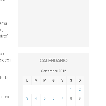
stema
o,
trofi
o o
iccoli
CALENDARIO
Settembre 2012
tutta
L
M
M
G
V
S
D
1
2
ni che
3
4
5
6
7
8
9