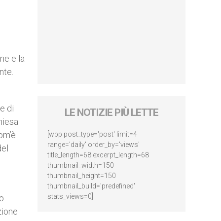
ne e la
nte.
e di
LE NOTIZIE PIÙ LETTE
hiesa
com’è
[wpp post_type='post' limit=4
range='daily' order_by='views'
del
title_length=68 excerpt_length=68
thumbnail_width=150
thumbnail_height=150
thumbnail_build='predefined'
stats_views=0]
so
zione