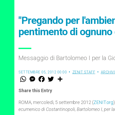
"Pregando per l'ambien
pentimento di ognuno d
Messaggio di Bartolomeo I per la Gio
SETTEMBRE 05, 2012 00:00
ZENIT STAFF
ARCHIVI
W
M
F
T
S
h
e
a
w
h
a
s
c
i
a
t
s
e
t
r
Share this Entry
s
e
b
t
e
A
n
o
e
p
g
o
r
ROMA, mercoledì, 5 settembre 2012 (
ZENIT.org
)
p
e
k
ecumenico di Costantinopoli, Bartolomeo I, per la
r