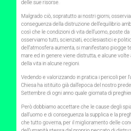
delle sue risorse.
Malgrado ciò, sopratutto ai nostri giorni, osservi
conseguenza della distruzione dell’equilibrio amb
così che le condizioni di vita dell’uomo, poste da 
osserviamo tutti, scienziati, ecclesiastici e polit
dell’atmosfera aumenta, si manifestano piogge ter
mare ed in genere viene distrutta, e alcune volte
della vita in alcune regioni.
Vedendo e valorizzando in pratica i pericoli per 
Chiesa ha istituito già dall’epoca del nostro pred
Settembre di ogni anno quale giornata di preghiera
Però dobbiamo accettare che le cause degli sp
dall’uomo e di conseguenza la supplica e la preghie
che tutto governa, per il miglioramento delle con
dell’umanità stessa dal proprio peccato di distruz