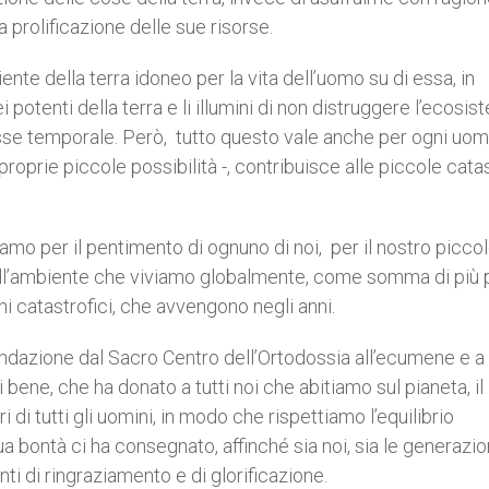
 prolificazione delle sue risorse.
te della terra idoneo per la vita dell’uomo su di essa, in
otenti della terra e li illumini di non distruggere l’ecosi
resse temporale. Però, tutto questo vale anche per ogni uom
oprie piccole possibilità -, contribuisce alle piccole catas
mo per il pentimento di ognuno di noi, per il nostro piccol
dell’ambiente che viviamo globalmente, come somma di più p
i catastrofici, che avvengono negli anni.
dazione dal Sacro Centro dell’Ortodossia all’ecumene e a 
 bene, che ha donato a tutti noi che abitiamo sul pianeta, il
i di tutti gli uomini, in modo che rispettiamo l’equilibrio
a bontà ci ha consegnato, affinché sia noi, sia le generazio
i di ringraziamento e di glorificazione.