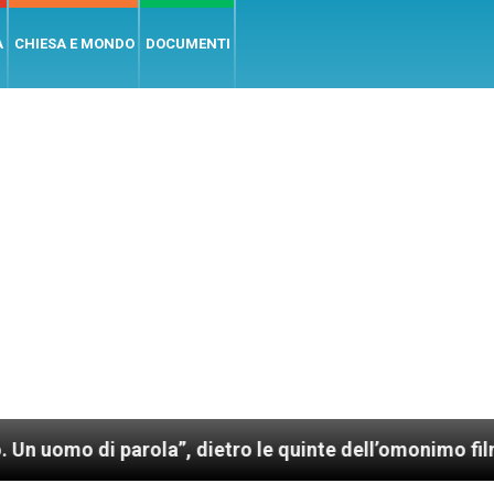
A
CHIESA E MONDO
DOCUMENTI
parola”, dietro le quinte dell’omonimo film di Wim We