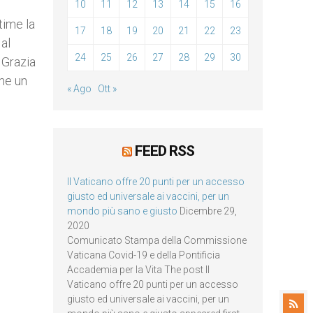
10
11
12
13
14
15
16
time la
17
18
19
20
21
22
23
al
24
25
26
27
28
29
30
 Grazia
ome un
« Ago
Ott »
FEED RSS
Il Vaticano offre 20 punti per un accesso
giusto ed universale ai vaccini, per un
mondo più sano e giusto
Dicembre 29,
2020
Comunicato Stampa della Commissione
Vaticana Covid-19 e della Pontificia
Accademia per la Vita The post Il
Vaticano offre 20 punti per un accesso
giusto ed universale ai vaccini, per un