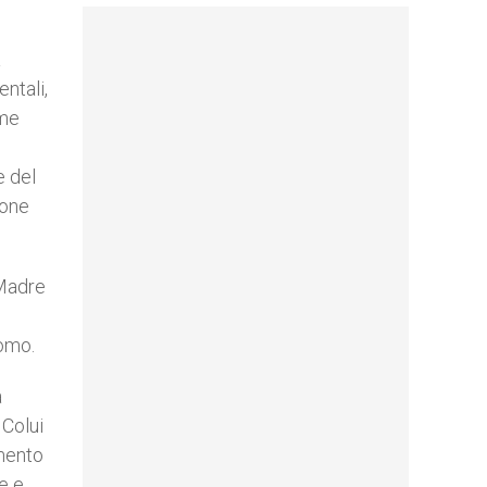
a
ntali,
ome
e del
ione
 Madre
uomo.
a
 Colui
imento
e e