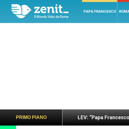
PAPA FRANCESCO
ROM
ano e giusto
LEV: “Papa Francesco. Un uomo di 
PRIMO PIANO