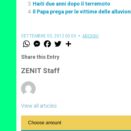
Haiti due anni dopo il terremoto
Il Papa prega per le vittime delle alluvioni
SETTEMBRE 05, 2012 00:00
ARCHIVI
W
M
F
T
S
h
e
a
w
h
a
s
c
i
a
t
s
e
t
r
Share this Entry
s
e
b
t
e
A
n
o
e
p
g
o
r
ZENIT Staff
p
e
k
r
View all articles