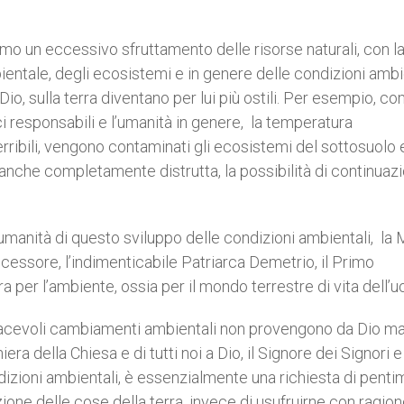
amo un eccessivo sfruttamento delle risorse naturali, con l
ientale, degli ecosistemi e in genere delle condizioni ambie
Dio, sulla terra diventano per lui più ostili. Per esempio, c
ici responsabili e l’umanità in genere, la temperatura
ribili, vengono contaminati gli ecosistemi del sottosuolo 
 anche completamente distrutta, la possibilità di continuaz
l’umanità di questo sviluppo delle condizioni ambientali, la
ecessore, l’indimenticabile Patriarca Demetrio, il Primo
 per l’ambiente, ossia per il mondo terrestre di vita dell’
iacevoli cambiamenti ambientali non provengono da Dio m
ra della Chiesa e di tutti noi a Dio, il Signore dei Signori e
dizioni ambientali, è essenzialmente una richiesta di pent
ione delle cose della terra, invece di usufruirne con ragion