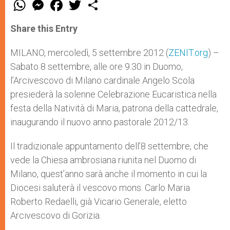
W
M
F
T
S
h
e
a
w
h
a
s
c
i
a
t
s
e
t
r
Share this Entry
s
e
b
t
e
A
n
o
e
p
g
o
r
MILANO, mercoledì, 5 settembre 2012 (
ZENIT.org
) –
p
e
k
Sabato 8 settembre, alle ore 9.30 in Duomo,
r
l’Arcivescovo di Milano cardinale Angelo Scola
presiederà la solenne Celebrazione Eucaristica nella
festa della Natività di Maria, patrona della cattedrale,
inaugurando il nuovo anno pastorale 2012/13.
Il tradizionale appuntamento dell’8 settembre, che
vede la Chiesa ambrosiana riunita nel Duomo di
Milano, quest’anno sarà anche il momento in cui la
Diocesi saluterà il vescovo mons. Carlo Maria
Roberto Redaelli, già Vicario Generale, eletto
Arcivescovo di Gorizia.