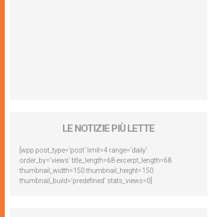
LE NOTIZIE PIÙ LETTE
[wpp post_type='post' limit=4 range='daily'
order_by='views' title_length=68 excerpt_length=68
thumbnail_width=150 thumbnail_height=150
thumbnail_build='predefined' stats_views=0]