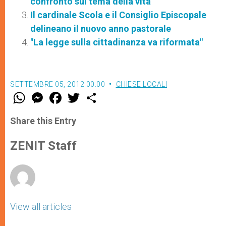
confronto sul tema della vita
Il cardinale Scola e il Consiglio Episcopale
delineano il nuovo anno pastorale
"La legge sulla cittadinanza va riformata"
SETTEMBRE 05, 2012 00:00
CHIESE LOCALI
W
M
F
T
S
h
e
a
w
h
a
s
c
i
a
t
s
e
t
r
Share this Entry
s
e
b
t
e
A
n
o
e
p
g
o
r
ZENIT Staff
p
e
k
r
View all articles