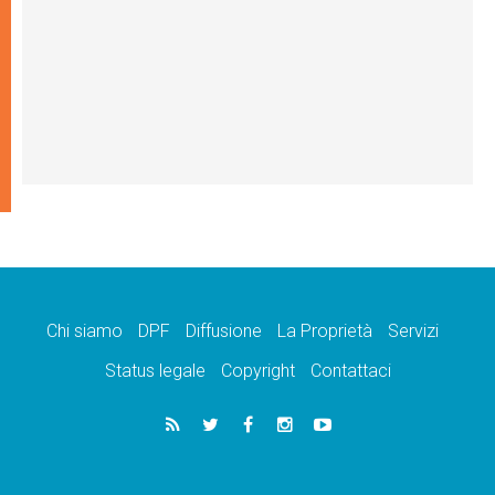
Chi siamo
DPF
Diffusione
La Proprietà
Servizi
Status legale
Copyright
Contattaci