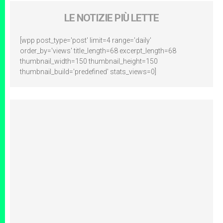
LE NOTIZIE PIÙ LETTE
[wpp post_type='post' limit=4 range='daily'
order_by='views' title_length=68 excerpt_length=68
thumbnail_width=150 thumbnail_height=150
thumbnail_build='predefined' stats_views=0]