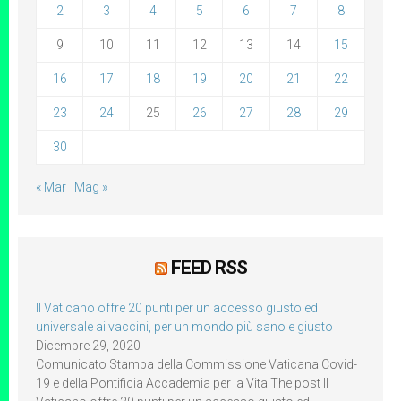
2
3
4
5
6
7
8
9
10
11
12
13
14
15
16
17
18
19
20
21
22
23
24
25
26
27
28
29
30
« Mar
Mag »
FEED RSS
Il Vaticano offre 20 punti per un accesso giusto ed
universale ai vaccini, per un mondo più sano e giusto
Dicembre 29, 2020
Comunicato Stampa della Commissione Vaticana Covid-
19 e della Pontificia Accademia per la Vita The post Il