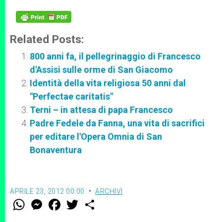
Related Posts:
800 anni fa, il pellegrinaggio di Francesco
d'Assisi sulle orme di San Giacomo
Identità della vita religiosa 50 anni dal
"Perfectae caritatis"
Terni – in attesa di papa Francesco
Padre Fedele da Fanna, una vita di sacrifici
per editare l'Opera Omnia di San
Bonaventura
APRILE 23, 2012 00:00
ARCHIVI
W
M
F
T
S
h
e
a
w
h
a
s
c
i
a