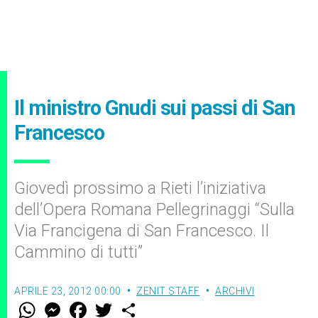
Il ministro Gnudi sui passi di San
Francesco
Giovedì prossimo a Rieti l’iniziativa
dell’Opera Romana Pellegrinaggi “Sulla
Via Francigena di San Francesco. Il
Cammino di tutti”
APRILE 23, 2012 00:00
ZENIT STAFF
ARCHIVI
W
M
F
T
S
h
e
a
w
h