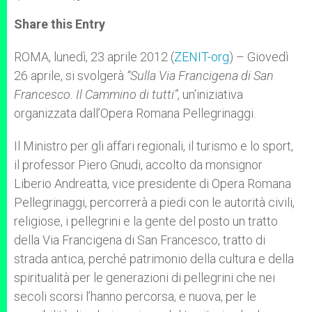
a
s
c
i
a
t
s
e
t
r
Share this Entry
s
e
b
t
e
A
n
o
e
p
g
o
r
ROMA, lunedì, 23 aprile 2012 (
ZENIT-org
) – Giovedì
p
e
k
26 aprile, si svolgerà
r
“Sulla Via Francigena di San
Francesco. Il Cammino di tutti”
, un’iniziativa
organizzata dall’Opera Romana Pellegrinaggi.
Il Ministro per gli affari regionali, il turismo e lo sport,
il professor Piero Gnudi, accolto da monsignor
Liberio Andreatta, vice presidente di Opera Romana
Pellegrinaggi, percorrerà a piedi con le autorità civili,
religiose, i pellegrini e la gente del posto un tratto
della Via Francigena di San Francesco, tratto di
strada antica, perché patrimonio della cultura e della
spiritualità per le generazioni di pellegrini che nei
secoli scorsi l’hanno percorsa, e nuova, per le