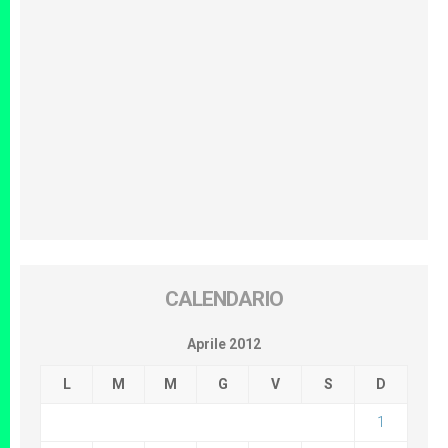
CALENDARIO
Aprile 2012
L
M
M
G
V
S
D
1