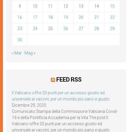
9
10
11
12
13
14
15
16
17
18
19
20
21
22
23
24
25
26
27
28
29
30
« Mar
Mag »
FEED RSS
Il Vaticano offre 20 punti per un accesso giusto ed
universale ai vaccini, per un mondo più sano e giusto
Dicembre 29, 2020
Comunicato Stampa della Commissione Vaticana Covid-
19 e della Pontificia Accademia per la Vita The post Il
Vaticano offre 20 punti per un accesso giusto ed
universale ai vaccini, per un mondo più sano e giusto