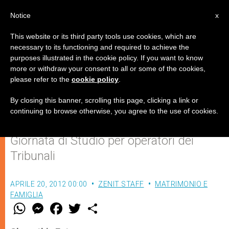
IT
Notice
x
This website or its third party tools use cookies, which are
necessary to its functioning and required to achieve the
purposes illustrated in the cookie policy. If you want to know
L'incapacità alla fedeltà
more or withdraw your consent to all or some of the cookies,
please refer to the
cookie policy
.
coniugale
By closing this banner, scrolling this page, clicking a link or
continuing to browse otherwise, you agree to the use of cookies.
Saluto del rettore della PUL alla
Giornata di Studio per operatori dei
Tribunali
APRILE 20, 2012 00:00
ZENIT STAFF
MATRIMONIO E
FAMIGLIA
W
M
F
T
S
h
e
a
w
h
a
s
c
i
a
t
s
e
t
r