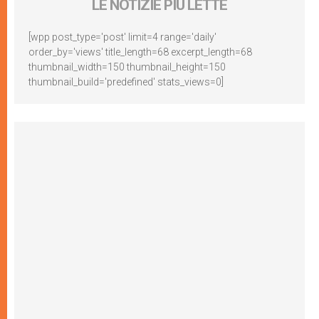
LE NOTIZIE PIÙ LETTE
[wpp post_type='post' limit=4 range='daily'
order_by='views' title_length=68 excerpt_length=68
thumbnail_width=150 thumbnail_height=150
thumbnail_build='predefined' stats_views=0]