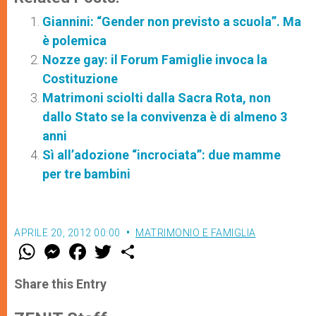
Giannini: “Gender non previsto a scuola”. Ma
è polemica
Nozze gay: il Forum Famiglie invoca la
Costituzione
Matrimoni sciolti dalla Sacra Rota, non
dallo Stato se la convivenza è di almeno 3
anni
Sì all’adozione “incrociata”: due mamme
per tre bambini
APRILE 20, 2012 00:00
MATRIMONIO E FAMIGLIA
W
M
F
T
S
h
e
a
w
h
a
s
c
i
a
t
s
e
t
r
Share this Entry
s
e
b
t
e
A
n
o
e
p
g
o
r