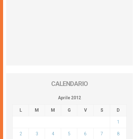
CALENDARIO
Aprile 2012
L
M
M
G
V
S
D
1
2
3
4
5
6
7
8