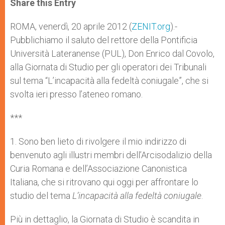
Share this Entry
s
e
b
t
e
A
n
o
e
p
g
o
r
ROMA, venerdì, 20 aprile 2012 (
ZENIT.org
).-
p
e
k
Pubblichiamo il saluto del rettore della Pontificia
r
Università Lateranense (PUL), Don Enrico dal Covolo,
alla Giornata di Studio per gli operatori dei Tribunali
sul tema “L’incapacità alla fedeltà coniugale”, che si
svolta ieri presso l’ateneo romano.
***
1. Sono ben lieto di rivolgere il mio indirizzo di
benvenuto agli illustri membri dell’Arcisodalizio della
Curia Romana e dell’Associazione Canonistica
Italiana, che si ritrovano qui oggi per affrontare lo
studio del tema
L’incapacità alla fedeltà coniugale
.
Più in dettaglio, la Giornata di Studio è scandita in