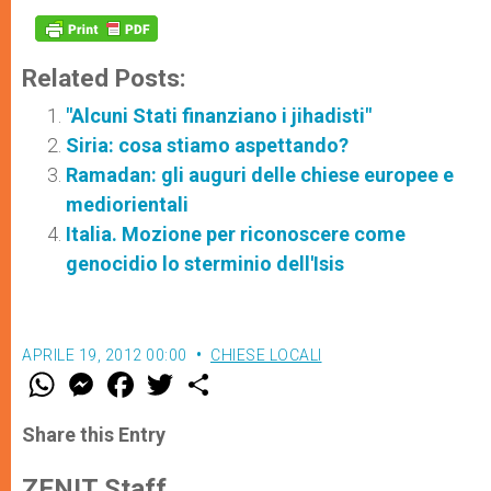
Related Posts:
"Alcuni Stati finanziano i jihadisti"
Siria: cosa stiamo aspettando?
Ramadan: gli auguri delle chiese europee e
mediorientali
Italia. Mozione per riconoscere come
genocidio lo sterminio dell'Isis
APRILE 19, 2012 00:00
CHIESE LOCALI
W
M
F
T
S
h
e
a
w
h
a
s
c
i
a
t
s
e
t
r
Share this Entry
s
e
b
t
e
A
n
o
e
p
g
o
r
ZENIT Staff