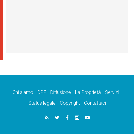
Chi siamo
DPF
Diffusione
La Proprietà
Servizi
Status legale
Copyright
Contattaci