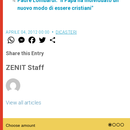
Padre Lombardi: "Il Papa ha individuato un
nuovo modo di essere cristiani"
APRILE 04, 2012 00:00
DICASTERI
W
M
F
T
S
h
e
a
w
h
a
s
c
i
a
t
s
e
t
r
Share this Entry
s
e
b
t
e
A
n
o
e
p
g
o
r
ZENIT Staff
p
e
k
r
View all articles