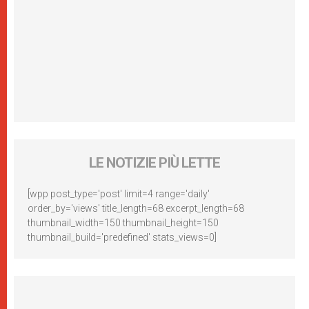
LE NOTIZIE PIÙ LETTE
[wpp post_type='post' limit=4 range='daily'
order_by='views' title_length=68 excerpt_length=68
thumbnail_width=150 thumbnail_height=150
thumbnail_build='predefined' stats_views=0]