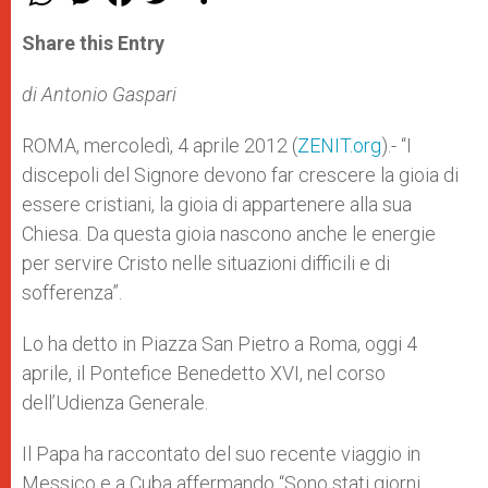
h
e
a
w
h
a
s
c
i
a
t
s
e
t
r
Share this Entry
s
e
b
t
e
A
n
o
e
p
g
o
r
di Antonio Gaspari
p
e
k
r
ROMA, mercoledì, 4 aprile 2012 (
ZENIT.org
).- “I
discepoli del Signore devono far crescere la gioia di
essere cristiani, la gioia di appartenere alla sua
Chiesa. Da questa gioia nascono anche le energie
per servire Cristo nelle situazioni difficili e di
sofferenza”.
Lo ha detto in Piazza San Pietro a Roma, oggi 4
aprile, il Pontefice Benedetto XVI, nel corso
dell’Udienza Generale.
Il Papa ha raccontato del suo recente viaggio in
Messico e a Cuba affermando “Sono stati giorni