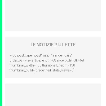
LE NOTIZIE PIÙ LETTE
[wpp post_type='post' limit=4 range='daily'
order_by='views' title_length=68 excerpt_length=68
thumbnail_width=150 thumbnail_height=150
thumbnail_build='predefined' stats_views=0]