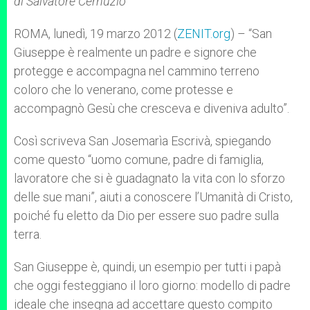
di Salvatore Cernuzio
p
e
k
r
ROMA, lunedì, 19 marzo 2012 (
ZENIT.org
) – “San
Giuseppe è realmente un padre e signore che
protegge e accompagna nel cammino terreno
coloro che lo venerano, come protesse e
accompagnò Gesù che cresceva e diveniva adulto”.
Così scriveva San Josemarìa Escrivà, spiegando
come questo “uomo comune, padre di famiglia,
lavoratore che si è guadagnato la vita con lo sforzo
delle sue mani”, aiuti a conoscere l’Umanità di Cristo,
poiché fu eletto da Dio per essere suo padre sulla
terra.
San Giuseppe è, quindi, un esempio per tutti i papà
che oggi festeggiano il loro giorno: modello di padre
ideale che insegna ad accettare questo compito