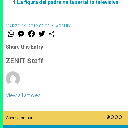
La figura del padre nella serialità televisiva
MARZO 19, 2012 00:00
ARCHIVI
W
M
F
T
S
h
e
a
w
h
a
s
c
i
a
t
s
e
t
r
Share this Entry
s
e
b
t
e
A
n
o
e
p
g
o
r
ZENIT Staff
p
e
k
r
View all articles