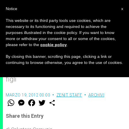
IT
Notice
x
This website or its third party tools use cookies, which are
necessary to its functioning and required to achieve the
purposes illustrated in the cookie policy. If you want to know
Un padre di famiglia è un
more or withdraw your consent to all or some of the cookies,
please refer to the
cookie policy
.
collaboratore di Dio
By closing this banner, scrolling this page, clicking a link or
continuing to browse otherwise, you agree to the use of cookies.
La testimonianza di Paolo, papà di dieci
figli
MARZO 19, 2012 00:00
ZENIT STAFF
ARCHIVI
W
M
F
T
S
h
e
a
w
h
a
s
c
i
a
t
s
e
t
r
Share this Entry
s
e
b
t
e
A
n
o
e
p
g
o
r