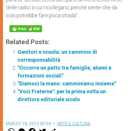
delle radici a cui ricollegarsi, perché sente che da
solo potrebbe fare poca strada”.
Related Posts:
Genitori e scuola: un cammino di
corresponsabilità
"Occorre un patto tra famiglie, alunni e
formazioni sociali"
"Diamoci la mano: camminiamo insieme"
"Voci Fraterne": per la prima volta un
direttore editoriale siculo
MARZO 18, 2012 00:00
ARTE E CULTURA
W
M
F
T
S