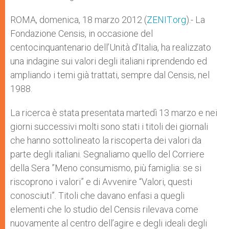
p
e
k
r
ROMA, domenica, 18 marzo 2012 (
ZENIT.org
).- La
Fondazione Censis, in occasione del
centocinquantenario dell’Unità d’Italia, ha realizzato
una indagine sui valori degli italiani riprendendo ed
ampliando i temi già trattati, sempre dal Censis, nel
1988.
La ricerca è stata presentata martedì 13 marzo e nei
giorni successivi molti sono stati i titoli dei giornali
che hanno sottolineato la riscoperta dei valori da
parte degli italiani. Segnaliamo quello del Corriere
della Sera ”Meno consumismo, più famiglia: se si
riscoprono i valori” e di Avvenire “Valori, questi
conosciuti”. Titoli che davano enfasi a quegli
elementi che lo studio del Censis rilevava come
nuovamente al centro dell’agire e degli ideali degli