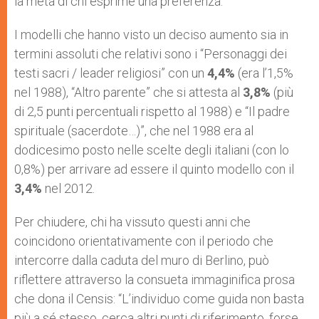
la metà di chi esprime una preferenza.
I modelli che hanno visto un deciso aumento sia in
termini assoluti che relativi sono i “Personaggi dei
testi sacri / leader religiosi” con un
4,4%
(era l’1,5%
nel 1988), “Altro parente” che si attesta al
3,8%
(più
di 2,5 punti percentuali rispetto al 1988) e “Il padre
spirituale (sacerdote…)”, che nel 1988 era al
dodicesimo posto nelle scelte degli italiani (con lo
0,8%) per arrivare ad essere il quinto modello con il
3,4%
nel 2012.
Per chiudere, chi ha vissuto questi anni che
coincidono orientativamente con il periodo che
intercorre dalla caduta del muro di Berlino, può
riflettere attraverso la consueta immaginifica prosa
che dona il Censis: “L’individuo come guida non basta
più a sé stesso, cerca altri punti di riferimento, forse