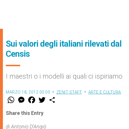
Sui valori degli italiani rilevati dal
Censis
I maestri o i modelli ai quali ci ispiriamo
MARZO 18, 2012 00:00
ZENIT STAFF
ARTE E CULTURA
W
M
F
T
S
h
e
a
w
h
a
s
c
i
a
t
s
e
t
r
Share this Entry
s
e
b
t
e
A
n
o
e
p
g
o
r
di Antonio D’Angiò