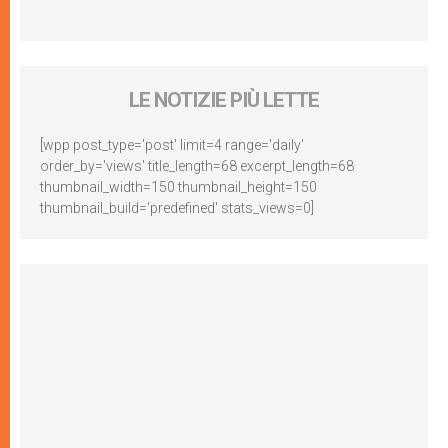
LE NOTIZIE PIÙ LETTE
[wpp post_type='post' limit=4 range='daily'
order_by='views' title_length=68 excerpt_length=68
thumbnail_width=150 thumbnail_height=150
thumbnail_build='predefined' stats_views=0]