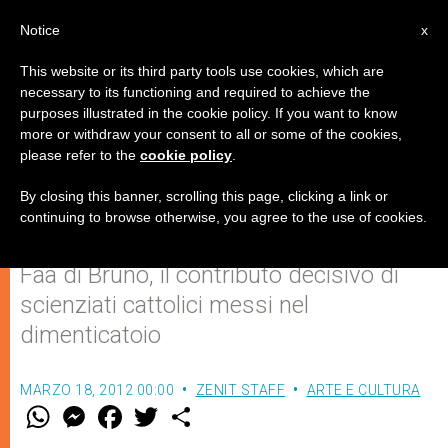
IT
Notice
x
This website or its third party tools use cookies, which are
necessary to its functioning and required to achieve the
purposes illustrated in the cookie policy. If you want to know
Gli scienziati cattolici che hanno
more or withdraw your consent to all or some of the cookies,
please refer to the
cookie policy
.
fatto lItalia
By closing this banner, scrolling this page, clicking a link or
continuing to browse otherwise, you agree to the use of cookies.
Da Alessandro Volta fino a Francesco
Faà di Bruno, il contributo decisivo di
scienziati cattolici messi nel
dimenticatoio
MARZO 18, 2012 00:00
ZENIT STAFF
ARTE E CULTURA
W
M
F
T
S
h
e
a
w
h
a
s
c
i
a