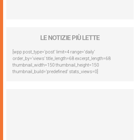
LE NOTIZIE PIÙ LETTE
[wpp post_type='post' limit=4 range='daily'
order_by='views' title_length=68 excerpt_length=68
thumbnail_width=150 thumbnail_height=150
thumbnail_build='predefined' stats_views=0]