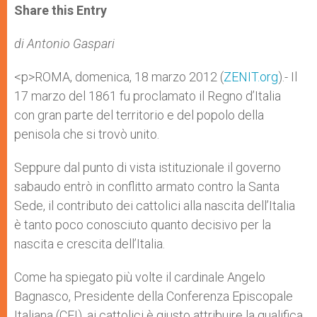
t
s
e
t
r
Share this Entry
s
e
b
t
e
A
n
o
e
p
g
o
r
di Antonio Gaspari
p
e
k
r
<p>ROMA, domenica, 18 marzo 2012 (
ZENIT.org
).- Il
17 marzo del 1861 fu proclamato il Regno d’Italia
con gran parte del territorio e del popolo della
penisola che si trovò unito.
Seppure dal punto di vista istituzionale il governo
sabaudo entrò in conflitto armato contro la Santa
Sede, il contributo dei cattolici alla nascita dell’Italia
è tanto poco conosciuto quanto decisivo per la
nascita e crescita dell’Italia.
Come ha spiegato più volte il cardinale Angelo
Bagnasco, Presidente della Conferenza Episcopale
Italiana (CEI), ai cattolici è giusto attribuire la qualifica