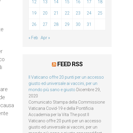
12
13
14
15
16
17
18
19
20
21
22
23
24
25
26
27
28
29
30
31
te
« Feb
Apr »
er
cco
FEED RSS
i
Il Vaticano offre 20 punti per un accesso
giusto ed universale ai vaccini, per un
tare
mondo più sano e giusto
Dicembre 29,
2020
nde
Comunicato Stampa della Commissione
a causa
Vaticana Covid-19 e della Pontificia
ente
Accademia per la Vita The post Il
Vaticano offre 20 punti per un accesso
giusto ed universale ai vaccini, per un