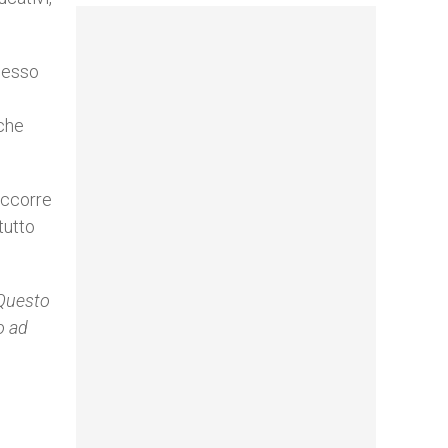
spesso
 che
occorre
tutto
uesto
o ad