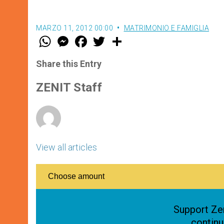
MARZO 11, 2012 00:00
MATRIMONIO E FAMIGLIA
W
M
F
T
S
h
e
a
w
h
a
s
c
i
a
t
s
e
t
r
Share this Entry
s
e
b
t
e
A
n
o
e
p
g
o
r
ZENIT Staff
p
e
k
r
View all articles