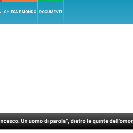
A
CHIESA E MONDO
DOCUMENTI
mo di parola”, dietro le quinte dell’omonimo film di