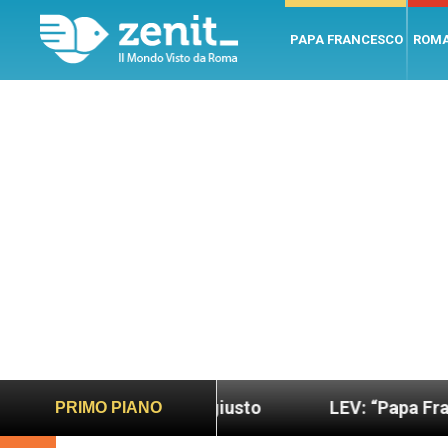
PAPA FRANCESCO
ROM
o più sano e giusto
LEV: “Papa Francesco. Un uo
PRIMO PIANO