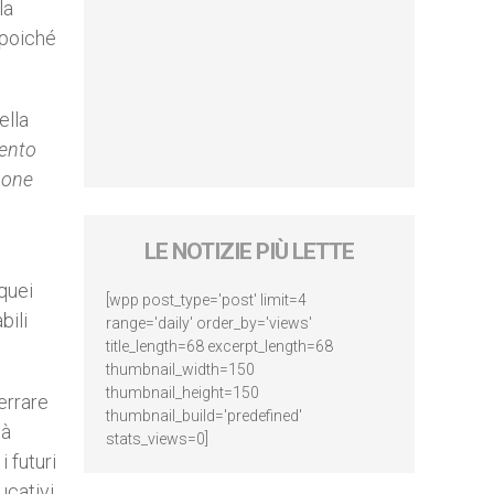
la
 poiché
ella
mento
sone
LE NOTIZIE PIÙ LETTE
quei
[wpp post_type='post' limit=4
bili
range='daily' order_by='views'
title_length=68 excerpt_length=68
thumbnail_width=150
thumbnail_height=150
errare
thumbnail_build='predefined'
tà
stats_views=0]
 futuri
ucativi,