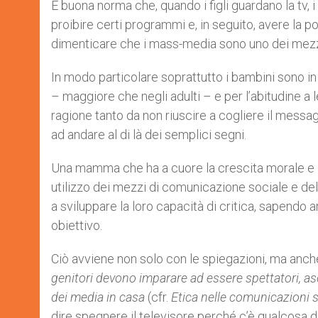
È buona norma che, quando i figli guardano la tv, 
proibire certi programmi e, in seguito, avere la p
dimenticare che i mass-media sono uno dei mezzi
In modo particolare soprattutto i bambini sono in
– maggiore che negli adulti – e per l’abitudine a l
ragione tanto da non riuscire a cogliere il messa
ad andare al di là dei semplici segni.
Una mamma che ha a cuore la crescita morale e inte
utilizzo dei mezzi di comunicazione sociale e dell
a sviluppare la loro capacità di critica, sapendo 
obiettivo.
Ciò avviene non solo con le spiegazioni, ma anc
genitori devono imparare ad essere spettatori, as
dei media in casa
(cfr.
Etica nelle comunicazioni s
dire spegnere il televisore perché c’è qualcosa di