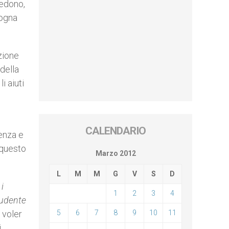
vedono,
sogna
zione
 della
i aiuti
CALENDARIO
ienza e
 questo
Marzo 2012
L
M
M
G
V
S
D
 i
1
2
3
4
rudente
ò voler
5
6
7
8
9
10
11
i