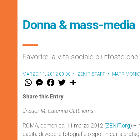
Donna & mass-media
Favorire la vita sociale piuttosto che 
MARZO 11, 2012 00:00
ZENIT STAFF
MATRIMONIO 
W
M
F
T
S
h
e
a
w
h
a
s
c
i
a
t
s
e
t
r
Share this Entry
s
e
b
t
e
A
n
o
e
p
g
o
r
di Suor M. Caterina Gatti icms
p
e
k
r
ROMA, domenica, 11 marzo 2012 (
ZENIT.org
) – 
capita di vedere fotografie o spot in cui la prot