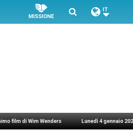
IT
MISSIONE
 Wim Wenders
Lunedì 4 gennaio 2021: Possesso c