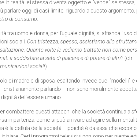
in realtà lei stessa diventa oggetto e “vende” se stessa, 
iù parlare oggi di casi-limite, riguardo a questo argomento,
tto di consumo
.
à tra uomo e donna, per l’uguale dignità, si affianca l’
uso
d
ni sociali.
Con tristezza, spesso, assistiamo allo sfrutta
esaltazione. Quante volte le vediamo trattate non come per
ti a soddisfare la sete di piacere e di potere di altri?
(cfr.
municazioni sociali
).
uolo di madre e di sposa, esaltando invece quei “modelli” e 
 – cristianamente parlando – non sono moralmente accetta
a dignità dell’essere umano.
 per combattere questi attacchi che la società continua a sf
sa in partenza: come si può arrivare ad agire sulla mentali
 è la cellula della società – poiché è da essa che escono i
e iniziare. Certi programmi televisivi non sono per niente ed