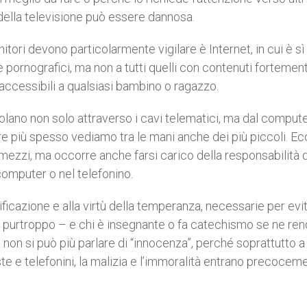
 della televisione può essere dannosa.
tori devono particolarmente vigilare è Internet, in cui è sì
e pornografici, ma non a tutti quelli con contenuti fortemen
 accessibili a qualsiasi bambino o ragazzo.
rcolano non solo attraverso i cavi telematici, ma dal comput
re più spesso vediamo tra le mani anche dei più piccoli. E
i mezzi, ma occorre anche farsi carico della responsabilità d
 computer o nel telefonino.
ificazione e alla virtù della temperanza, necessarie per evi
i purtroppo – e chi è insegnante o fa catechismo se ne re
 non si può più parlare di “innocenza”, perché soprattutto 
viste e telefonini, la malizia e l’immoralità entrano precocem