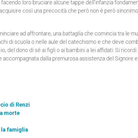
i facendo loro bruciare alcune tappe dell’infanzia fondamen
 acquisire così una precocità che però non è però sinonimo
minciare ad affrontare, una
battaglia
che comincia tra le mu
banchi di scuola o nelle aule del catechismo e che deve com
, del dono di sé ai figli o ai bambini a lei affidati. Si ricord
e accompagnata dalla premurosa assistenza del Signore e 
cio di Renzi
la morte
la famiglia