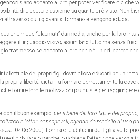
i genitori siano accanto a loro per poter verificare ciò che 
ossibilità di discutere assieme su quanto si è visto. Non bi
 attraverso cui i giovani si formano e vengono educati.
 qualche modo “plasmati” dai media, anche per la loro intui
eggere il linguaggio visivo; assimilano tutto ma senza l’uso
ggio trasmesso se accanto a loro non c’è un educatore che l
llettuale dei propri figli dovrà allora educarli ad un retto
a propria libertà, aiutarli a formare correttamente la cosc
anche fornire loro le motivazioni più giuste per raggiungere
he con il buon esempio:
per il bene dei lor
o figli e del proprio,
coltatori e lettori consapevoli, agendo da modello di uso p
ociali
, 04.06.2000). Formare le abitudini dei figli a volte pu
 meglio da fare o perché lo richiede l’attenzione verso altr