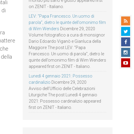
mondo più sano e giusto appeared first
tali
on ZENIT - Italiano.
 di
LEV: “Papa Francesco. Un uomo di
parola”, dietro le quinte dell’omonimo film
di Wim Wenders
Dicembre 29, 2020
ra
Volume fotografico a cura di monsignor
battere
Dario Edoardo Viganò e Gianluca della
Maggiore The post LEV: “Papa
i che
Francesco. Un uomo di parola”, dietro le
della
quinte dell’omonimo film di Wim Wenders
appeared first on ZENIT - Italiano.
Lunedì 4 gennaio 2021: Possesso
cardinalizio
Dicembre 29, 2020
Avviso dell’Ufficio delle Celebrazioni
Liturgiche The post Lunedì 4 gennaio
2021: Possesso cardinalizio appeared
first on ZENIT - Italiano.