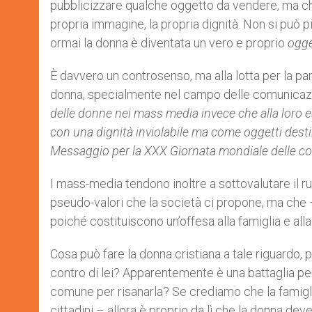
pubblicizzare qualche oggetto da vendere, ma che 
propria immagine, la propria dignità. Non si può p
ormai la donna è diventata un vero e proprio
ogge
È davvero un controsenso, ma alla lotta per la parit
donna, specialmente nel campo delle comunicazio
delle donne nei mass media invece che alla loro 
con una dignità inviolabile ma come oggetti destina
Messaggio per la XXX Giornata mondiale delle co
I mass-media tendono inoltre a sottovalutare il r
pseudo-valori che la società ci propone, ma che
poiché costituiscono un’offesa alla famiglia e all
Cosa può fare la donna cristiana a tale riguardo,
contro di lei? Apparentemente è una battaglia per
comune per risanarla? Se crediamo che la famiglia
cittadini – allora è proprio da lì che la donna dev