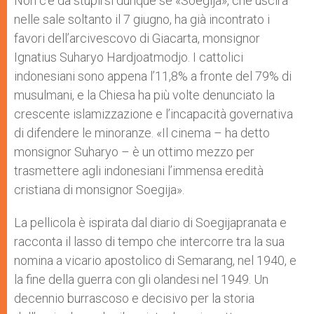
Non c’è da stupirsi dunque se «Soegija», che uscirà
nelle sale soltanto il 7 giugno, ha già incontrato i
favori dell’arcivescovo di Giacarta, monsignor
Ignatius Suharyo Hardjoatmodjo. I cattolici
indonesiani sono appena l’11,8% a fronte del 79% di
musulmani, e la Chiesa ha più volte denunciato la
crescente islamizzazione e l’incapacità governativa
di difendere le minoranze. «Il cinema – ha detto
monsignor Suharyo – è un ottimo mezzo per
trasmettere agli indonesiani l’immensa eredità
cristiana di monsignor Soegija».
La pellicola è ispirata dal diario di Soegijapranata e
racconta il lasso di tempo che intercorre tra la sua
nomina a vicario apostolico di Semarang, nel 1940, e
la fine della guerra con gli olandesi nel 1949. Un
decennio burrascoso e decisivo per la storia