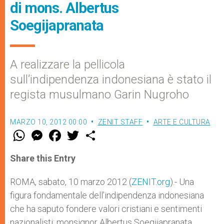
di mons. Albertus
Soegijapranata
A realizzare la pellicola
sull’indipendenza indonesiana è stato il
regista musulmano Garin Nugroho
MARZO 10, 2012 00:00
ZENIT STAFF
ARTE E CULTURA
W
M
F
T
S
h
e
a
w
h
a
s
c
i
a
t
s
e
t
r
Share this Entry
s
e
b
t
e
A
n
o
e
p
g
o
r
ROMA, sabato, 10 marzo 2012 (
ZENIT.org
).- Una
p
e
k
figura fondamentale dell’indipendenza indonesiana
r
che ha saputo fondere valori cristiani e sentimenti
nazionalisti: monsignor Albertus Soegijapranata,