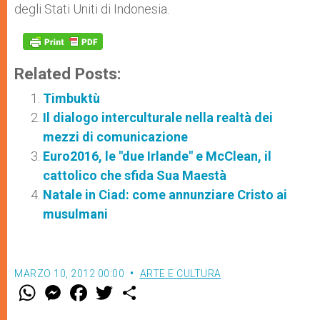
degli Stati Uniti di Indonesia.
Related Posts:
Timbuktù
Il dialogo interculturale nella realtà dei
mezzi di comunicazione
Euro2016, le "due Irlande" e McClean, il
cattolico che sfida Sua Maestà
Natale in Ciad: come annunziare Cristo ai
musulmani
MARZO 10, 2012 00:00
ARTE E CULTURA
W
M
F
T
S
h
e
a
w
h
a
s
c
i
a