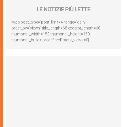
LE NOTIZIE PIÙ LETTE
[wpp post_type='post' limit=4 range='daily'
order_by='views' title_length=68 excerpt_length=68
thumbnail_width=150 thumbnail_height=150
thumbnail_build='predefined' stats_views=0]