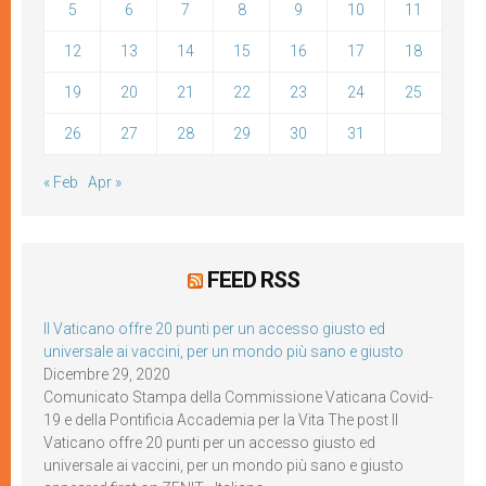
5
6
7
8
9
10
11
12
13
14
15
16
17
18
19
20
21
22
23
24
25
26
27
28
29
30
31
« Feb
Apr »
FEED RSS
Il Vaticano offre 20 punti per un accesso giusto ed
universale ai vaccini, per un mondo più sano e giusto
Dicembre 29, 2020
Comunicato Stampa della Commissione Vaticana Covid-
19 e della Pontificia Accademia per la Vita The post Il
Vaticano offre 20 punti per un accesso giusto ed
universale ai vaccini, per un mondo più sano e giusto