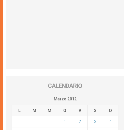
CALENDARIO
Marzo 2012
L
M
M
G
V
S
D
1
2
3
4