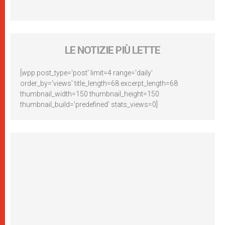
LE NOTIZIE PIÙ LETTE
[wpp post_type='post' limit=4 range='daily'
order_by='views' title_length=68 excerpt_length=68
thumbnail_width=150 thumbnail_height=150
thumbnail_build='predefined' stats_views=0]