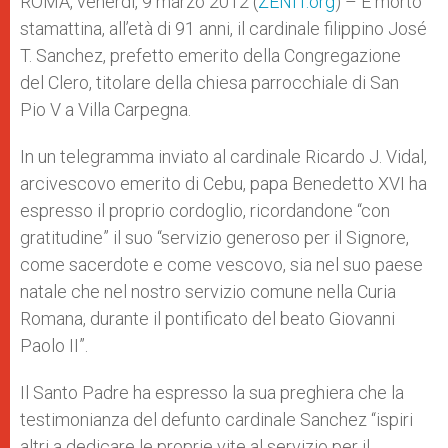
ROMA, venerdì, 9 marzo 2012 (
ZENIT.org
) – È morto
p
e
k
stamattina, all’età di 91 anni, il cardinale filippino José
r
T. Sanchez, prefetto emerito della Congregazione
del Clero, titolare della chiesa parrocchiale di San
Pio V a Villa Carpegna.
In un telegramma inviato al cardinale Ricardo J. Vidal,
arcivescovo emerito di Cebu, papa Benedetto XVI ha
espresso il proprio cordoglio, ricordandone “con
gratitudine” il suo “servizio generoso per il Signore,
come sacerdote e come vescovo, sia nel suo paese
natale che nel nostro servizio comune nella Curia
Romana, durante il pontificato del beato Giovanni
Paolo II”.
Il Santo Padre ha espresso la sua preghiera che la
testimonianza del defunto cardinale Sanchez “ispiri
altri a dedicare le proprie vite al servizio per il