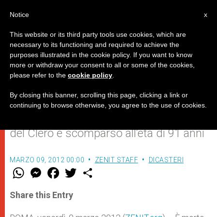
IT
Notice
x
This website or its third party tools use cookies, which are
necessary to its functioning and required to achieve the
purposes illustrated in the cookie policy. If you want to know
Cordoglio del Papa per la morte
more or withdraw your consent to all or some of the cookies,
please refer to the
cookie policy
.
del cardinale José T. Sanchez
By closing this banner, scrolling this page, clicking a link or
continuing to browse otherwise, you agree to the use of cookies.
Il prefetto emerito della Congregazione
del Clero è scomparso all’età di 91 anni
MARZO 09, 2012 00:00
ZENIT STAFF
DICASTERI
W
M
F
T
S
h
e
a
w
h
a
s
c
i
a
t
s
e
t
r
Share this Entry
s
e
b
t
e
A
n
o
e
p
g
o
r