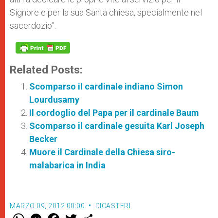
Signore e per la sua Santa chiesa, specialmente nel
sacerdozio”.
Related Posts:
Scomparso il cardinale indiano Simon
Lourdusamy
Il cordoglio del Papa per il cardinale Baum
Scomparso il cardinale gesuita Karl Joseph
Becker
Muore il Cardinale della Chiesa siro-
malabarica in India
MARZO 09, 2012 00:00
DICASTERI
W
M
F
T
S