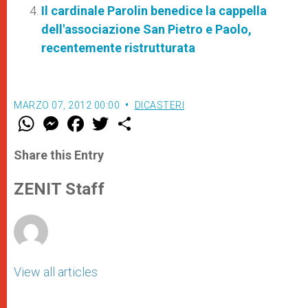
Il cardinale Parolin benedice la cappella
dell'associazione San Pietro e Paolo,
recentemente ristrutturata
MARZO 07, 2012 00:00
DICASTERI
W
M
F
T
S
h
e
a
w
h
a
s
c
i
a
t
s
e
t
r
Share this Entry
s
e
b
t
e
A
n
o
e
p
g
o
r
ZENIT Staff
p
e
k
r
View all articles