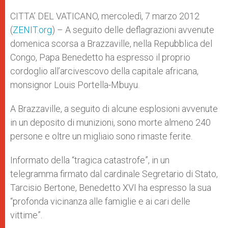
A
n
o
e
p
g
o
r
CITTA’ DEL VATICANO, mercoledì, 7 marzo 2012
p
e
k
(
ZENIT.org
r
) – A seguito delle deflagrazioni avvenute
domenica scorsa a Brazzaville, nella Repubblica del
Congo, Papa Benedetto ha espresso il proprio
cordoglio all’arcivescovo della capitale africana,
monsignor Louis Portella-Mbuyu.
A Brazzaville, a seguito di alcune esplosioni avvenute
in un deposito di munizioni, sono morte almeno 240
persone e oltre un migliaio sono rimaste ferite.
Informato della “tragica catastrofe”, in un
telegramma firmato dal cardinale Segretario di Stato,
Tarcisio Bertone, Benedetto XVI ha espresso la sua
“profonda vicinanza alle famiglie e ai cari delle
vittime”.