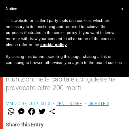
IT
Notice
x
This website or its third party tools use cookies, which are
necessary to its functioning and required to achieve the
purposes illustrated in the cookie policy. If you want to know
Cordoglio del Papa per le vittime
more or withdraw your consent to all or some of the cookies,
please refer to the
cookie policy
.
delle esplosioni di Brazzaville
By closing this banner, scrolling this page, clicking a link or
continuing to browse otherwise, you agree to the use of cookies.
La deflagrazione di un deposito di
munizioni nella capitale congolese ha
provocato oltre 200 morti
MARZO 07, 2012 00:00
ZENIT STAFF
DICASTERI
W
M
F
T
S
h
e
a
w
h
a
s
c
i
a
t
s
e
t
r
Share this Entry
s
e
b
t
e