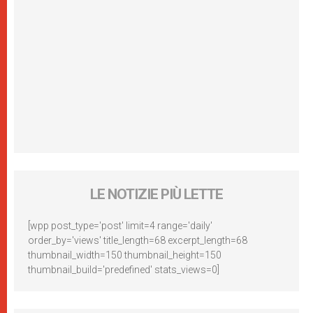
LE NOTIZIE PIÙ LETTE
[wpp post_type='post' limit=4 range='daily'
order_by='views' title_length=68 excerpt_length=68
thumbnail_width=150 thumbnail_height=150
thumbnail_build='predefined' stats_views=0]