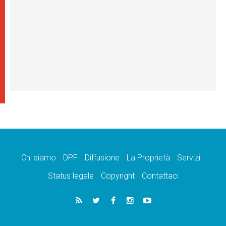
Chi siamo
DPF
Diffusione
La Proprietà
Servizi
Status legale
Copyright
Contattaci