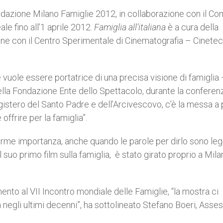
dazione Milano Famiglie 2012, in collaborazione con il C
le fino all’1 aprile 2012.
Famiglia all’italiana
è a cura della
one con il Centro Sperimentale di Cinematografia – Cinete
 vuole essere portatrice di una precisa visione di famiglia 
lla Fondazione Ente dello Spettacolo, durante la conferen
istero del Santo Padre e dell’Arcivescovo, c’è la messa a
ffrire per la famiglia”.
orme importanza, anche quando le parole per dirlo sono leg
l suo primo film sulla famiglia, è stato girato proprio a Mila
nto al VII Incontro mondiale delle Famiglie, “la mostra ci
a negli ultimi decenni”, ha sottolineato Stefano Boeri, Asse