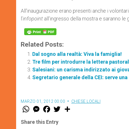
All’inaugurazione erano presenti anche i volontar
l’
infopoint
all’ingresso della mostra e saranno le gu
Related Posts:
Dal sogno alla realtà: Viva la famiglia!
Tre film per introdurre la lettera pastora
Salesiani: un carisma indirizzato ai giov
Segretario generale della CEI: serve una
MARZO 01, 2012 00:00
CHIESE LOCALI
W
M
F
T
S
h
e
a
w
h
a
s
c
i
a
t
s
e
t
r
Share this Entry
s
e
b
t
e