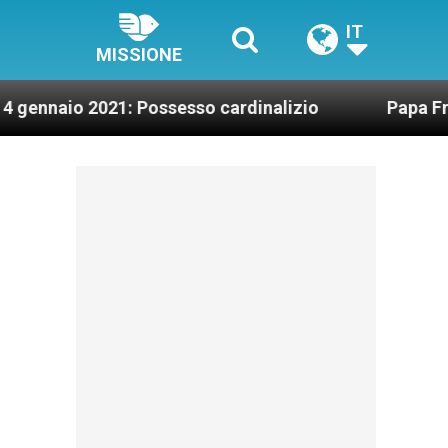
IT
MISSIONE
2021: Possesso cardinalizio
Papa Francesco: M