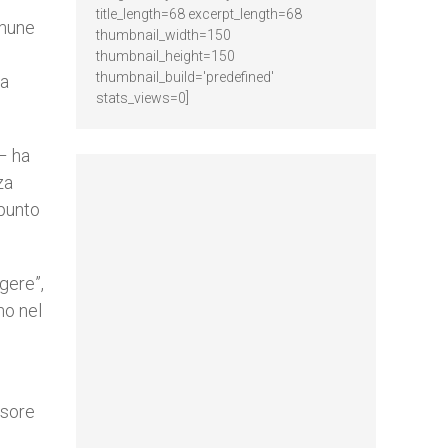
title_length=68 excerpt_length=68
omune
thumbnail_width=150
thumbnail_height=150
thumbnail_build='predefined'
ca
stats_views=0]
– ha
za
 punto
gere”,
no nel
ssore