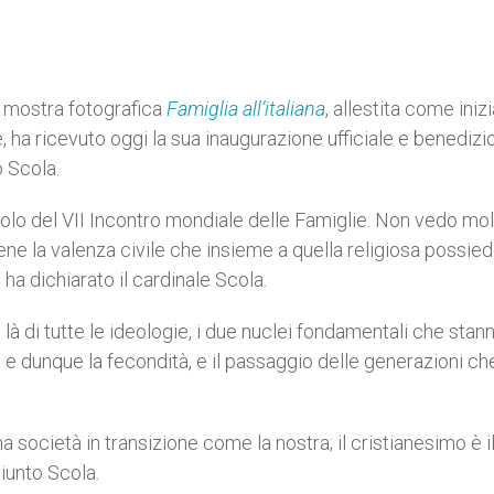
a mostra fotografica
Famiglia all’italiana
, allestita come inizi
, ha ricevuto oggi la sua inaugurazione ufficiale e benedizi
o Scola.
itolo del VII Incontro mondiale delle Famiglie. Non vedo molt
e la valenza civile che insieme a quella religiosa possie
 ha dichiarato il cardinale Scola.
 là di tutte le ideologie, i due nuclei fondamentali che stan
, e dunque la fecondità, e il passaggio delle generazioni ch
na società in transizione come la nostra; il cristianesimo è i
giunto Scola.