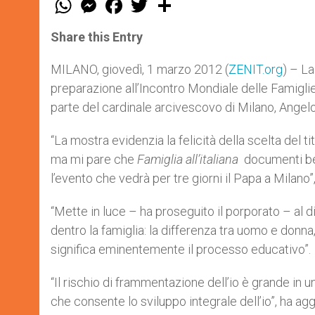
h
e
a
w
h
a
s
c
i
a
t
s
e
t
r
Share this Entry
s
e
b
t
e
A
n
o
e
p
g
o
r
MILANO, giovedì, 1 marzo 2012 (
ZENIT.org
) – L
p
e
k
preparazione all’Incontro Mondiale delle Famiglie
r
parte del cardinale arcivescovo di Milano, Angel
“La mostra evidenzia la felicità della scelta del t
ma mi pare che
Famiglia all’italiana
documenti ben
l’evento che vedrà per tre giorni il Papa a Milano”,
“Mette in luce – ha proseguito il porporato – al di
dentro la famiglia: la differenza tra uomo e donna
significa eminentemente il processo educativo”.
“Il rischio di frammentazione dell’io è grande in u
che consente lo sviluppo integrale dell’io”, ha ag