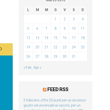
Marzo 2012
L
M
M
G
V
S
D
1
2
3
4
5
6
7
8
9
10
11
12
13
14
15
16
17
18
19
20
21
22
23
24
25
26
27
28
29
30
31
« Feb
Apr »
FEED RSS
Il Vaticano offre 20 punti per un accesso
giusto ed universale ai vaccini, per un