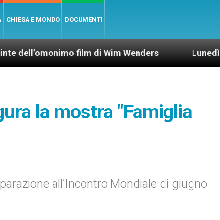
A
CHIESA E MONDO
DOCUMENTI
’omonimo film di Wim Wenders
Lunedì 4 gennaio 
gura la mostra "Famiglia
reparazione all’Incontro Mondiale di giugno
LI