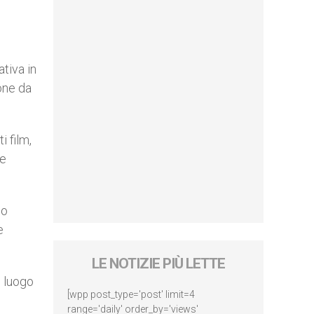
ativa in
one da
i film,
de
no
e
LE NOTIZIE PIÙ LETTE
l luogo
[wpp post_type='post' limit=4
range='daily' order_by='views'