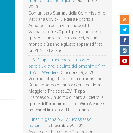
mondo più sano e giusto
Dicembre 29,
2020
Comunicato Stampa della Commissione
Vaticana Covid-19 e della Pontificia
Accademia per la Vita The post Il
Vaticano offre 20 punti per un accesso
giusto ed universale ai vaccini, per un
mondo più sano e giusto appeared first
on ZENIT - Italiano.
LEV: “Papa Francesco. Un uomo di
parola”, dietro le quinte dell’omonimo film
di Wim Wenders
Dicembre 29, 2020
Volume fotografico a cura di monsignor
Dario Edoardo Viganò e Gianluca della
Maggiore The post LEV: “Papa
Francesco. Un uomo di parola”, dietro le
quinte dell’omonimo film di Wim Wenders
appeared first on ZENIT - Italiano.
Lunedì 4 gennaio 2021: Possesso
cardinalizio
Dicembre 29, 2020
Avviso dell’Ufficio delle Celebrazioni