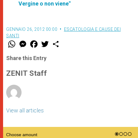
Vergine o non viene"
GENNAIO 26, 2012 00:00
ESCATOLOGIA E CAUSE DEI
SANTI
W
M
F
T
S
h
e
a
w
h
a
s
c
i
a
t
s
e
t
r
Share this Entry
s
e
b
t
e
A
n
o
e
p
g
o
r
ZENIT Staff
p
e
k
r
View all articles