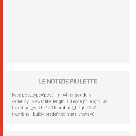
LE NOTIZIE PIÙ LETTE
[wpp post_type='post' limit=4 range='daily'
order_by='views' title_length=68 excerpt_length=68
thumbnail_width=150 thumbnail_height=150
thumbnail_build='predefined' stats_views=0]