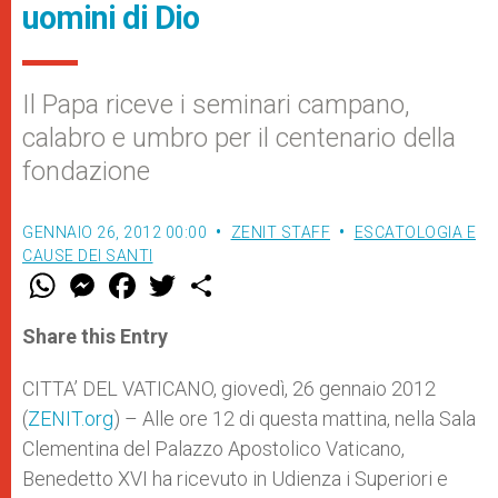
uomini di Dio
Il Papa riceve i seminari campano,
calabro e umbro per il centenario della
fondazione
GENNAIO 26, 2012 00:00
ZENIT STAFF
ESCATOLOGIA E
CAUSE DEI SANTI
W
M
F
T
S
h
e
a
w
h
a
s
c
i
a
t
s
e
t
r
Share this Entry
s
e
b
t
e
A
n
o
e
p
g
o
r
CITTA’ DEL VATICANO, giovedì, 26 gennaio 2012
p
e
k
(
ZENIT.org
r
) – Alle ore 12 di questa mattina, nella Sala
Clementina del Palazzo Apostolico Vaticano,
Benedetto XVI ha ricevuto in Udienza i Superiori e