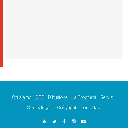
Chi siamo
DPF
Diffusione
La Proprietà
Servizi
Status legale
Copyright
Contattaci