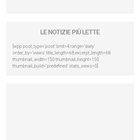
LE NOTIZIE PIÙ LETTE
[wpp post_type='post' limit=4 range='daily'
order_by='views' title_length=68 excerpt_length=68
thumbnail_width=150 thumbnail_height=150
thumbnail_build='predefined' stats_views=0]