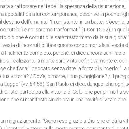
ta a rafforzare nei fedeli la speranza della risurrezione,
ura apocalittica a lui contemporanea, descrive in poche righe
l destino dell’umanità: “In un istante, in un batter d’occhio, a
orruttibili e noi saremo trasformati” (1 Cor 15,52). In quel 
tto ciò che è corruttibile sarà trasformato dalla sua gloria: 
 vesta di incorruttibilità e questo corpo mortale si vesta d
o sarà finalmente completo, perché, ci dice ancora san Paolo
 si realizzano, la morte sarà vinta definitivamente e, con e
ge che fissa il peccato senza dare la forza di vincerlo: “La
la tua vittoria? / Dov’è, o morte, il tuo pungiglione? / Il pungi
 la Legge” (vv. 54-56). San Paolo ci dice, dunque, che ogni 
 Cristo, partecipa alla vittoria di Colui che per primo ha sc
ne che si manifesta sin da ora in una novità di vita e che
un ringraziamento: “Siano rese grazie a Dio, che ci dà la vit
 Il canto di vittoria sulla morte si tramuta in canto di grati