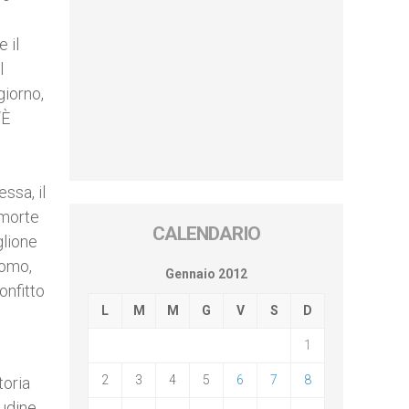
 il
l
giorno,
“È
i
ssa, il
 morte
CALENDARIO
glione
uomo,
Gennaio 2012
onfitto
L
M
M
G
V
S
D
1
2
3
4
5
6
7
8
toria
tudine