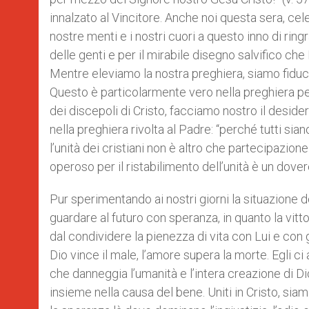
innalzato al Vincitore. Anche noi questa sera, cele
nostre menti e i nostri cuori a questo inno di rin
delle genti e per il mirabile disegno salvifico c
Mentre eleviamo la nostra preghiera, siamo fiduc
Questo è particolarmente vero nella preghiera per l
dei discepoli di Cristo, facciamo nostro il deside
nella preghiera rivolta al Padre: “perché tutti si
l’unità dei cristiani non è altro che partecipazion
operoso per il ristabilimento dell’unità è un dover
Pur sperimentando ai nostri giorni la situazione 
guardare al futuro con speranza, in quanto la vittor
dal condividere la pienezza di vita con Lui e con g
Dio vince il male, l’amore supera la morte. Egli c
che danneggia l’umanità e l’intera creazione di Dio
insieme nella causa del bene. Uniti in Cristo, sia