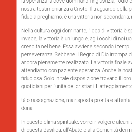
la speranza là dove dominano l’ingiustizia, l’odio
nostra testimonianza a Cristo. Il traguardo della
fiducia preghiamo, è una vittoria non secondaria,
Nella cultura oggi dominante, l’idea di vittoria è
invece, la vittoria è un lungo e, agli occhi di no
crescita nel bene. Essa avviene secondo i tempi d
perseveranza. Sebbene il Regno di Dio irrompa def
ancora pienamente realizzato. La vittoria finale 
attendiamo con paziente speranza. Anche la nostra
fiduciosa. Solo in tale disposizione trovano il lor
quotidiani per l’unità dei cristiani. L’atteggiamen
tà o rassegnazione, ma risposta pronta e attenta a
dona.
In questo clima spirituale, vorrei rivolgere alcuni 
di questa Basilica, all’Abate e alla Comunità dei 