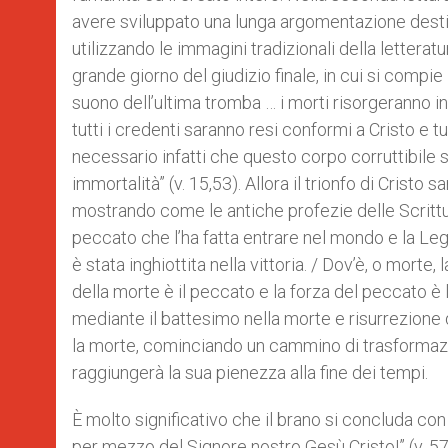
avere sviluppato una lunga argomentazione destina
utilizzando le immagini tradizionali della letterat
grande giorno del giudizio finale, in cui si compie i
suono dell’ultima tromba … i morti risorgeranno inc
tutti i credenti saranno resi conformi a Cristo e tu
necessario infatti che questo corpo corruttibile si
immortalità” (v. 15,53). Allora il trionfo di Crist
mostrando come le antiche profezie delle Scritture
peccato che l’ha fatta entrare nel mondo e la Leg
è stata inghiottita nella vittoria. / Dov’è, o morte, 
della morte è il peccato e la forza del peccato è
mediante il battesimo nella morte e risurrezione di
la morte, cominciando un cammino di trasformazio
raggiungerà la sua pienezza alla fine dei tempi.
È molto significativo che il brano si concluda con 
per mezzo del Signore nostro Gesù Cristo!” (v. 57).