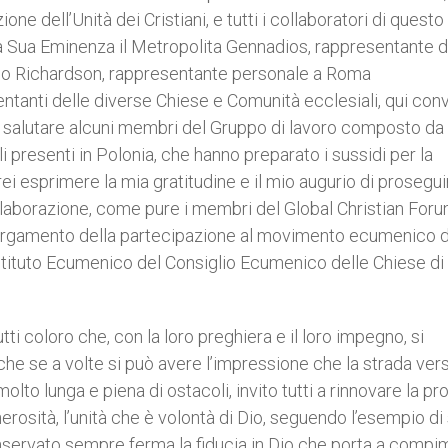
ne dell’Unità dei Cristiani, e tutti i collaboratori di questo
ti a Sua Eminenza il Metropolita Gennadios, rappresentante d
co Richardson, rappresentante personale a Roma
sentanti delle diverse Chiese e Comunità ecclesiali, qui con
to salutare alcuni membri del Gruppo di lavoro composto da
 presenti in Polonia, che hanno preparato i sussidi per la
rei esprimere la mia gratitudine e il mio augurio di prosegui
 collaborazione, come pure i membri del Global Christian For
’allargamento della partecipazione al movimento ecumenico d
’Istituto Ecumenico del Consiglio Ecumenico delle Chiese di
tti coloro che, con la loro preghiera e il loro impegno, si
nche se a volte si può avere l’impressione che la strada vers
to lunga e piena di ostacoli, invito tutti a rinnovare la pr
osità, l’unità che è volontà di Dio, seguendo l’esempio di
 conservato sempre ferma la fiducia in Dio che porta a comp