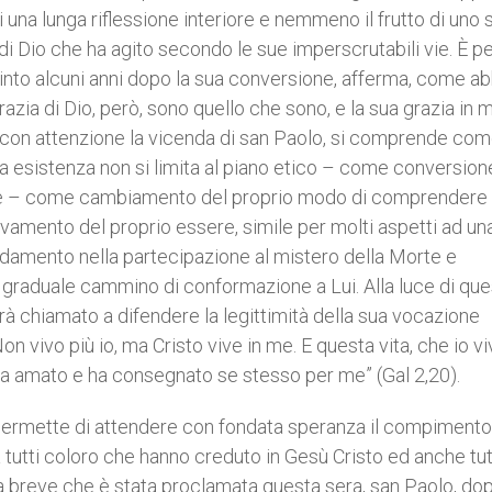
i una lunga riflessione interiore e nemmeno il frutto di uno 
di Dio che ha agito secondo le sue imperscrutabili vie. È p
rinto alcuni anni dopo la sua conversione, afferma, come a
razia di Dio, però, sono quello che sono, e la sua grazia in 
o con attenzione la vicenda di san Paolo, si comprende com
a esistenza non si limita al piano etico – come conversione
tuale – come cambiamento del proprio modo di comprendere 
nnovamento del proprio essere, simile per molti aspetti ad un
ondamento nella partecipazione al mistero della Morte e
n graduale cammino di conformazione a Lui. Alla luce di que
à chiamato a difendere la legittimità della sua vocazione
on vivo più io, ma Cristo vive in me. E questa vita, che io vi
i ha amato e ha consegnato se stesso per me” (Gal 2,20).
 permette di attendere con fondata speranza il compimento
 tutti coloro che hanno creduto in Gesù Cristo ed anche tu
ura breve che è stata proclamata questa sera, san Paolo, do