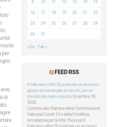
9
10
11
12
13
14
15
e
16
17
18
19
20
21
22
stolo
o.
23
24
25
26
27
28
29
to.
30
31
unità
e morte
« Dic
Feb »
a per
pegno
FEED RSS
Il Vaticano offre 20 punti per un accesso
tiene
giusto ed universale ai vaccini, per un
à di
mondo più sano e giusto
Dicembre 29,
2020
cato
Comunicato Stampa della Commissione
 agire
Vaticana Covid-19 e della Pontificia
ortare
Accademia per la Vita The post Il
Vaticano offre 20 punti per un accesso