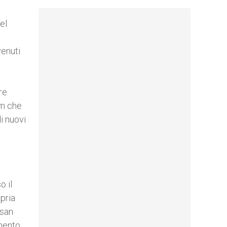
el
venuti
re
um che
i nuovi
o il
opria
 san
imento