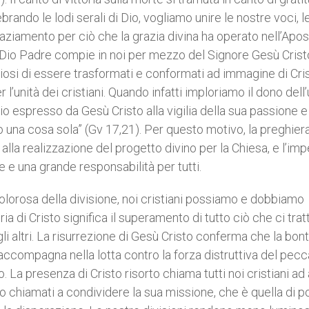
brando le lodi serali di Dio, vogliamo unire le nostre voci, l
graziamento per ciò che la grazia divina ha operato nell’Apo
he Dio Padre compie in noi per mezzo del Signore Gesù Crist
iosi di essere trasformati e conformati ad immagine di Cris
’unità dei cristiani. Quando infatti imploriamo il dono dell’
rio espresso da Gesù Cristo alla vigilia della sua passione 
ano una cosa sola” (Gv 17,21). Per questo motivo, la preghier
e alla realizzazione del progetto divino per la Chiesa, e l’im
e e una grande responsabilità per tutti.
dolorosa della divisione, noi cristiani possiamo e dobbiamo
ia di Cristo significa il superamento di tutto ciò che ci trat
li altri. La risurrezione di Gesù Cristo conferma che la bont
i accompagna nella lotta contro la forza distruttiva del pec
. La presenza di Cristo risorto chiama tutti noi cristiani ad
mo chiamati a condividere la sua missione, che è quella di p