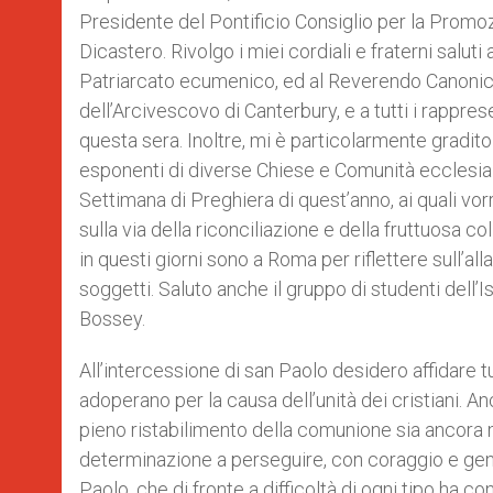
Presidente del Pontificio Consiglio per la Promozio
Dicastero. Rivolgo i miei cordiali e fraterni salu
Patriarcato ecumenico, ed al Reverendo Canoni
dell’Arcivescovo di Canterbury, e a tutti i rappre
questa sera. Inoltre, mi è particolarmente gradi
esponenti di diverse Chiese e Comunità ecclesiali
Settimana di Preghiera di quest’anno, ai quali vor
sulla via della riconciliazione e della fruttuosa
in questi giorni sono a Roma per riflettere sull
soggetti. Saluto anche il gruppo di studenti dell
Bossey.
All’intercessione di san Paolo desidero affidare tu
adoperano per la causa dell’unità dei cristiani. A
pieno ristabilimento della comunione sia ancora mol
determinazione a perseguire, con coraggio e gener
Paolo, che di fronte a difficoltà di ogni tipo ha