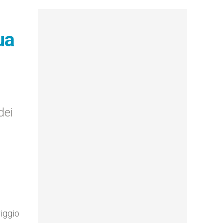
ua
dei
riggio