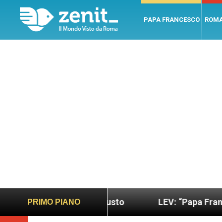
PAPA FRANCESCO
ROM
 più sano e giusto
LEV: “Papa Francesco. Un uom
PRIMO PIANO