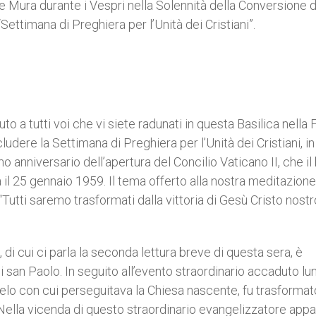
le Mura durante i Vespri nella Solennità della Conversione 
Settimana di Preghiera per l’Unità dei Cristiani”.
to a tutti voi che vi siete radunati in questa Basilica nella 
udere la Settimana di Preghiera per l’Unità dei Cristiani, in
 anniversario dell’apertura del Concilio Vaticano II, che il
 il 25 gennaio 1959. Il tema offerto alla nostra meditazione
Tutti saremo trasformati dalla vittoria di Gesù Cristo nostr
 di cui ci parla la seconda lettura breve di questa sera, è
san Paolo. In seguito all’evento straordinario accaduto lu
zelo con cui perseguitava la Chiesa nascente, fu trasformat
 Nella vicenda di questo straordinario evangelizzatore app