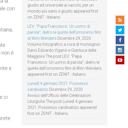
a la
giusto ed universale ai vaccini, per un
ale con
mondo più sano e giusto appeared first
on ZENIT - Italiano.
LEV: “Papa Francesco. Un uomo di
tiana,
parola”, dietro le quinte dell’omonimo film
di Wim Wenders
Dicembre 29, 2020
nte
Volume fotografico a cura di monsignor
Dario Edoardo Viganò e Gianluca della
o non è
Maggiore The post LEV: “Papa
Francesco. Un uomo di parola”, dietro le
ente e
quinte dell’omonimo film di Wim Wenders
appeared first on ZENIT - Italiano.
Lunedì 4 gennaio 2021: Possesso
cardinalizio
Dicembre 29, 2020
Avviso dell’Ufficio delle Celebrazioni
e ci
Liturgiche The post Lunedì 4 gennaio
2021: Possesso cardinalizio appeared
first on ZENIT - Italiano.
iprete