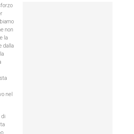
sforzo
er
bbiamo
me non
e la
 dalla
la
a
sta
vo nel
 di
tta
po