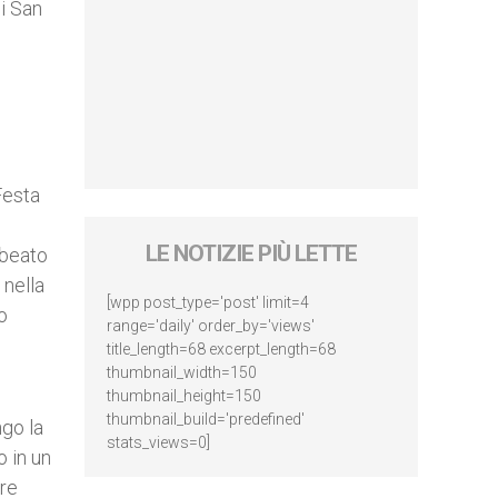
di San
Festa
LE NOTIZIE PIÙ LETTE
 beato
 nella
[wpp post_type='post' limit=4
o
range='daily' order_by='views'
title_length=68 excerpt_length=68
thumbnail_width=150
thumbnail_height=150
thumbnail_build='predefined'
ngo la
stats_views=0]
o in un
are