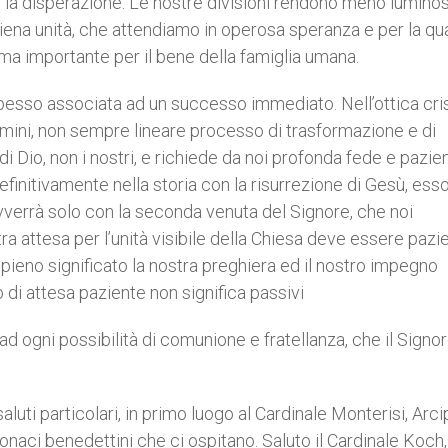
 e la disperazione. Le nostre divisioni rendono meno luminos
 piena unità, che attendiamo in operosa speranza e per la qu
 ma importante per il bene della famiglia umana.
 spesso associata ad un successo immediato. Nell’ottica cris
i uomini, non sempre lineare processo di trasformazione e di
i Dio, non i nostri, e richiede da noi profonda fede e pazie
initivamente nella storia con la risurrezione di Gesù, ess
avverrà solo con la seconda venuta del Signore, che noi
 attesa per l’unità visibile della Chiesa deve essere pazi
o pieno significato la nostra preghiera ed il nostro impegno
to di attesa paziente non significa passivi
d ogni possibilità di comunione e fratellanza, che il Signor
saluti particolari, in primo luogo al Cardinale Monterisi, Arc
monaci benedettini che ci ospitano. Saluto il Cardinale Koch,