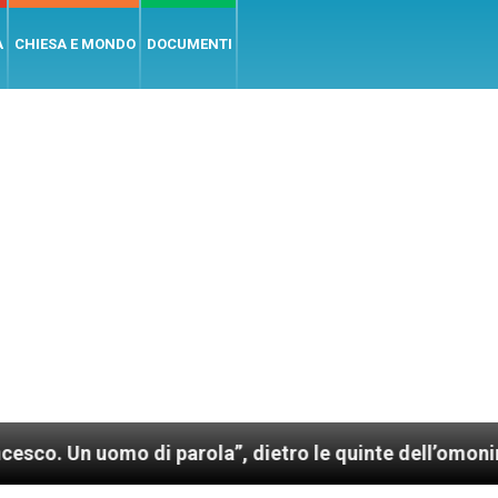
A
CHIESA E MONDO
DOCUMENTI
o di parola”, dietro le quinte dell’omonimo film di 