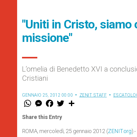
"Uniti in Cristo, siamo
missione"
L’omelia di Benedetto XVI a conclusio
Cristiani
GENNAIO 25, 2012 00:00
ZENIT STAFF
ESCATOLOG
W
M
F
T
S
h
e
a
w
h
a
s
c
i
a
t
s
e
t
r
Share this Entry
s
e
b
t
e
A
n
o
e
p
g
o
r
ROMA, mercoledì, 25 gennaio 2012 (
ZENIT.org
).
p
e
k