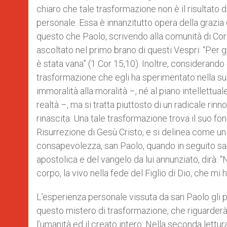
chiaro che tale trasformazione non è il risultato d
personale. Essa è innanzitutto opera della grazia 
questo che Paolo, scrivendo alla comunità di Co
ascoltato nel primo brano di questi Vespri: “Per g
è stata vana” (1 Cor 15,10). Inoltre, considerand
trasformazione che egli ha sperimentato nella su
immoralità alla moralità –, né al piano intellet
realtà –, ma si tratta piuttosto di un radicale ri
rinascita. Una tale trasformazione trova il suo f
Risurrezione di Gesù Cristo, e si delinea come u
consapevolezza, san Paolo, quando in seguito sar
apostolica e del vangelo da lui annunziato, dirà: “N
corpo, la vivo nella fede del Figlio di Dio, che m
L’esperienza personale vissuta da san Paolo gli
questo mistero di trasformazione, che riguarderà
l’umanità ed il creato intero. Nella seconda lett