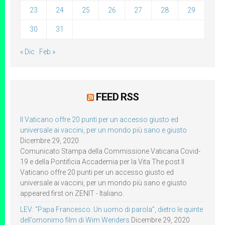
23
24
25
26
27
28
29
30
31
« Dic
Feb »
FEED RSS
Il Vaticano offre 20 punti per un accesso giusto ed
universale ai vaccini, per un mondo più sano e giusto
Dicembre 29, 2020
Comunicato Stampa della Commissione Vaticana Covid-
19 e della Pontificia Accademia per la Vita The post Il
Vaticano offre 20 punti per un accesso giusto ed
universale ai vaccini, per un mondo più sano e giusto
appeared first on ZENIT - Italiano.
LEV: “Papa Francesco. Un uomo di parola”, dietro le quinte
dell’omonimo film di Wim Wenders
Dicembre 29, 2020