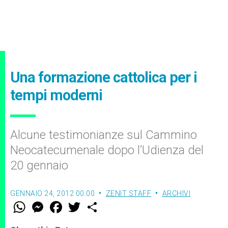
Una formazione cattolica per i
tempi moderni
Alcune testimonianze sul Cammino
Neocatecumenale dopo l’Udienza del
20 gennaio
GENNAIO 24, 2012 00:00
ZENIT STAFF
ARCHIVI
W
M
F
T
S
h
e
a
w
h
a
s
c
i
a
t
s
e
t
r