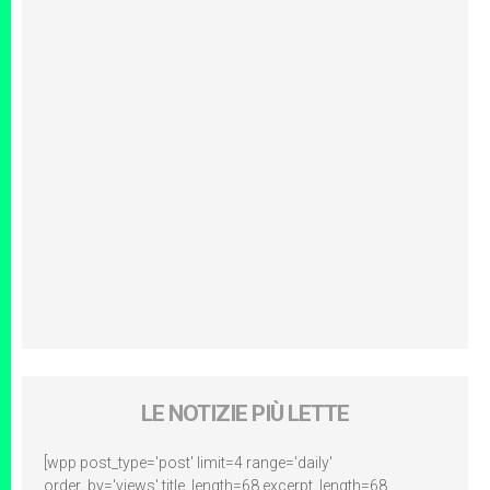
LE NOTIZIE PIÙ LETTE
[wpp post_type='post' limit=4 range='daily'
order_by='views' title_length=68 excerpt_length=68