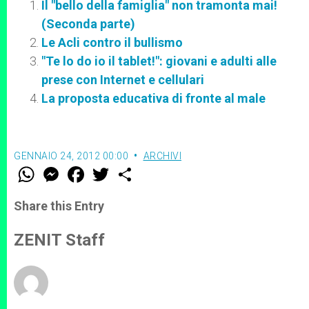
Il "bello della famiglia" non tramonta mai!
(Seconda parte)
Le Acli contro il bullismo
"Te lo do io il tablet!": giovani e adulti alle
prese con Internet e cellulari
La proposta educativa di fronte al male
GENNAIO 24, 2012 00:00
ARCHIVI
W
M
F
T
S
h
e
a
w
h
a
s
c
i
a
t
s
e
t
r
Share this Entry
s
e
b
t
e
A
n
o
e
p
g
o
r
ZENIT Staff
p
e
k
r