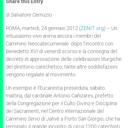
Share this Entry
s
e
b
t
e
A
n
o
e
p
g
o
r
di Salvatore Cernuzio
p
e
k
r
ROMA, martedì, 24 gennaio 2012 (
ZENIT. org
) – Un
entusiasmo vivo anima ancora i membri del
Cammino Neocatecumenale: dopo l’incontro con
Benedetto XVI di venerdì scorso e la consegna del
decreto di approvazione delle celebrazioni liturgiche
del direttorio catechetico, tante altre soddisfazioni
vengono regalate al movimento.
Un esempio è l’Eucarestia presieduta, sabato
mattina, dal cardinale Antonio Cañizares, prefetto
della Congregazione per il Culto Divino e Disciplina
dei Sacramenti, nel Centro internazionale del
Cammino
Servo di Jahvè
a Porto San Giorgio, che ha
terminato il grande incontro di circa 1200 catechisti