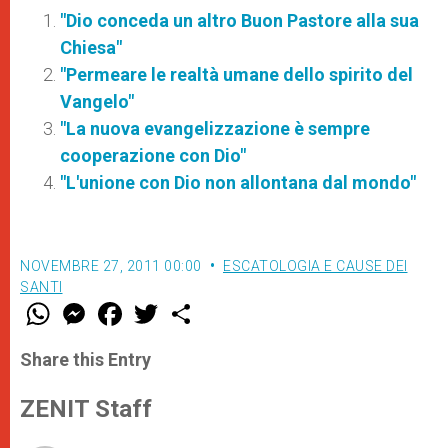
"Dio conceda un altro Buon Pastore alla sua
Chiesa"
"Permeare le realtà umane dello spirito del
Vangelo"
"La nuova evangelizzazione è sempre
cooperazione con Dio"
"L'unione con Dio non allontana dal mondo"
NOVEMBRE 27, 2011 00:00
ESCATOLOGIA E CAUSE DEI
SANTI
W
M
F
T
S
h
e
a
w
h
a
s
c
i
a
t
s
e
t
r
Share this Entry
s
e
b
t
e
A
n
o
e
p
g
o
r
ZENIT Staff
p
e
k
r