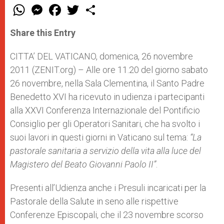
W
M
F
T
S
h
e
a
w
h
a
s
c
i
a
t
s
e
t
r
Share this Entry
s
e
b
t
e
A
n
o
e
p
g
o
r
CITTA’ DEL VATICANO, domenica, 26 novembre
p
e
k
2011 (ZENIT.org) – Alle ore 11.20 del giorno sabato
r
26 novembre, nella Sala Clementina, il Santo Padre
Benedetto XVI ha ricevuto in udienza i partecipanti
alla XXVI Conferenza Internazionale del Pontificio
Consiglio per gli Operatori Sanitari, che ha svolto i
suoi lavori in questi giorni in Vaticano sul tema:
“La
pastorale sanitaria a servizio della vita alla luce del
Magistero del Beato Giovanni Paolo II”
.
Presenti all’Udienza anche i Presuli incaricati per la
Pastorale della Salute in seno alle rispettive
Conferenze Episcopali, che il 23 novembre scorso