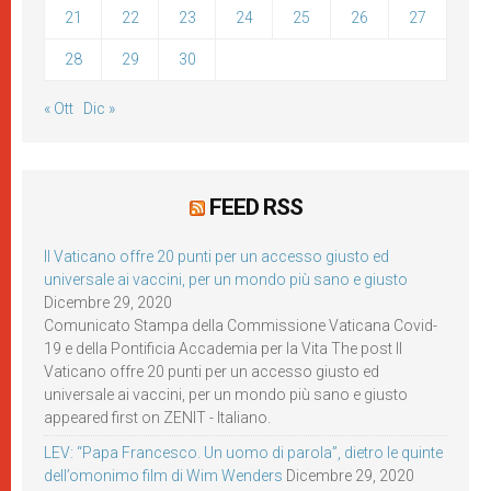
21
22
23
24
25
26
27
28
29
30
« Ott
Dic »
FEED RSS
Il Vaticano offre 20 punti per un accesso giusto ed
universale ai vaccini, per un mondo più sano e giusto
Dicembre 29, 2020
Comunicato Stampa della Commissione Vaticana Covid-
19 e della Pontificia Accademia per la Vita The post Il
Vaticano offre 20 punti per un accesso giusto ed
universale ai vaccini, per un mondo più sano e giusto
appeared first on ZENIT - Italiano.
LEV: “Papa Francesco. Un uomo di parola”, dietro le quinte
dell’omonimo film di Wim Wenders
Dicembre 29, 2020