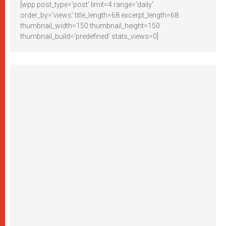
[wpp post_type='post' limit=4 range='daily'
order_by='views' title_length=68 excerpt_length=68
thumbnail_width=150 thumbnail_height=150
thumbnail_build='predefined' stats_views=0]