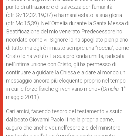
punto di attrazione e di salvezza per l’umanità
(cfr
Gv
12,32; 19,37) e ha manifestato la sua gloria
(cfr
Mc
15,39). Nell’Omelia durante la Santa Messa di
Beatificazione del mio venerato Predecessore ho
ricordato come «il Signore lo ha spogliato pian piano
di tutto, ma egli è rimasto sempre una “roccia”, come
Cristo lo ha voluto. La sua profonda umiltà, radicata
nell’intima unione con Cristo, gli ha permesso di
continuare a guidare la Chiesa e a dare al mondo un
messaggio ancora più eloquente proprio nel tempo
in cui le forze fisiche gli venivano meno» (
Omelia
, 1°
maggio 2011).
Cari amici, facendo tesoro del testamento vissuto
dal beato Giovanni Paolo II nella propria carne,
auguro che anche voi, nell’esercizio del ministero
pastorale e nell’attività professionale, possiate