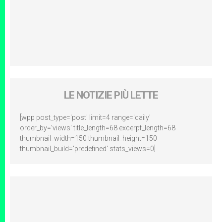
LE NOTIZIE PIÙ LETTE
[wpp post_type='post' limit=4 range='daily'
order_by='views' title_length=68 excerpt_length=68
thumbnail_width=150 thumbnail_height=150
thumbnail_build='predefined' stats_views=0]