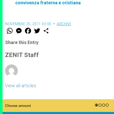
convivenza fraterna e cristiana
NOVEMBRE 25, 2011 00:00
ARCHIVI
W
M
F
T
S
h
e
a
w
h
a
s
c
i
a
t
s
e
t
r
Share this Entry
s
e
b
t
e
A
n
o
e
p
g
o
r
ZENIT Staff
p
e
k
r
View all articles