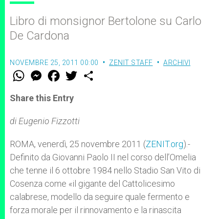
Libro di monsignor Bertolone su Carlo
De Cardona
NOVEMBRE 25, 2011 00:00
ZENIT STAFF
ARCHIVI
W
M
F
T
S
h
e
a
w
h
a
s
c
i
a
t
s
e
t
r
Share this Entry
s
e
b
t
e
A
n
o
e
p
g
o
r
di Eugenio Fizzotti
p
e
k
r
ROMA, venerdì, 25 novembre 2011 (
ZENIT.org
).-
Definito da Giovanni Paolo II nel corso dell’Omelia
che tenne il 6 ottobre 1984 nello Stadio San Vito di
Cosenza come «il gigante del Cattolicesimo
calabrese, modello da seguire quale fermento e
forza morale per il rinnovamento e la rinascita