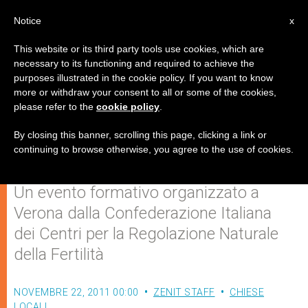
IT
Notice
x
This website or its third party tools use cookies, which are
necessary to its functioning and required to achieve the
purposes illustrated in the cookie policy. If you want to know
Quale orizzonte per la
more or withdraw your consent to all or some of the cookies,
please refer to the
cookie policy
.
sessualità? Strumenti e metodi
nella via dell'amore
By closing this banner, scrolling this page, clicking a link or
continuing to browse otherwise, you agree to the use of cookies.
Un evento formativo organizzato a
Verona dalla Confederazione Italiana
dei Centri per la Regolazione Naturale
della Fertilità
NOVEMBRE 22, 2011 00:00
ZENIT STAFF
CHIESE
LOCALI