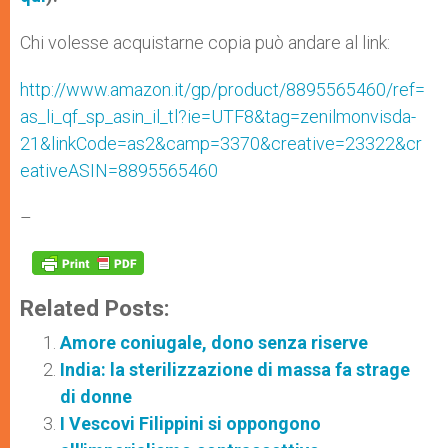
Chi volesse acquistarne copia può andare al link:
http://www.amazon.it/gp/product/8895565460/ref=
as_li_qf_sp_asin_il_tl?ie=UTF8&tag=zenilmonvisda-
21&linkCode=as2&camp=3370&creative=23322&cr
eativeASIN=8895565460
–
Related Posts:
Amore coniugale, dono senza riserve
India: la sterilizzazione di massa fa strage
di donne
I Vescovi Filippini si oppongono