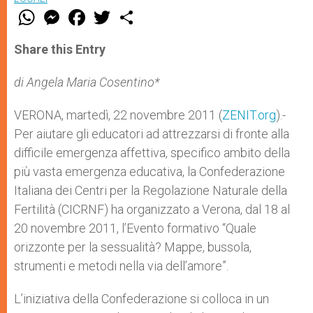
W
M
F
T
S
h
e
a
w
h
a
s
c
i
a
t
s
e
t
r
Share this Entry
s
e
b
t
e
A
n
o
e
p
g
o
r
di Angela Maria Cosentino*
p
e
k
r
VERONA, martedì, 22 novembre 2011 (
ZENIT.org
).-
Per aiutare gli educatori ad attrezzarsi di fronte alla
difficile emergenza affettiva, specifico ambito della
più vasta emergenza educativa, la Confederazione
Italiana dei Centri per la Regolazione Naturale della
Fertilità (CICRNF) ha organizzato a Verona, dal 18 al
20 novembre 2011, l’Evento formativo “Quale
orizzonte per la sessualità? Mappe, bussola,
strumenti e metodi nella via dell’amore”.
L’iniziativa della Confederazione si colloca in un