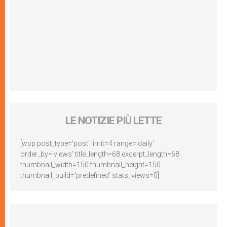
LE NOTIZIE PIÙ LETTE
[wpp post_type='post' limit=4 range='daily'
order_by='views' title_length=68 excerpt_length=68
thumbnail_width=150 thumbnail_height=150
thumbnail_build='predefined' stats_views=0]