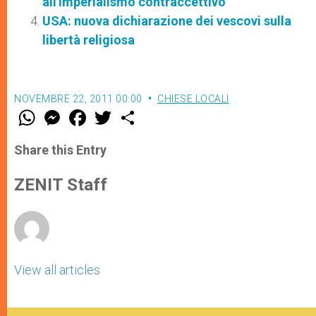
all'imperialismo contraccettivo
USA: nuova dichiarazione dei vescovi sulla
libertà religiosa
NOVEMBRE 22, 2011 00:00
CHIESE LOCALI
W
M
F
T
S
h
e
a
w
h
a
s
c
i
a
t
s
e
t
r
Share this Entry
s
e
b
t
e
A
n
o
e
p
g
o
r
ZENIT Staff
p
e
k
r
View all articles