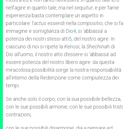
nell’agire in quanto tale, ma nel
sequitur
; e per farne
esperienza basta contemplare un aspetto in
particolare: l’
actus essendi
nella
compositio
, che si fa
immagine e somiglianza di Dio
4
, si ‘abbassa’ a
potenza dei nostri stessi atti
5
, del nostro agire. In
ciascuno di noi si ripete la
Kenosi
, la
Shechinah
di
Dio all’uomo, il nostro atto d’essere si ‘abbassa’ ad
essere potenza del nostro libero agire: da questa
miracolosa possibilità sorge la nostra responsabilità
all’interno della Redenzione come compiutezza dei
tempi.
Se anche solo il corpo, con la sua possibile bellezza,
con le sue possibili armonie, con le sue possibili tristi
contrazioni,
con le sue possibili disarmonie, dia a pensare ed