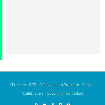
Chi siamo
DPF
Diffusione
La Proprietà
Servizi
Status legale
Copyright
Contattaci