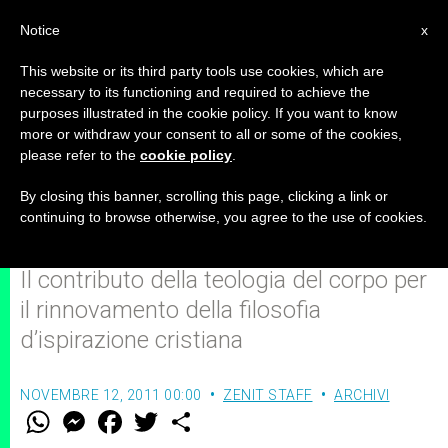
IT
Notice
x
This website or its third party tools use cookies, which are
necessary to its functioning and required to achieve the
purposes illustrated in the cookie policy. If you want to know
SPECIALE TEOLOGIA DEL
more or withdraw your consent to all or some of the cookies,
please refer to the
cookie policy
.
CORPO: Della creaturalità, della
relazione e della Redenzione
By closing this banner, scrolling this page, clicking a link or
continuing to browse otherwise, you agree to the use of cookies.
Il contributo della teologia del corpo per
il rinnovamento della filosofia
d’ispirazione cristiana
NOVEMBRE 12, 2011 00:00
ZENIT STAFF
ARCHIVI
W
M
F
T
S
h
e
a
w
h
a
s
c
i
a