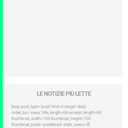
LE NOTIZIE PIÙ LETTE
[wpp post_type='post' limit=4 range='daily'
order_by='views' title_length=68 excerpt_length=68
thumbnail_width=150 thumbnail_height=150
thumbnail_build='predefined' stats_views=0]