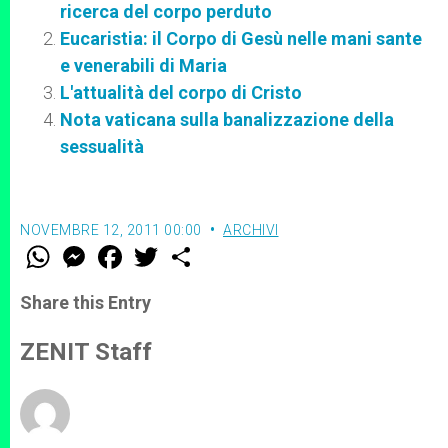
ricerca del corpo perduto
Eucaristia: il Corpo di Gesù nelle mani sante
e venerabili di Maria
L'attualità del corpo di Cristo
Nota vaticana sulla banalizzazione della
sessualità
NOVEMBRE 12, 2011 00:00
ARCHIVI
W
M
F
T
S
h
e
a
w
h
a
s
c
i
a
t
s
e
t
r
Share this Entry
s
e
b
t
e
A
n
o
e
p
g
o
r
ZENIT Staff
p
e
k
r