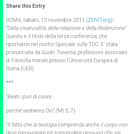
t
s
e
t
r
Share this Entry
s
e
b
t
e
A
n
o
e
p
g
o
r
ROMA, sabato, 12 novembre 2011
(ZENIT.org
).-
p
e
k
“Della creaturalità, della relazione e della Redenzione
r
”.
Questo è il titolo della terza conferenza, che
riportiamo nel nostro Speciale sulla TDC. E’ stata
pronunciata da
Guido Traversa
, professore associato
di Filosofia morale presso l’Università Europea di
Roma (UER).
***
“
Beati i puri di cuore,
perché vedranno Dio” (
Mt 5, 7)
“
Il fatto che
la teologia comprenda anche il corpo
non
deve meravigliare né sorprendere nessuno che sia