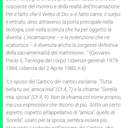
cosciente del mistero e della realtà dell’Incarnazione.
Per il fatto che il Verbo di Dio si è fatto carne, il corpo
è entrato, direi, attraverso la porta principale nella
teologia, cioè nella scienza che ha per oggetto la
divinità. L’incarnazione – e la redenzione che ne
scaturisce – è divenuta anche la sorgente definitiva
della sacramentalità del matrimonio…”
(Giovanni
Paolo II, Teologia del corpo. Udienze generali 1979-
1984, Udienza del 2 Aprile 1980, n.4)
“
Lo sposo del
Cantico dei cantici
esclama: “Tutta
bella tu sei, amica mia” (
Ct
4, 7) e la chiama: “Sorella
mia, sposa” (
Ct
4, 9). Non la chiama col nome proprio,
ma usa espressioni che dicono di più. Sotto un certo
aspetto, rispetto all’appellativo di “amica”, quello di
“sorella”, usato per la sposa, sembra essere più
eloquente e radicato nell’insieme del Cantico, che