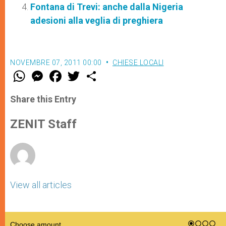
Fontana di Trevi: anche dalla Nigeria
adesioni alla veglia di preghiera
NOVEMBRE 07, 2011 00:00
CHIESE LOCALI
W
M
F
T
S
h
e
a
w
h
a
s
c
i
a
t
s
e
t
r
Share this Entry
s
e
b
t
e
A
n
o
e
p
g
o
r
ZENIT Staff
p
e
k
r
View all articles