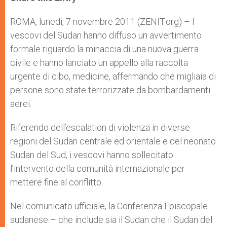
s
e
b
t
e
A
n
o
e
p
g
o
r
ROMA, lunedì, 7 novembre 2011 (ZENIT.org) – I
p
e
k
vescovi del Sudan hanno diffuso un avvertimento
r
formale riguardo la minaccia di una nuova guerra
civile e hanno lanciato un appello alla raccolta
urgente di cibo, medicine, affermando che migliaia di
persone sono state terrorizzate da bombardamenti
aerei.
Riferendo dell’escalation di violenza in diverse
regioni del Sudan centrale ed orientale e del neonato
Sudan del Sud, i vescovi hanno sollecitato
l’intervento della comunità internazionale per
mettere fine al conflitto.
Nel comunicato ufficiale, la Conferenza Episcopale
sudanese – che include sia il Sudan che il Sudan del