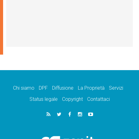
Chi siamo
DPF
Diffusione
La Proprietà
Servizi
Status legale
Copyright
Contattaci