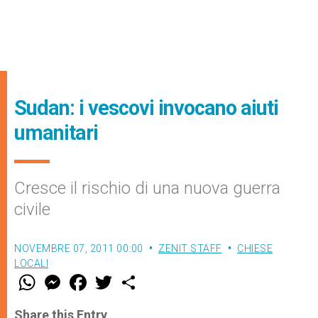
Sudan: i vescovi invocano aiuti
umanitari
Cresce il rischio di una nuova guerra
civile
NOVEMBRE 07, 2011 00:00
ZENIT STAFF
CHIESE
LOCALI
W
M
F
T
S
h
e
a
w
h
a
s
c
i
a
t
s
e
t
r
Share this Entry