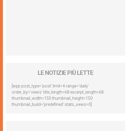
LE NOTIZIE PIÙ LETTE
[wpp post_type='post' limit=4 range='daily'
order_by='views' title_length=68 excerpt_length=68
thumbnail_width=150 thumbnail_height=150
thumbnail_build='predefined' stats_views=0]