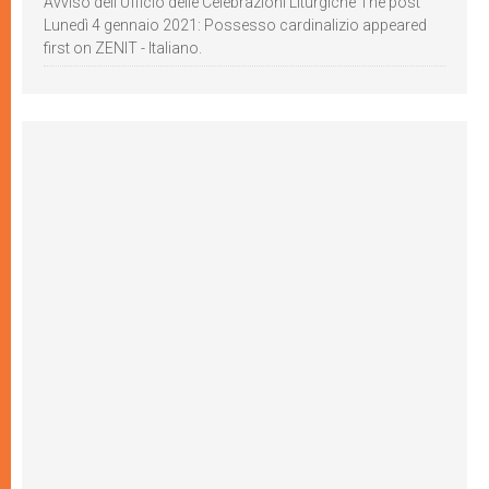
Avviso dell’Ufficio delle Celebrazioni Liturgiche The post
Lunedì 4 gennaio 2021: Possesso cardinalizio appeared
first on ZENIT - Italiano.