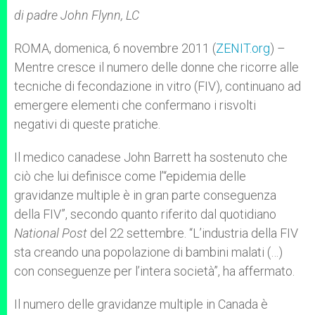
A
n
o
e
p
g
o
r
di padre John Flynn, LC
p
e
k
r
ROMA, domenica, 6 novembre 2011 (
ZENIT.org
) –
Mentre cresce il numero delle donne che ricorre alle
tecniche di fecondazione in vitro (FIV), continuano ad
emergere elementi che confermano i risvolti
negativi di queste pratiche.
Il medico canadese John Barrett ha sostenuto che
ciò che lui definisce come l’“epidemia delle
gravidanze multiple è in gran parte conseguenza
della FIV”, secondo quanto riferito dal quotidiano
National Post
del 22 settembre. “L’industria della FIV
sta creando una popolazione di bambini malati (…)
con conseguenze per l’intera società”, ha affermato.
Il numero delle gravidanze multiple in Canada è