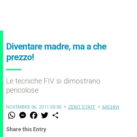
Diventare madre, ma a che
prezzo!
Le tecniche FIV si dimostrano
pericolose
NOVEMBRE 06, 2011 00:00
ZENIT STAFF
ARCHIVI
W
M
F
T
S
h
e
a
w
h
a
s
c
i
a
t
s
e
t
r
Share this Entry
s
e
b
t
e