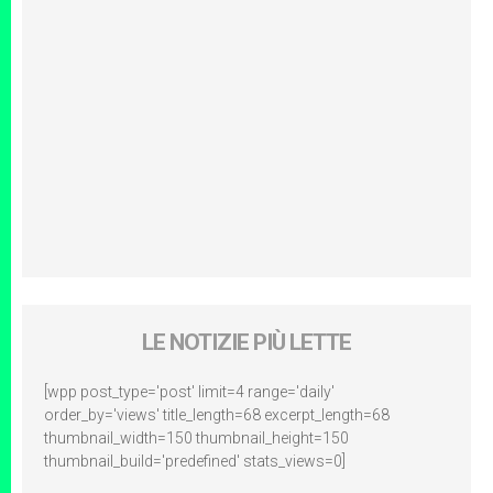
LE NOTIZIE PIÙ LETTE
[wpp post_type='post' limit=4 range='daily'
order_by='views' title_length=68 excerpt_length=68
thumbnail_width=150 thumbnail_height=150
thumbnail_build='predefined' stats_views=0]