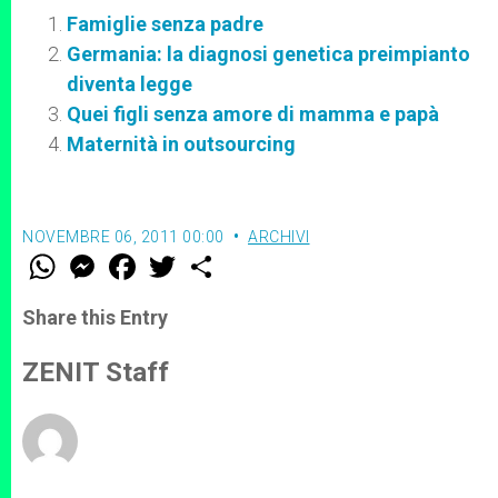
Famiglie senza padre
Germania: la diagnosi genetica preimpianto
diventa legge
Quei figli senza amore di mamma e papà
Maternità in outsourcing
NOVEMBRE 06, 2011 00:00
ARCHIVI
W
M
F
T
S
h
e
a
w
h
a
s
c
i
a
t
s
e
t
r
Share this Entry
s
e
b
t
e
A
n
o
e
p
g
o
r
ZENIT Staff
p
e
k
r