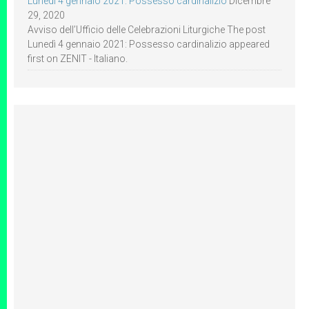
Lunedì 4 gennaio 2021: Possesso cardinalizio
Dicembre
29, 2020
Avviso dell’Ufficio delle Celebrazioni Liturgiche The post
Lunedì 4 gennaio 2021: Possesso cardinalizio appeared
first on ZENIT - Italiano.