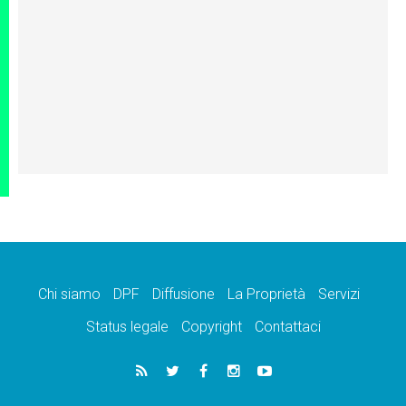
Chi siamo
DPF
Diffusione
La Proprietà
Servizi
Status legale
Copyright
Contattaci