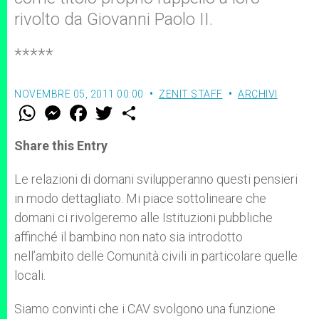
rivolto da Giovanni Paolo II.
*****
NOVEMBRE 05, 2011 00:00
ZENIT STAFF
ARCHIVI
W
M
F
T
S
h
e
a
w
h
a
s
c
i
a
t
s
e
t
r
Share this Entry
s
e
b
t
e
A
n
o
e
p
g
o
r
Le relazioni di domani svilupperanno questi pensieri
p
e
k
in modo dettagliato. Mi piace sottolineare che
r
domani ci rivolgeremo alle Istituzioni pubbliche
affinché il bambino non nato sia introdotto
nell’ambito delle Comunità civili in particolare quelle
locali.
Siamo convinti che i CAV svolgono una funzione