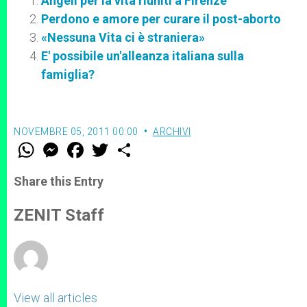
Angeli per la vita riuniti a Firenze
Perdono e amore per curare il post-aborto
«Nessuna Vita ci è straniera»
E' possibile un'alleanza italiana sulla
famiglia?
NOVEMBRE 05, 2011 00:00
ARCHIVI
W
M
F
T
S
h
e
a
w
h
a
s
c
i
a
t
s
e
t
r
Share this Entry
s
e
b
t
e
A
n
o
e
p
g
o
r
ZENIT Staff
p
e
k
r
View all articles