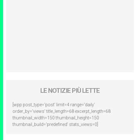
LE NOTIZIE PIÙ LETTE
[wpp post_type='post' limit=4 range='daily'
order_by='views' title_length=68 excerpt_length=68
thumbnail_width=150 thumbnail_height=150
thumbnail_build='predefined' stats_views=0]