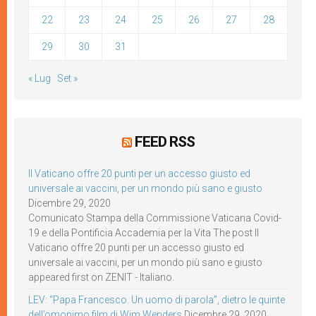
22
23
24
25
26
27
28
29
30
31
« Lug
Set »
FEED RSS
Il Vaticano offre 20 punti per un accesso giusto ed
universale ai vaccini, per un mondo più sano e giusto
Dicembre 29, 2020
Comunicato Stampa della Commissione Vaticana Covid-
19 e della Pontificia Accademia per la Vita The post Il
Vaticano offre 20 punti per un accesso giusto ed
universale ai vaccini, per un mondo più sano e giusto
appeared first on ZENIT - Italiano.
LEV: “Papa Francesco. Un uomo di parola”, dietro le quinte
dell’omonimo film di Wim Wenders
Dicembre 29, 2020