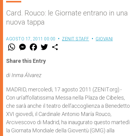
Card. Rouco: le Giornate entrano in una
nuova tappa
AGOSTO 17, 2011 00:00
ZENIT STAFF
GIOVANI
W
M
F
T
S
h
e
a
w
h
a
s
c
i
a
t
s
e
t
r
Share this Entry
s
e
b
t
e
A
n
o
e
p
g
o
r
di Inma Álvarez
p
e
k
r
MADRID, mercoledì, 17 agosto 2011 (ZENIT.org).-
Con un’affollatissima Messa nella Plaza de Cibeles,
che sarà anche il teatro dell’accoglienza a Benedetto
XVI giovedì, il Cardinale Antonio María Rouco,
Arcivescovo di Madrid, ha inaugurato questo martedì
la Giornata Mondiale della Gioventù (GMG) alla