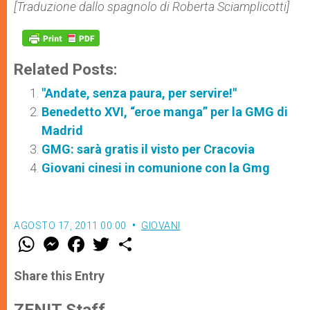
[Traduzione dallo spagnolo di Roberta Sciamplicotti]
Related Posts:
"Andate, senza paura, per servire!"
Benedetto XVI, “eroe manga” per la GMG di
Madrid
GMG: sarà gratis il visto per Cracovia
Giovani cinesi in comunione con la Gmg
AGOSTO 17, 2011 00:00
GIOVANI
W
M
F
T
S
h
e
a
w
h
a
s
c
i
a
t
s
e
t
r
Share this Entry
s
e
b
t
e
A
n
o
e
p
g
o
r