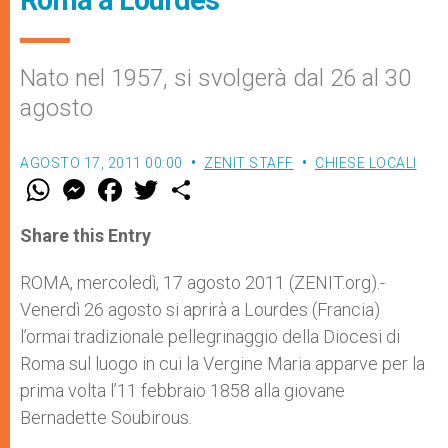
Roma a Lourdes
Nato nel 1957, si svolgerà dal 26 al 30
agosto
AGOSTO 17, 2011 00:00
ZENIT STAFF
CHIESE LOCALI
W
M
F
T
S
h
e
a
w
h
a
s
c
i
a
t
s
e
t
r
Share this Entry
s
e
b
t
e
A
n
o
e
p
g
o
r
ROMA, mercoledì, 17 agosto 2011 (ZENIT.org).-
p
e
k
Venerdì 26 agosto si aprirà a Lourdes (Francia)
r
l’ormai tradizionale pellegrinaggio della Diocesi di
Roma sul luogo in cui la Vergine Maria apparve per la
prima volta l’11 febbraio 1858 alla giovane
Bernadette Soubirous.