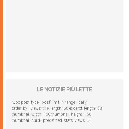
LE NOTIZIE PIÙ LETTE
[wpp post_type='post' limit=4 range='daily'
order_by='views' title_length=68 excerpt_length=68
thumbnail_width=150 thumbnail_height=150
thumbnail_build='predefined' stats_views=0]