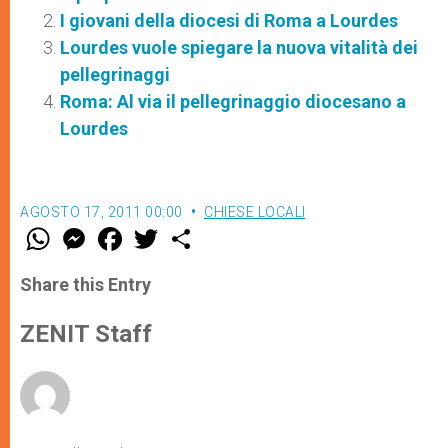
I giovani della diocesi di Roma a Lourdes
Lourdes vuole spiegare la nuova vitalità dei
pellegrinaggi
Roma: Al via il pellegrinaggio diocesano a
Lourdes
AGOSTO 17, 2011 00:00
CHIESE LOCALI
W
M
F
T
S
h
e
a
w
h
a
s
c
i
a
t
s
e
t
r
Share this Entry
s
e
b
t
e
A
n
o
e
p
g
o
r
ZENIT Staff
p
e
k
r