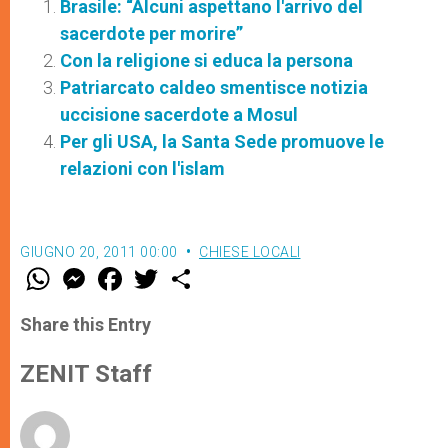
Brasile: “Alcuni aspettano l'arrivo del
sacerdote per morire”
Con la religione si educa la persona
Patriarcato caldeo smentisce notizia
uccisione sacerdote a Mosul
Per gli USA, la Santa Sede promuove le
relazioni con l'islam
GIUGNO 20, 2011 00:00
CHIESE LOCALI
W
M
F
T
S
h
e
a
w
h
a
s
c
i
a
t
s
e
t
r
Share this Entry
s
e
b
t
e
A
n
o
e
p
g
o
r
ZENIT Staff
p
e
k
r