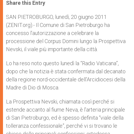
t
s
e
t
r
Share this Entry
s
e
b
t
e
A
n
o
e
p
g
o
r
SAN PIETROBURGO, lunedì, 20 giugno 2011
p
e
k
(ZENIT.org).- Il Comune di San Pietroburgo ha
r
concesso l’autorizzazione a celebrare la
processione del Corpus Domini lungo la Prospettiva
Nevski, il viale più importante della città.
Lo ha reso noto questo lunedì la “Radio Vaticana”,
dopo che la notizia è stata confermata dal decanato
della regione nord-occidentale dell’Arcidiocesi della
Madre di Dio di Mosca.
La Prospettiva Nevski, chiamata così perché si
estende accanto al fiume Neva, è l’arteria principale
di San Pietroburgo, ed è spesso definita “viale della
tolleranza confessionale”, perché vi si trovano le
chiese delle principali confessioni: ortodossa,