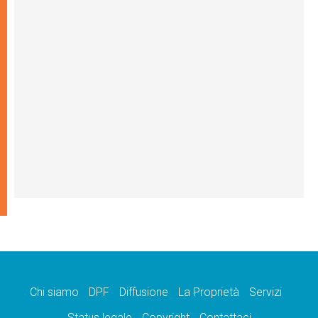
Chi siamo
DPF
Diffusione
La Proprietà
Servizi
Status legale
Copyright
Contattaci