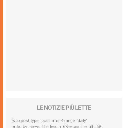
LE NOTIZIE PIÙ LETTE
[wpp post_type='post' limit=4 range='daily'
order_by='views' title_length=68 excerpt_length=68