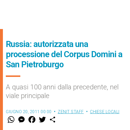
Russia: autorizzata una
processione del Corpus Domini a
San Pietroburgo
A quasi 100 anni dalla precedente, nel
viale principale
GIUGNO 20, 2011 00:00
ZENIT STAFF
CHIESE LOCALI
W
M
F
T
S
h
e
a
w
h
a
s
c
i
a