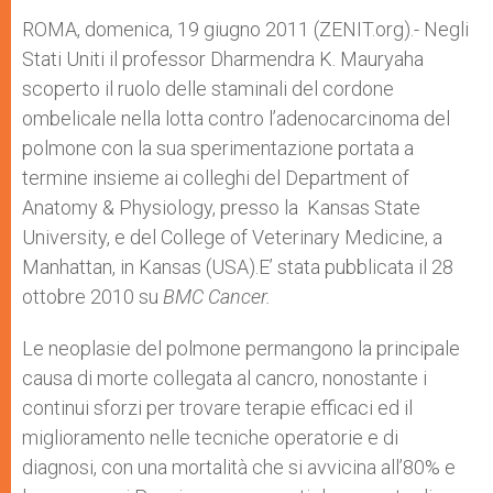
A
n
o
e
p
g
o
r
ROMA, domenica, 19 giugno 2011 (ZENIT.org).- Negli
p
e
k
Stati Uniti il professor Dharmendra K. Mauryaha
r
scoperto il ruolo delle staminali del cordone
ombelicale nella lotta contro l’adenocarcinoma del
polmone con la sua sperimentazione portata a
termine insieme ai colleghi del Department of
Anatomy & Physiology, presso la Kansas State
University, e del College of Veterinary Medicine, a
Manhattan, in Kansas (USA).E’ stata pubblicata il 28
ottobre 2010 su
BMC
Cancer.
Le neoplasie del polmone permangono la principale
causa di morte collegata al cancro, nonostante i
continui sforzi per trovare terapie efficaci ed il
miglioramento nelle tecniche operatorie e di
diagnosi, con una mortalità che si avvicina all’80% e