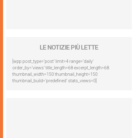
LE NOTIZIE PIÙ LETTE
[wpp post_type='post' limit=4 range='daily'
order_by='views' title_length=68 excerpt_length=68
thumbnail_width=150 thumbnail_height=150
thumbnail_build='predefined' stats_views=0]