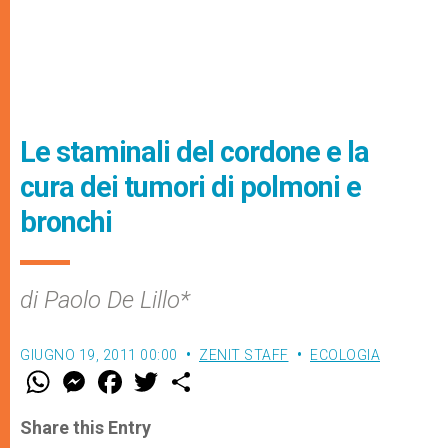
Le staminali del cordone e la
cura dei tumori di polmoni e
bronchi
di Paolo De Lillo*
GIUGNO 19, 2011 00:00
ZENIT STAFF
ECOLOGIA
W
M
F
T
S
h
e
a
w
h
a
s
c
i
a
t
s
e
t
r
Share this Entry
s
e
b
t
e