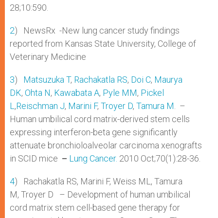
28;10:590.
2
) NewsRx -New lung cancer study findings
reported from Kansas State University, College of
Veterinary Medicine
3
)
Matsuzuka T
,
Rachakatla RS
,
Doi C
,
Maurya
DK
,
Ohta N
,
Kawabata A
,
Pyle MM
,
Pickel
L
,
Reischman J
,
Marini F
,
Troyer D
,
Tamura M
. –
Human umbilical cord matrix-derived stem cells
expressing interferon-beta gene significantly
attenuate bronchioloalveolar carcinoma xenografts
in SCID mice
–
Lung Cancer.
2010 Oct;70(1):28-36.
4
) Rachakatla RS, Marini F, Weiss ML, Tamura
M, Troyer D – Development of human umbilical
cord matrix stem cell-based gene therapy for