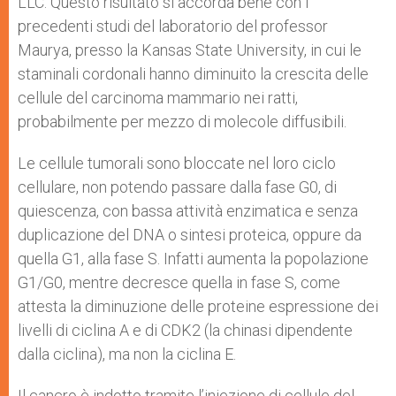
LLC. Questo risultato si accorda bene con i
precedenti studi del laboratorio del professor
Maurya, presso la Kansas State University, in cui le
staminali cordonali hanno diminuito la crescita delle
cellule del carcinoma mammario nei ratti,
probabilmente per mezzo di molecole diffusibili.
Le cellule tumorali sono bloccate nel loro ciclo
cellulare, non potendo passare dalla fase G0, di
quiescenza, con bassa attività enzimatica e senza
duplicazione del DNA o sintesi proteica, oppure da
quella G1, alla fase S. Infatti aumenta la popolazione
G1/G0, mentre decresce quella in fase S, come
attesta la diminuzione delle proteine espressione dei
livelli di ciclina A e di CDK2 (la chinasi dipendente
dalla ciclina), ma non la ciclina E.
Il cancro è indotto tramite l’iniezione di cellule del