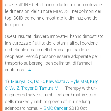
grazie all’ INF-beta, hanno ridotto in modo notevole
le dimensioni del tumore MDA 231 nei polmoni dei
topi SCID, come ha dimostrato la diminuzione del
loro peso.
Questi risultati davvero innovativi hanno dimostrato
la sicurezza e l’ utilità delle staminali del cordone
ombelicale umano nella terapia genica delle
neoplasie. Perciò possono essere adoperate per il
trasporto su bersagli ben delimitati di farmaci
antitumorali.
4
1
)
Maurya DK
,
Doi C
,
Kawabata A
,
Pyle MM
,
King
C
,
Wu Z
,
Troyer D
,
Tamura M
. – Therapy with un-
engineered naïve rat umbilical cord matrix stem
cells markedly inhibits growth of murine lung
adenocarcinoma.
–
BMC Cancer.
2010 Oct